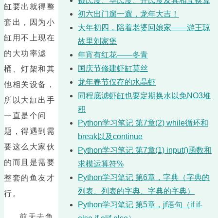
摄氏度、华氏度、开氏度及其相互换算
缸要出就得整
初六出门遛一遛，龙年大吉！
套出，因为小
大年初四，陪着老婆回娘家——游王琼
缸用不上现在
故里刘家堡
的大功率滤
年宵有红花——冬青
国庆节修建虾缸莫丝
桶、灯架和其
龙年春节仅存的水晶虾
他相关设备，
同程底滤虾缸也要定期换水以免NO3堆
所以大缸出手
积
一直是个问
Python学习笔记 第7章(2) while循环和
题，得遇到需
break以及continue
要这么大家伙
Python学习笔记 第7章(1) input()函数和
的而且是需要
求模运算符%
Python学习笔记 第6章，字典（字典的
整套的鱼友才
列表、列表的字典、字典的字典）
行。
Python学习笔记 第5章，jf语句（if if-
前天去鱼