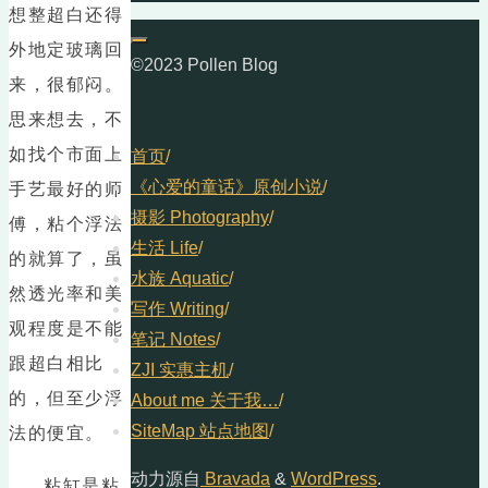
想整超白还得
外地定玻璃回
©2023 Pollen Blog
来，很郁闷。
思来想去，不
如找个市面上
首页
/
《心爱的童话》原创小说
/
手艺最好的师
摄影 Photography
/
傅，粘个浮法
生活 Life
/
的就算了，虽
水族 Aquatic
/
然透光率和美
写作 Writing
/
观程度是不能
笔记 Notes
/
跟超白相比
ZJI 实惠主机
/
的，但至少浮
About me 关于我…
/
SiteMap 站点地图
/
法的便宜。
动力源自
Bravada
&
WordPress
.
粘缸是粘