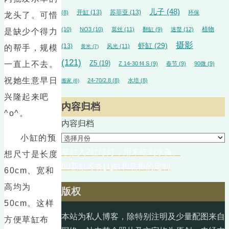
儿子
(48)
开缸
(13)
苏菲亚
(13)
(8)
环保
龙头了。可惜
植物
(10)
NO3
(10)
莫丝
(11)
翻缸
(9)
迷螯
(12)
是缺少个得力
摄影
虾缸
(29)
(13)
风光
(11)
的帮手，规模
黄米
(7)
(121)
一直上不去。
Z5
(19)
Z 14-30 f4 S
(9)
春节
(9)
90微
(9)
祝她生意早日
24-70/2.8
(8)
水培
(8)
搬家
(6)
兴隆起来吧
内容归档
^o^。
内容归档
小缸的预
草缸入2红绿灯，用来吃剑水蚤。
想尺寸是长度
60新缸筹备(1)缸和底柜的定制
60cm、宽和
高均为
版权
50cm。这样
本站为私人博客，除特别注明及少量配图来自
方便草缸布