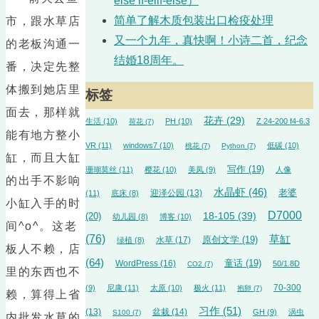
else if-elif-else）
简单了解木质包装出口检疫处理
市，跟水草店
又一个九年，真快啊！小诗二首，纪念
的老板沟通一
结婚18周年。
番，决定先整
体搬到她店里
标签
面去，那样就
花卉
(29)
生活
(10)
PH
(10)
Z 24-200 f4-6.3
荷花
(7)
能有地方整小
VR
(11)
windows7
(10)
低碳
(10)
桃花
(7)
Python
(7)
缸，而且大缸
写作
(19)
珊瑚莫丝
(11)
樱花
(10)
美凤
(9)
人像
的出手不影响
水晶虾
(46)
迎泽公园
(13)
老婆
(11)
底床
(8)
小缸入手的时
D7000
18-105
(39)
(20)
幼儿园
(8)
博客
(10)
间^o^。这老
(76)
草缸
水草
(17)
原创文学
(19)
绿植
(8)
板人不赖，店
(64)
WordPress
(16)
童话
(19)
50/1.8D
CO2
(7)
里的东西也不
70-300
(9)
尼康
(11)
太原
(10)
极火
(11)
抱卵
(7)
赖，算得上省
习作
(51)
(13)
盆栽
(14)
GH
(9)
涡虫
S100
(7)
内批发水草的