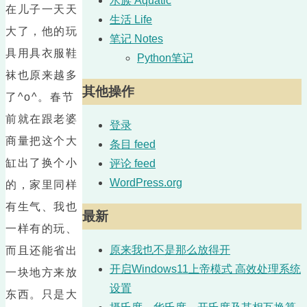
水族 Aquatic
在儿子一天天
生活 Life
大了，他的玩
笔记 Notes
具用具衣服鞋
Python笔记
袜也原来越多
其他操作
了^o^。春节
前就在跟老婆
登录
商量把这个大
条目 feed
缸出了换个小
评论 feed
WordPress.org
的，家里同样
有生气、我也
最新
一样有的玩、
原来我也不是那么放得开
而且还能省出
开启Windows11上帝模式 高效处理系统
一块地方来放
设置
东西。只是大