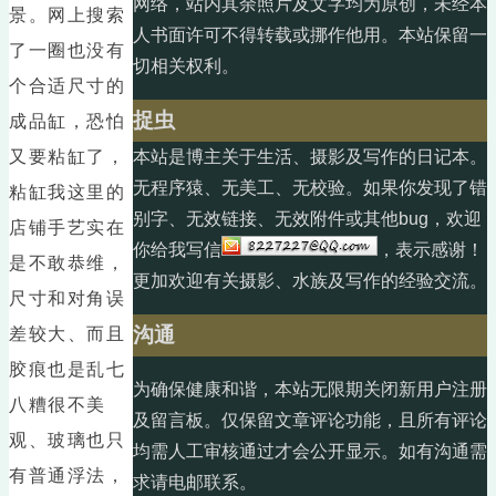
网络，站内其余照片及文字均为原创，未经本
景。网上搜索
人书面许可不得转载或挪作他用。本站保留一
了一圈也没有
切相关权利。
个合适尺寸的
捉虫
成品缸，恐怕
又要粘缸了，
本站是博主关于生活、摄影及写作的日记本。
无程序猿、无美工、无校验。如果你发现了错
粘缸我这里的
别字、无效链接、无效附件或其他bug，欢迎
店铺手艺实在
你给我写信
，表示感谢！
是不敢恭维，
更加欢迎有关摄影、水族及写作的经验交流。
尺寸和对角误
沟通
差较大、而且
胶痕也是乱七
为确保健康和谐，本站无限期关闭新用户注册
八糟很不美
及留言板。仅保留文章评论功能，且所有评论
观、玻璃也只
均需人工审核通过才会公开显示。如有沟通需
有普通浮法，
求请电邮联系。