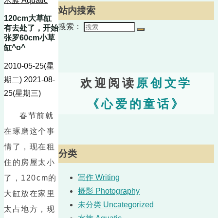
水族 Aquatic
站内搜索
120cm大草缸
搜索：
有去处了，开始
张罗60cm小草
缸^o^
2010-05-25(星
期二)
2021-08-
欢迎阅读
原创文学
25(星期三)
《心爱的童话》
春节前就
在琢磨这个事
情了，现在租
分类
住的房屋太小
写作 Writing
了，120cm的
摄影 Photography
大缸放在家里
未分类 Uncategorized
太占地方，现