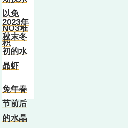
以免
2023年
NO3堆
秋末冬
积
初的水
晶虾
兔年春
节前后
的水晶