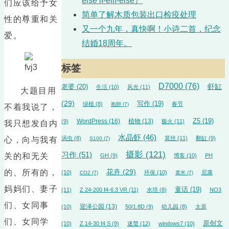
else if-elif-else）
们应该给予女
简单了解木质包装出口检疫处理
性的尊重和关
又一个九年，真快啊！小诗二首，纪念
爱。
结婚18周年。
标签
D7000
(76)
虾缸
老婆
(20)
生活
(10)
风光
(11)
大题目用
(29)
写作
(19)
绿植
(8)
春节
抱卵
(7)
不着我说了，
WordPress
(16)
植物
(13)
Z5
(19)
(9)
极火
(11)
我只想发自内
水晶虾
(46)
涡虫
(8)
莫丝
(11)
翻缸
(9)
心，向与我有
S100
(7)
摄影
(121)
习作
(51)
关的和无关
GH
(9)
博客
(10)
PH
的、所有的，
花卉
(29)
(10)
环保
(10)
尼康
CO2
(7)
黄米
(7)
妈妈们、妻子
童话
(19)
(11)
Z 24-200 f4-6.3 VR
(11)
水培
(8)
NO3
们、女同事
迎泽公园
(13)
(10)
50/1.8D
(9)
幼儿园
(8)
太原
们、女同学
原创文
(10)
Z 14-30 f4 S
(9)
迷螯
(12)
windows7
(10)