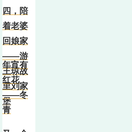
四，陪
着老婆
回娘家
——游
年宵有
王琼故
红花
里刘家
——冬
堡
青