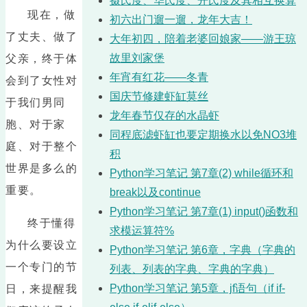
摄氏度、华氏度、开氏度及其相互换算
现在，做
初六出门遛一遛，龙年大吉！
了丈夫、做了
大年初四，陪着老婆回娘家——游王琼
故里刘家堡
父亲，终于体
年宵有红花——冬青
会到了女性对
国庆节修建虾缸莫丝
于我们男同
龙年春节仅存的水晶虾
胞、对于家
同程底滤虾缸也要定期换水以免NO3堆
庭、对于整个
积
世界是多么的
Python学习笔记 第7章(2) while循环和
重要。
break以及continue
Python学习笔记 第7章(1) input()函数和
终于懂得
求模运算符%
为什么要设立
Python学习笔记 第6章，字典（字典的
一个专门的节
列表、列表的字典、字典的字典）
Python学习笔记 第5章，jf语句（if if-
日，来提醒我