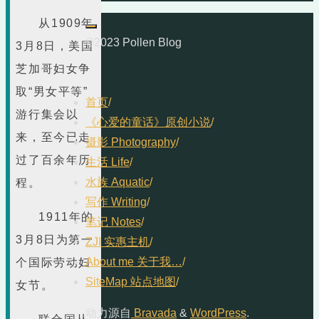
从1909年
©2023 Pollen Blog
3月8日，美国
芝加哥妇女争
取“男女平等”
首页
/
游行集会以
《心爱的童话》原创小说
/
来，至今已走
摄影 Photography
/
过了百余年历
生活 Life
/
水族 Aquatic
/
程。
写作 Writing
/
1911年的
笔记 Notes
/
3月8日为第一
ZJI 实惠主机
/
About me 关于我…
/
个国际劳动妇
SiteMap 站点地图
/
女节。
动力源自
Bravada
&
WordPress
.