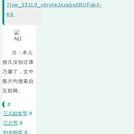
7jyw_331L0_v0ryhkJxxabsdRUFqkX-
KK
注：本人
很久没拍过康
乃馨了，文中
图片均搜索自
互联网。
#
三八妇女节
#
三八节
#
妇女权益
#