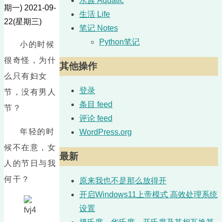
水族 Aquatic
期一)
2021-09-
生活 Life
22(星期三)
笔记 Notes
Python笔记
小的时候
很奇怪，为什
其他操作
么只有妇女
登录
节，没有男人
条目 feed
节？
评论 feed
年轻的时
WordPress.org
候不在意，女
最新
人的节日与我
何干？
原来我也不是那么放得开
开启Windows11上帝模式 高效处理系统
设置