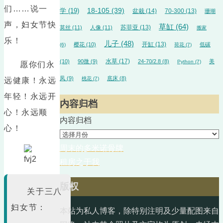
们……说一
18-105
(39)
学
(19)
盆栽
(14)
70-300
(13)
珊瑚
声，妇女节快
草缸
(64)
苏菲亚
(13)
莫丝
(11)
人像
(11)
搬家
乐！
儿子
(48)
开缸
(13)
樱花
(10)
低碳
(6)
荷花
(7)
水草
(17)
(10)
90微
(9)
24-70/2.8
(8)
美
Python
(7)
愿你们永
凤
(9)
底床
(8)
桃花
(7)
远健康！永远
年轻！永远开
内容归档
心！永远顺
内容归档
心！
周末的多米诺骨牌
租房之于我
版权
关于三八
妇女节：
本站为私人博客，除特别注明及少量配图来自