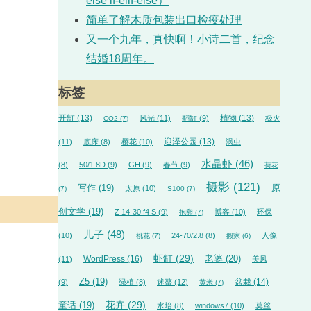
else if-elif-else）
简单了解木质包装出口检疫处理
又一个九年，真快啊！小诗二首，纪念
结婚18周年。
标签
开缸
(13)
植物
(13)
风光
(11)
翻缸
(9)
极火
CO2
(7)
迎泽公园
(13)
(11)
底床
(8)
樱花
(10)
涡虫
水晶虾
(46)
(8)
50/1.8D
(9)
GH
(9)
春节
(9)
荷花
摄影
(121)
写作
(19)
原
太原
(10)
(7)
S100
(7)
创文学
(19)
Z 14-30 f4 S
(9)
博客
(10)
环保
抱卵
(7)
儿子
(48)
(10)
24-70/2.8
(8)
人像
桃花
(7)
搬家
(6)
虾缸
(29)
WordPress
(16)
老婆
(20)
(11)
美凤
Z5
(19)
盆栽
(14)
(9)
绿植
(8)
迷螯
(12)
黄米
(7)
花卉
(29)
童话
(19)
水培
(8)
windows7
(10)
莫丝