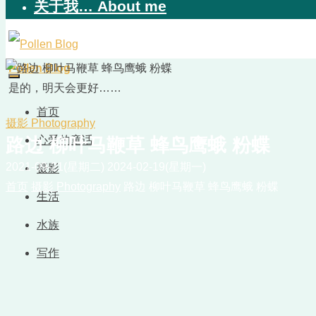
关于我… About me
Pollen Blog
是的，明天会更好……
首页
摄影 Photography
心爱的童话
路边 柳叶马鞭草 蜂鸟鹰蛾 粉蝶
2021-09-21(星期二)
2024-02-19(星期一)
摄影
首页
摄影 Photography
路边 柳叶马鞭草 蜂鸟鹰蛾 粉蝶
生活
水族
写作