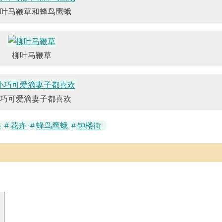
叶马鞭草和蜂鸟鹰蛾
柳叶马鞭草
巧可爱滴妻子都喜欢
蝶
#
花卉
#
蜂鸟鹰蛾
#
钟楼街