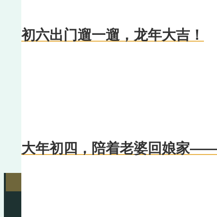
初六出门遛一遛，龙年大吉！
大年初四，陪着老婆回娘家—