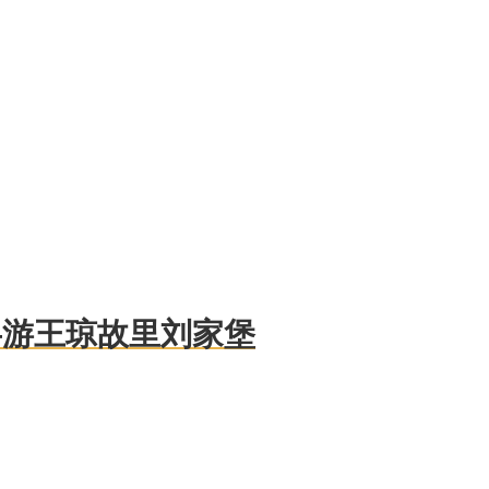
—游王琼故里刘家堡