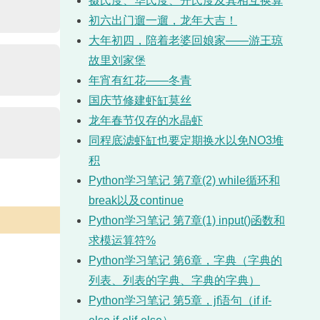
摄氏度、华氏度、开氏度及其相互换算
初六出门遛一遛，龙年大吉！
大年初四，陪着老婆回娘家——游王琼
故里刘家堡
年宵有红花——冬青
国庆节修建虾缸莫丝
龙年春节仅存的水晶虾
同程底滤虾缸也要定期换水以免NO3堆
积
Python学习笔记 第7章(2) while循环和
break以及continue
Python学习笔记 第7章(1) input()函数和
求模运算符%
Python学习笔记 第6章，字典（字典的
列表、列表的字典、字典的字典）
Python学习笔记 第5章，jf语句（if if-