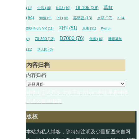
草缸
18-105
(39)
(11)
生活
(10)
NO3
(10)
(64)
苏菲亚
(13)
水草
(17)
90微
(9)
PH
(10)
Z 24-
习作
(51)
200 f4-6.3 VR
(11)
尼康
(11)
Python
D7000
(76)
70-300
(13)
低碳
(10)
珊瑚莫丝
(7)
(11)
幼儿园
(8)
内容归档
内容归档
钟楼街正式开放 太原千年古街回来啦 来看钟楼
迎泽公园·中秋夜
版权
本站为私人博客，除特别注明及少量配图来自网