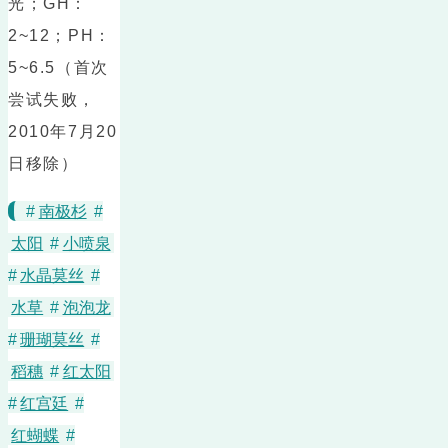
光；GH：
2~12；PH：
5~6.5（首次
尝试失败，
2010年7月20
日移除）
#
南极杉
#
太阳
#
小喷泉
#
水晶莫丝
#
水草
#
泡泡龙
#
珊瑚莫丝
#
稻穗
#
红太阳
#
红宫廷
#
红蝴蝶
#