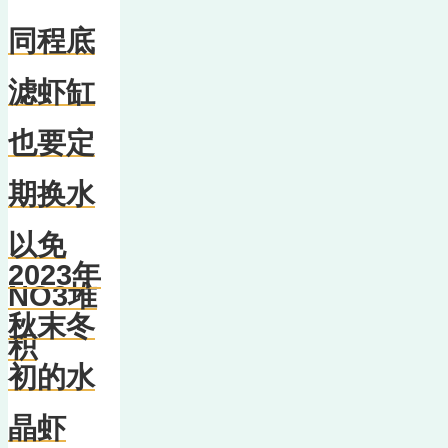
同程底
滤虾缸
也要定
期换水
以免
2023年
NO3堆
秋末冬
积
初的水
晶虾