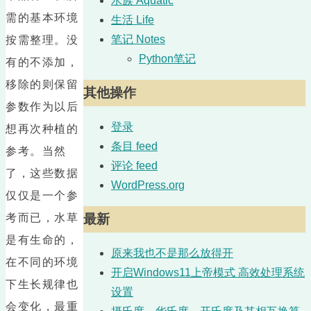
水族 Aquatic
需的基本环境
生活 Life
笔记 Notes
按需整理。没
Python笔记
有的不添加，
移除的则保留
其他操作
参数作为以后
登录
想再次种植的
条目 feed
参考。当然
评论 feed
了，这些数据
WordPress.org
仅仅是一个参
考而已，水草
最新
是有生命的，
原来我也不是那么放得开
在不同的环境
开启Windows11上帝模式 高效处理系统
下生长规律也
设置
会变化，最重