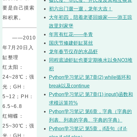
摄氏度、华氏度、开氏度及其相互换算
要是自己摸索
初六出门遛一遛，龙年大吉！
大年初四，陪着老婆回娘家——游王琼
和积累。
故里刘家堡
年宵有红花——冬青
——2010
国庆节修建虾缸莫丝
年7月20日入
龙年春节仅存的水晶虾
缸整理
同程底滤虾缸也要定期换水以免NO3堆
红太阳：
积
24~28℃；强
Python学习笔记 第7章(2) while循环和
break以及continue
光；GH：
Python学习笔记 第7章(1) input()函数和
5~12；PH：
求模运算符%
6.5~6.8
Python学习笔记 第6章，字典（字典的
红蝴蝶：
列表、列表的字典、字典的字典）
25~30℃；强
Python学习笔记 第5章，jf语句（if if-
光；GH：