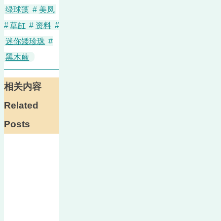
绿球藻
#
美凤
#
草缸
#
资料
#
迷你矮珍珠
#
黑木蕨
相关内容
Related
Posts