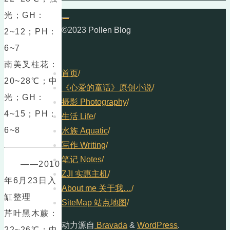
光；GH：
©2023 Pollen Blog
2~12；PH：
6~7
南美叉柱花：
首页
/
20~28℃；中
《心爱的童话》原创小说
/
光；GH：
摄影 Photography
/
4~15；PH：
生活 Life
/
6~8
水族 Aquatic
/
写作 Writing
/
笔记 Notes
/
——2010
ZJI 实惠主机
/
年6月23日入
About me 关于我…
/
缸整理
SiteMap 站点地图
/
芹叶黑木蕨：
动力源自
Bravada
&
WordPress
.
22~26℃；中