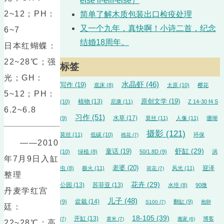
else if-elif-else）
2~12；PH：
简单了解木质包装出口检疫处理
又一个九年，真快啊！小诗二首，纪念
6~7
结婚18周年。
日本红蝴蝶：
22~28℃；强
标签
光；GH：
水晶虾
(46)
写作
(19)
底床
(8)
太原
(10)
樱花
5~12；PH：
植物
(13)
原创文学
(19)
(10)
尼康
(11)
Z 14-30 f4 S
6.2~6.8
习作
(51)
水草
(17)
(9)
莫丝
(11)
人像
(11)
珊瑚
摄影
(121)
莫丝
(11)
低碳
(10)
环保
桃花
(7)
——2010
虾缸
(29)
童话
(19)
(10)
绿植
(8)
50/1.8D
(9)
涡
年7月9日入缸
老婆
(20)
迎泽
虫
(8)
极火
(11)
风光
(11)
荷花
(7)
整理
花卉
(29)
公园
(13)
苏菲亚
(13)
水培
(8)
90微
丹麦学红宫
儿子
(48)
盆栽
(14)
(9)
翻缸
(9)
S100
(7)
抱卵
廷：
18-105
(39)
开缸
(13)
博客
(7)
黄米
(7)
搬家
(6)
22~28℃；高