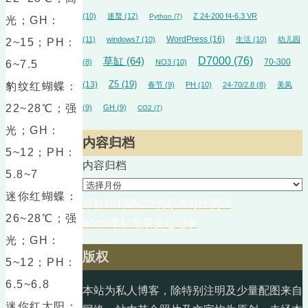
(10)
迷螯
(12)
Z 24-200 f4-6.3 VR
Python
(7)
光；GH：
WordPress
(16)
(11)
windows7
(10)
生活
(10)
幼儿园
2~15；PH：
草缸
(64)
D7000
(76)
70-300
(8)
NO3
(10)
6~7.5
(13)
Z5
(19)
豹纹红蝴蝶：
春节
(9)
PH
(10)
24-70/2.8
(8)
美凤
22~28℃；强
(9)
GH
(9)
CO2
(7)
光；GH：
内容归档
5~12；PH：
内容归档
5.8~7
迷你红蝴蝶：
草缸NH和NO2的标准对比测试
26~28℃；强
60cm草缸造景变迁记录
光；GH：
版权
5~12；PH：
6.5~6.8
本站为私人博客，除特别注明及少量配图来自
迷你红太阳：