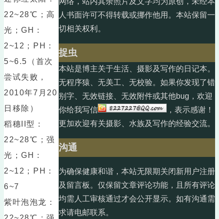
网络，站内其余照片及文字均为原创，未经本
22~28℃；高
人书面许可不得转载或挪作他用。本站保留一
切相关权利。
光；GH：
2~12；PH：
捉虫
5~6.5（首次
本站是博主关于生活、摄影及写作的日记本。
尝试失败，
无程序猿、无美工、无校验。如果你发现了错
2010年7月20
别字、无效链接、无效附件或其他bug，欢迎
日移除）
你给我写信
，表示感谢！
更加欢迎有关摄影、水族及写作的经验交流。
稻穗II型：
22~28℃；强
沟通
光；GH：
2~12；PH：
为确保健康和谐，本站无限期关闭新用户注册
及留言板。仅保留文章评论功能，且所有评论
6~7
均需人工审核通过才会公开显示。如有沟通需
紫叶泡泡龙：
求请电邮联系。
22~28℃；强