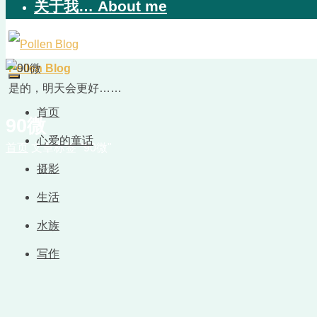
关于我… About me
Pollen Blog
是的，明天会更好……
首页
90微
心爱的童话
首页
文章标签 "90微"
摄影
生活
水族
写作