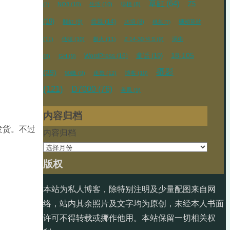
草缸
(64)
Z5
NO3
(10)
生活
(10)
绿植
(8)
(7)
(19)
盆栽
(14)
翻缸
(9)
水培
(8)
珊瑚莫丝
桃花
(7)
(11)
低碳
(10)
极火
(11)
Z 14-30 f4 S
(9)
涡虫
18-105
WordPress
(16)
童话
(19)
(8)
GH
(9)
摄影
(39)
90微
(9)
迷螯
(12)
博客
(10)
(121)
D7000
(76)
美凤
(9)
内容归档
发货。不过
内容归档
版权
本站为私人博客，除特别注明及少量配图来自网
络，站内其余照片及文字均为原创，未经本人书面
许可不得转载或挪作他用。本站保留一切相关权