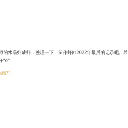
摄的水晶虾成虾，整理一下，留作虾缸2022年最后的记录吧。
^o^
成虾"