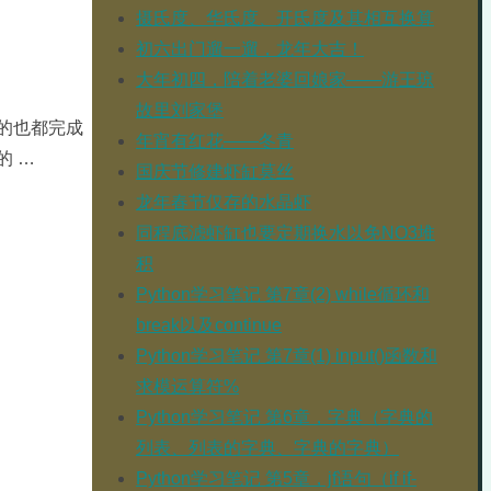
摄氏度、华氏度、开氏度及其相互换算
初六出门遛一遛，龙年大吉！
大年初四，陪着老婆回娘家——游王琼
故里刘家堡
的也都完成
年宵有红花——冬青
的 …
国庆节修建虾缸莫丝
龙年春节仅存的水晶虾
同程底滤虾缸也要定期换水以免NO3堆
积
Python学习笔记 第7章(2) while循环和
break以及continue
Python学习笔记 第7章(1) input()函数和
求模运算符%
Python学习笔记 第6章，字典（字典的
列表、列表的字典、字典的字典）
Python学习笔记 第5章，jf语句（if if-