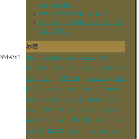
else if-elif-else）
简单了解木质包装出口检疫处理
又一个九年，真快啊！小诗二首，纪念
结婚18周年。
标签
希望小虾们
写作
(19)
莫丝
(11)
PH
黄米
(7)
Python
(7)
虾缸
(29)
开缸
(13)
(10)
50/1.8D
(9)
底
S100
(7)
水晶虾
(46)
迎泽公
床
(8)
人像
(11)
windows7
(10)
园
(13)
70-300
(13)
Z 24-200 f4-6.3 VR
(11)
搬家
(6)
儿子
(48)
植物
(13)
环保
(10)
尼康
(11)
CO2
(7)
花卉
(29)
苏菲亚
风光
(11)
太原
(10)
樱花
(10)
习作
(51)
(13)
水草
(17)
原创
春节
(9)
荷花
(7)
文学
(19)
老婆
(20)
幼儿园
(8)
24-70/2.8
(8)
抱卵