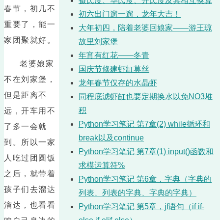
摄氏度、华氏度、开氏度及其相互换算
春节，初几不
初六出门遛一遛，龙年大吉！
重要了，能一
大年初四，陪着老婆回娘家——游王琼
家团聚就好。
故里刘家堡
年宵有红花——冬青
老婆娘家
国庆节修建虾缸莫丝
不在刘家堡，
龙年春节仅存的水晶虾
但是距离不
同程底滤虾缸也要定期换水以免NO3堆
积
远，开车用不
Python学习笔记 第7章(2) while循环和
了多一会就
break以及continue
到。所以一家
Python学习笔记 第7章(1) input()函数和
人吃过团圆饭
求模运算符%
之后，就带着
Python学习笔记 第6章，字典（字典的
孩子们去溜达
列表、列表的字典、字典的字典）
溜达，也看看
Python学习笔记 第5章，jf语句（if if-