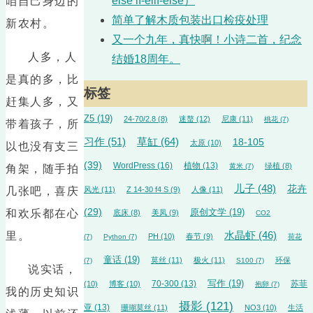
else if-elif-else）
咱自己身边的
简单了解木质包装出口检疫处理
新农村。
又一个九年，真快啊！小诗二首，纪念
人多，人
结婚18周年。
是真的多，比
标签
赶集人多，又
Z5
(19)
24-70/2.8
(8)
迷螯
(12)
尼康
(11)
桃花
(7)
带着孩子，所
草缸
(64)
习作
(51)
18-105
太原
(10)
以也没有支三
(39)
WordPress
(16)
植物
(13)
绿植
(8)
黄米
(7)
角架，随手拍
儿子
(48)
花卉
几张吧，喜庆
风光
(11)
Z 14-30 f4 S
(9)
人像
(11)
(29)
和欢乐都在心
原创文学
(19)
底床
(8)
美凤
(9)
CO2
里。
水晶虾
(46)
PH
(10)
春节
(9)
(7)
Python
(7)
荷花
童话
(19)
莫丝
(11)
极火
(11)
环保
(7)
S100
(7)
说实话，
70-300
(13)
写作
(19)
苏菲
(10)
博客
(10)
抱卵
(7)
我的历史知识
摄影
(121)
亚
(13)
珊瑚莫丝
(11)
NO3
(10)
生活