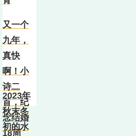
青
又一个
九年，
真快
啊！小
诗二
2023年
首，纪
秋末冬
念结婚
初的水
18周