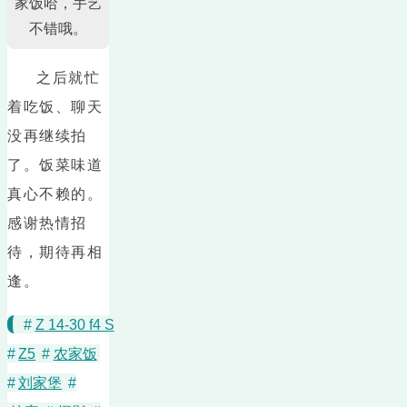
家饭哈，手艺
不错哦。
之后就忙
着吃饭、聊天
没再继续拍
了。饭菜味道
真心不赖的。
感谢热情招
待，期待再相
逢。
#
Z 14-30 f4 S
#
Z5
#
农家饭
#
刘家堡
#