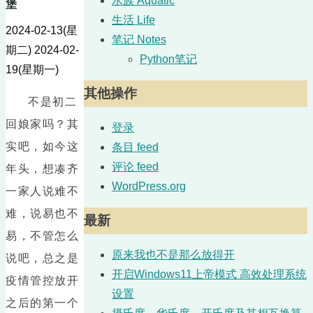
水族 Aquatic
堡
生活 Life
2024-02-13(星
笔记 Notes
期二)
2024-02-
Python笔记
19(星期一)
其他操作
不是初二
回娘家吗？其
登录
实吧，如今这
条目 feed
评论 feed
年头，想凑齐
WordPress.org
一家人说难不
难，说易也不
最新
易，不管怎么
原来我也不是那么放得开
说吧，总之是
开启Windows11上帝模式 高效处理系统
疫情管控放开
设置
之后的第一个