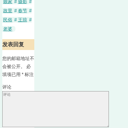
娘家
#
摄影
#
故里
#
春节
#
民俗
#
王琼
#
老婆
发表回复
您的邮箱地址不
会被公开。
必
填项已用
*
标注
评论