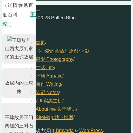
（详情参见百
度百科——
王
©2023 Pollen Blog
琼
）
首页
/
山西太原刘家
《心爱的童话》原创小说
/
堡的王琼故居
摄影 Photography
/
生活 Life
/
水族 Aquatic
/
故居内的王琼
写作 Writing
/
像
笔记 Notes
/
ZJI 实惠主机
/
About me 关于我…
/
王琼故居正门
SiteMap 站点地图
/
两侧的三对石
动力源自
Bravada
&
WordPress
.