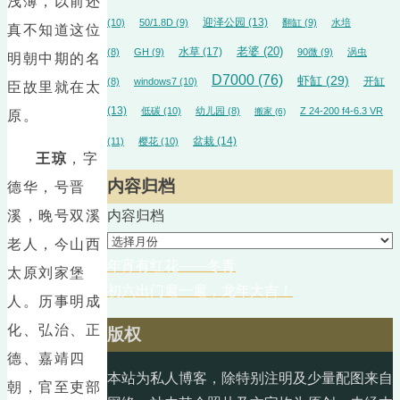
浅薄，以前还
迎泽公园
(13)
(10)
50/1.8D
(9)
翻缸
(9)
水培
真不知道这位
水草
(17)
老婆
(20)
(8)
GH
(9)
90微
(9)
涡虫
明朝中期的名
D7000
(76)
虾缸
(29)
开缸
(8)
windows7
(10)
臣故里就在太
(13)
低碳
(10)
幼儿园
(8)
Z 24-200 f4-6.3 VR
搬家
(6)
原。
盆栽
(14)
(11)
樱花
(10)
王琼
，字
内容归档
德华，号晋
溪，晚号双溪
内容归档
老人，今山西
年宵有红花——冬青
太原刘家堡
初六出门遛一遛，龙年大吉！
人。历事明成
化、弘治、正
版权
德、嘉靖四
本站为私人博客，除特别注明及少量配图来自
朝，官至吏部