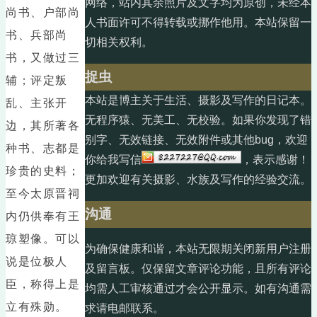
网络，站内其余照片及文字均为原创，未经本
尚书、户部尚
人书面许可不得转载或挪作他用。本站保留一
书、兵部尚
切相关权利。
书，又做过三
捉虫
辅；评定叛
本站是博主关于生活、摄影及写作的日记本。
乱、主张开
无程序猿、无美工、无校验。如果你发现了错
边，其所著各
别字、无效链接、无效附件或其他bug，欢迎
种书、志都是
你给我写信
，表示感谢！
珍贵的史料；
更加欢迎有关摄影、水族及写作的经验交流。
至今太原晋祠
沟通
内仍供奉有王
琼塑像。可以
为确保健康和谐，本站无限期关闭新用户注册
说是位极人
及留言板。仅保留文章评论功能，且所有评论
臣，称得上是
均需人工审核通过才会公开显示。如有沟通需
立有殊勋。
求请电邮联系。