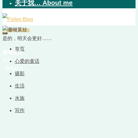
关于我… About me
Pollen Blog
是的，明天会更好……
首页
珊瑚莫丝
首页
文章标签
心爱的童话
"珊瑚莫丝"
摄影
生活
水族
写作