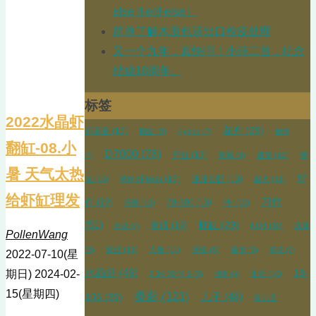
else if-elif-else）
简单了解木质包装出口检疫处理
又一个九年，真快啊！小诗二首，纪念
结婚18周年。
标签
2022水晶虾
花卉
(29)
苏菲亚
(13)
翻缸
(9)
Python
(7)
抱卵
翻缸-08.小
D7000
(76)
开缸
(13)
美凤
(9)
迷螯
(12)
樱
(7)
暑 天气太热
WordPress
(16)
迎泽公园
(13)
写
花
(10)
极火
(11)
给虾缸理发
习作
作
(19)
70-300
(13)
环保
(10)
PH
(10)
(51)
虾缸
(29)
童话
(19)
NO3
(10)
底床
桃花
(7)
PollenWang
(8)
莫丝
(11)
人像
(11)
涡虫
(8)
春节
(9)
荷花
(7)
2022-07-10(星
水晶虾
(46)
18-
期日)
2024-02-
Z 14-30 f4 S
(9)
生活
(10)
搬家
(6)
15(星期四)
摄影
(121)
105
(39)
儿子
(48)
幼儿园