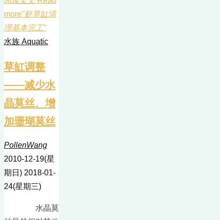
阅读全文 Read
more
"虾草缸清
理基本完工"
水族 Aquatic
草缸调整
——减少水
晶莫丝、增
加珊瑚莫丝
PollenWang
2010-12-19(星
期日)
2018-01-
24(星期三)
水晶莫