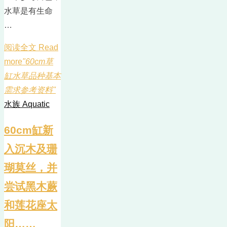
水草是有生命
…
阅读全文 Read
more
"60cm草
缸水草品种基本
需求参考资料"
水族 Aquatic
60cm缸新
入沉木及珊
瑚莫丝，并
尝试黑木蕨
和莲花座太
阳……