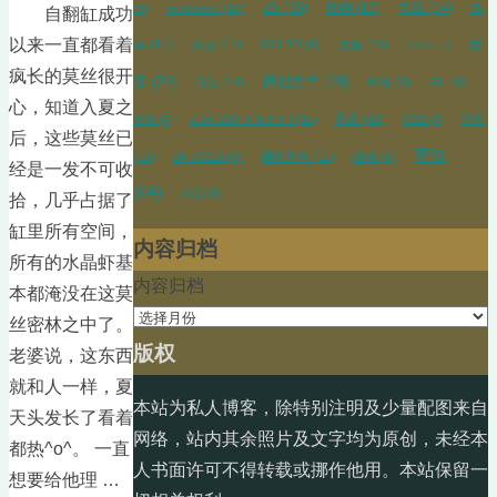
Z5
(19)
植物
(13)
盆栽
(14)
水
(8)
windows7
(10)
自翻缸成功
以来一直都看着
草
(17)
老
风光
(11)
50/1.8D
(9)
太原
(10)
S100
(7)
疯长的莫丝很开
婆
(20)
原创文学
(19)
低碳
(10)
90微
(9)
GH
(9)
心，知道入夏之
Z 24-200 f4-6.3 VR
(11)
尼康
(11)
博客
黄米
(7)
CO2
(7)
后，这些莫丝已
草缸
(10)
24-70/2.8
(8)
珊瑚莫丝
(11)
绿植
(8)
经是一发不可收
(64)
水培
(8)
拾，几乎占据了
缸里所有空间，
内容归档
所有的水晶虾基
内容归档
本都淹没在这莫
丝密林之中了。
版权
老婆说，这东西
就和人一样，夏
本站为私人博客，除特别注明及少量配图来自
天头发长了看着
网络，站内其余照片及文字均为原创，未经本
都热^o^。 一直
人书面许可不得转载或挪作他用。本站保留一
想要给他理 …