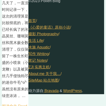
©2023 Pollen Blog
几天了，一直没
时间记录一下，
这次的清理算是
首页
/
比较彻底的，将
《心爱的童话》原创小说
/
已经长疯了的水
摄影 Photography
/
晶莫丝、珊瑚莫
生活 Life
/
丝和黑木蕨全数
水族 Aquatic
/
清理了，仅仅保
写作 Writing
/
留了一株生长旺
笔记 Notes
/
盛的小喷泉（小
ZJI 实惠主机
/
龙鞭）以及被莫
About me 关于我…
/
丝几乎侵蚀殆尽
SiteMap 站点地图
/
的迷你牛毛^o^
虽然没有原来的
动力源自
Bravada
&
WordPress
.
绿意浓浓， …