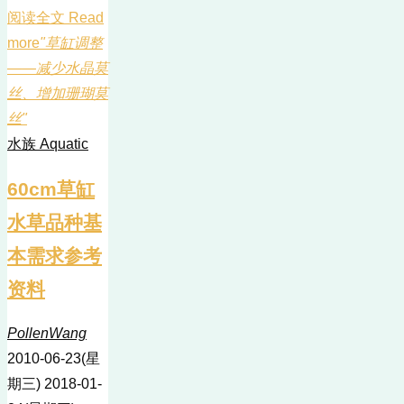
阅读全文 Read
more
"草缸调整
——减少水晶莫
丝、增加珊瑚莫
丝"
水族 Aquatic
60cm草缸
水草品种基
本需求参考
资料
PollenWang
2010-06-23(星
期三)
2018-01-