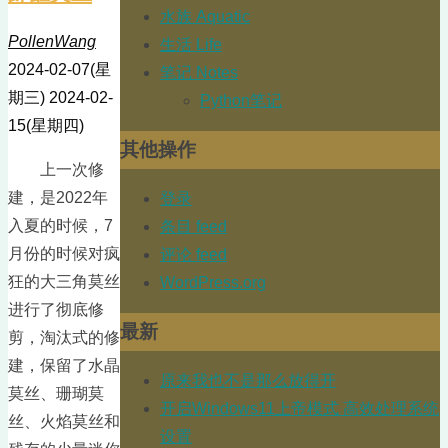
水族 Aquatic
PollenWang
生活 Life
2024-02-07(星
笔记 Notes
期三)
2024-02-
Python笔记
15(星期四)
其他操作
上一次修
建，是2022年
登录
入夏的时候，7
条目 feed
月份的时候对疯
评论 feed
狂的大三角莫丝
WordPress.org
进行了彻底修
最新
剪，淘汰式的修
建，保留了水晶
原来我也不是那么放得开
莫丝、珊瑚莫
开启Windows11上帝模式 高效处理系统
丝、火焰莫丝和
设置