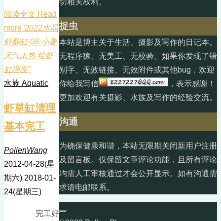
切相关权利。
阅读全文 Read
捉虫
more
"2022水晶
虾翻缸-08.小暑
本站是博主关于生活、摄影及写作的日记本。
天气太热 给虾
无程序猿、无美工、无校验。如果你发现了错
缸理发"
别字、无效链接、无效附件或其他bug，欢迎
水族 Aquatic
你给我写信
，表示感谢！
更加欢迎有关摄影、水族及写作的经验交流。
虾草缸清理
沟通
基本完工
为确保健康和谐，本站无限期关闭新用户注册
PollenWang
及留言板。仅保留文章评论功能，且所有评论
2012-04-28(星
均需人工审核通过才会公开显示。如有沟通需
期六)
2018-01-
求请电邮联系。
24(星期三)
完工好