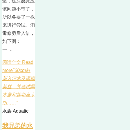
适，这次感觉应
该问题不带了，
所以各要了一株
来进行尝试。消
毒修剪后入缸，
如下图：
一 …
阅读全文 Read
more
"60cm缸
新入沉木及珊瑚
莫丝，并尝试黑
木蕨和莲花座太
阳……"
水族 Aquatic
我兄弟的水