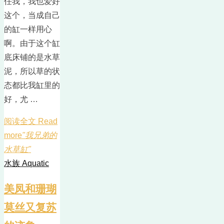
任我，我也爱好
这个，当成自己
的缸一样用心
啊。由于这个缸
底床铺的是水草
泥，所以草的状
态都比我缸里的
好，尤 …
阅读全文 Read
more
"我兄弟的
水草缸"
水族 Aquatic
美凤和珊瑚
莫丝又复苏