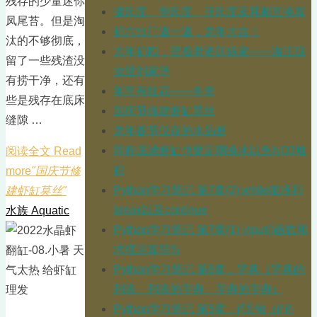
残存的少量迷你
摄氏度、华氏度、开氏度及其相互换算
凤尾苔。但是淘
初六出门遛一遛，龙年大吉！
汰的不够彻底，
大年初四，陪着老婆回娘家——游王琼
留了一些残渣没
故里刘家堡
有捞干净，还有
年宵有红花——冬青
些是残存在底床
国庆节修建虾缸莫丝
缝隙 …
龙年春节仅存的水晶虾
同程底滤虾缸也要定期换水以免NO3堆
阅读全文 Read
积
more
"国庆节修
Python学习笔记 第7章(2) while循环和
建虾缸莫丝"
break以及continue
水族 Aquatic
Python学习笔记 第7章(1) input()函数和
求模运算符%
Python学习笔记 第6章，字典（字典的
列表、列表的字典、字典的字典）
Python学习笔记 第5章，jf语句（if if-