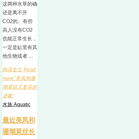
这两种水草的确
还是离不开
CO2的。有些
高人没有CO2
也能正常生长，
一定是缸里有其
他生物或者 …
阅读全文 Read
more
"美凤和珊
瑚莫丝又复苏的
迹象"
水族 Aquatic
最近美凤和
珊瑚莫丝长