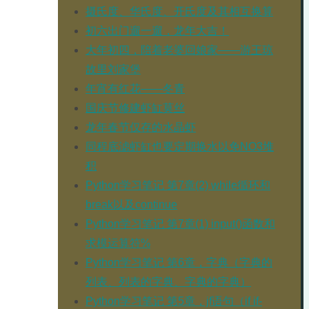
摄氏度、华氏度、开氏度及其相互换算
初六出门遛一遛，龙年大吉！
大年初四，陪着老婆回娘家——游王琼
故里刘家堡
年宵有红花——冬青
国庆节修建虾缸莫丝
龙年春节仅存的水晶虾
同程底滤虾缸也要定期换水以免NO3堆
积
Python学习笔记 第7章(2) while循环和
break以及continue
Python学习笔记 第7章(1) input()函数和
求模运算符%
Python学习笔记 第6章，字典（字典的
列表、列表的字典、字典的字典）
Python学习笔记 第5章，jf语句（if if-