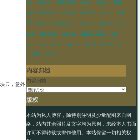
儿子
(48)
老婆
(11)
低碳
(10)
绿植
(8)
CO2
(7)
(20)
Z5
(19)
写作
24-70/2.8
(8)
迷螯
(12)
S100
(7)
(19)
珊瑚莫丝
(11)
极火
(11)
樱花
(10)
幼儿
桃花
(7)
摄影
(121)
园
(8)
50/1.8D
(9)
太原
(10)
生活
习
(10)
Z 14-30 f4 S
(9)
底床
(8)
涡虫
(8)
春节
(9)
作
(51)
荷花
(7)
内容归档
内容归档
大块云，意外
版权
本站为私人博客，除特别注明及少量配图来自网
络，站内其余照片及文字均为原创，未经本人书面
许可不得转载或挪作他用。本站保留一切相关权