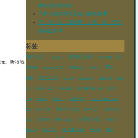
else if-elif-else）
简单了解木质包装出口检疫处理
又一个九年，真快啊！小诗二首，纪念
结婚18周年。
标签
D7000
(76)
花卉
(29)
开缸
(13)
童
博客
(10)
玩玩。听得我
草缸
话
(19)
植物
(13)
windows7
(10)
搬家
(6)
(64)
70-300
(13)
GH
(9)
人像
(11)
Python
(7)
抱卵
苏菲亚
(13)
WordPress
(16)
环保
(10)
NO3
(7)
盆栽
(14)
(10)
水培
(8)
Z 24-200 f4-6.3 VR
黄米
(7)
原创文学
(19)
水草
(17)
迎泽公园
(11)
风光
(11)
水晶虾
(46)
虾缸
(29)
(13)
90微
(9)
美凤
(9)
18-105
(39)
翻缸
(9)
尼康
(11)
PH
(10)
莫丝