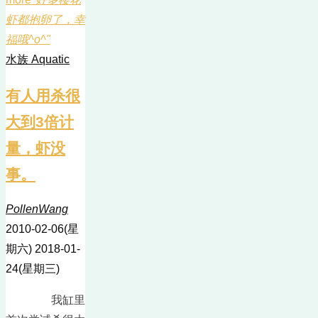
虾都抱卵了，幸
福哦^o^"
水族 Aquatic
有人用杀很
大到3倍计
量，虾没
事。
PollenWang
2010-02-06(星
期六)
2018-01-
24(星期三)
我缸里