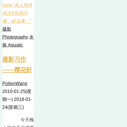
more
"有人用杀
很大到3倍计
量，虾没事。"
摄影
Photography
水
族 Aquatic
摄影习作
——樱花虾
PollenWang
2010-01-25(星
期一)
2018-01-
24(星期三)
今天晚