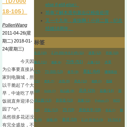
（D7000
else if-elif-else）
18-105）
简单了解木质包装出口检疫处理
又一个九年，真快啊！小诗二首，纪念
PollenWang
结婚18周年。
2011-04-26(星
期二)
2018-01-
标签
24(星期三)
生活
(10)
Z 24-200 f4-6.3 VR
(11)
迷螯
(12)
环保
(10)
今天因
习作
(51)
水草
极火
(11)
人像
(11)
搬家
(6)
为公事要直接从
草缸
(64)
(17)
70-300
(13)
春节
(9)
珊瑚莫丝
家到电脑城，所
(11)
水培
(8)
风光
(11)
低碳
黄米
(7)
抱卵
(7)
以干脆起了个大
花卉
(29)
盆栽
(14)
迎
(10)
幼儿园
(8)
S100
(7)
早，中途吃了早
泽公园
(13)
苏菲亚
(13)
饭就直奔迎泽公
尼康
(11)
NO3
Python
(7)
园了^o^。
开缸
(13)
Z5
(19)
原创文学
(19)
(10)
翻
荷花
(7)
虽然很多花还没
童话
(19)
缸
(9)
绿植
(8)
Z 14-30 f4 S
(9)
24-70/2.8
有完全盛放，不