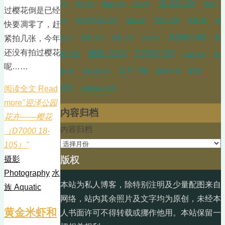
18-105
(39)
(8)
PH
(10)
樱花
(10)
GH
(9)
底床
过樱花倒是已经
WordPress
(16)
写作
(19)
(8)
涡虫
(8)
美凤
(9)
桃
快要凋零了，赶
水晶虾
(46)
老
紧拍几张，今年
莫丝
(11)
博客
(10)
花
(7)
CO2
(7)
还没有拍过樱花
摄影
(121)
D7000
(76)
婆
(20)
太原
(10)
90
呢……
儿子
(48)
虾缸
植物
(13)
微
(9)
50/1.8D
(9)
(29)
阅读全文 Read
windows7
(10)
more
"迎泽公园
内容归档
花卉——樱花
内容归档
（D7000 18-
105）"
版权
摄影
Photography
水
本站为私人博客，除特别注明及少量配图来自
族 Aquatic
网络，站内其余照片及文字均为原创，未经本
黄金米虾和
人书面许可不得转载或挪作他用。本站保留一