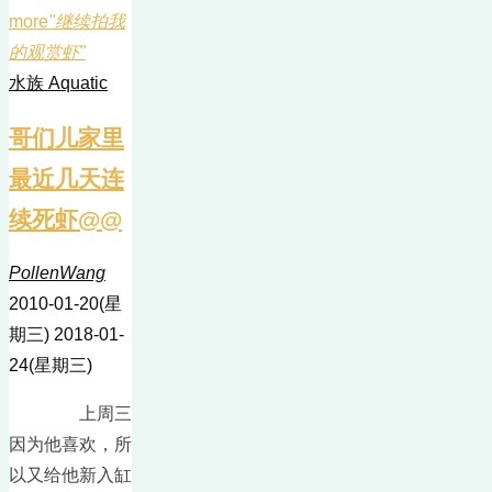
more
"继续拍我
的观赏虾"
水族 Aquatic
哥们儿家里
最近几天连
续死虾@@
PollenWang
2010-01-20(星
期三)
2018-01-
24(星期三)
上周三
因为他喜欢，所
以又给他新入缸