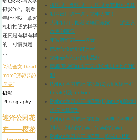
然也吵吵着要学
摄氏度、华氏度、开氏度及其相互换算
摄影^o^。别看
初六出门遛一遛，龙年大吉！
年纪小哦，拿起
大年初四，陪着老婆回娘家——游王琼
相机拍照的样子
故里刘家堡
还真是有模有样
年宵有红花——冬青
的，可惜就是
国庆节修建虾缸莫丝
…
龙年春节仅存的水晶虾
同程底滤虾缸也要定期换水以免NO3堆
阅读全文 Read
积
more
"清明节的
Python学习笔记 第7章(2) while循环和
早春"
break以及continue
摄影
Python学习笔记 第7章(1) input()函数和
Photography
求模运算符%
迎泽公园花
Python学习笔记 第6章，字典（字典的
列表、列表的字典、字典的字典）
卉——樱花
Python学习笔记 第5章，jf语句（if if-