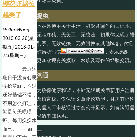
切相关权利。
樱花虾越长
越美了
捉虫
本站是博主关于生活、摄影及写作的日记本。
PollenWang
无程序猿、无美工、无校验。如果你发现了错
2010-03-26(星
别字、无效链接、无效附件或其他bug，欢迎
期五)
2018-01-
你给我写信
，表示感谢！
24(星期三)
更加欢迎有关摄影、水族及写作的经验交流。
最近这
沟通
段日子没有心思
收拾草缸，不过
为确保健康和谐，本站无限期关闭新用户注册
还好基础不错，
及留言板。仅保留文章评论功能，且所有评论
不用怎么打理，
均需人工审核通过才会公开显示。如有沟通需
就是每天喂喂
求请电邮联系。
虾、每周换换水
而已。 缸