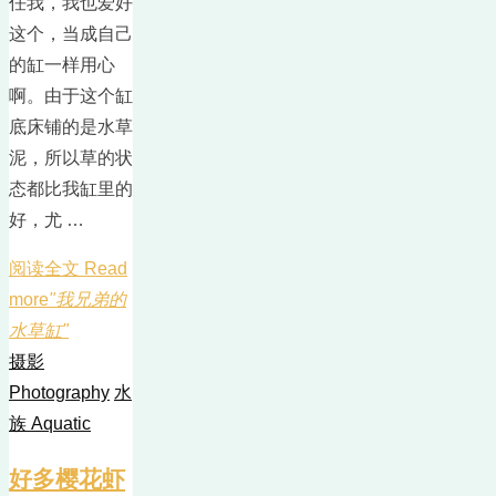
任我，我也爱好
这个，当成自己
的缸一样用心
啊。由于这个缸
底床铺的是水草
泥，所以草的状
态都比我缸里的
好，尤 …
阅读全文 Read
more
"我兄弟的
水草缸"
摄影
Photography
水
族 Aquatic
好多樱花虾