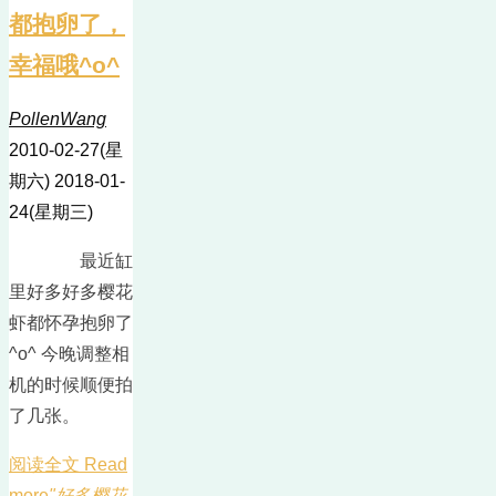
都抱卵了，
幸福哦^o^
PollenWang
2010-02-27(星
期六)
2018-01-
24(星期三)
最近缸
里好多好多樱花
虾都怀孕抱卵了
^o^ 今晚调整相
机的时候顺便拍
了几张。
阅读全文 Read
more
"好多樱花