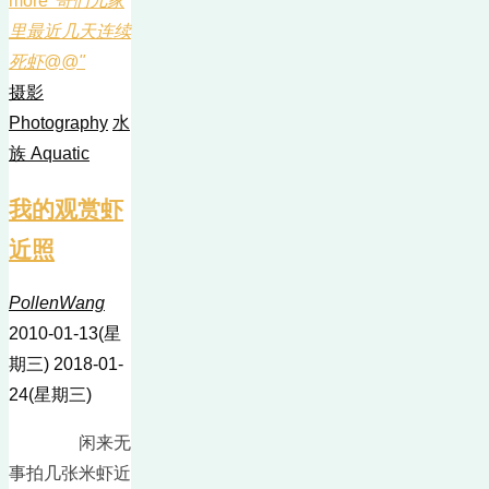
more
"哥们儿家
里最近几天连续
死虾@@"
摄影
Photography
水
族 Aquatic
我的观赏虾
近照
PollenWang
2010-01-13(星
期三)
2018-01-
24(星期三)
闲来无
事拍几张米虾近