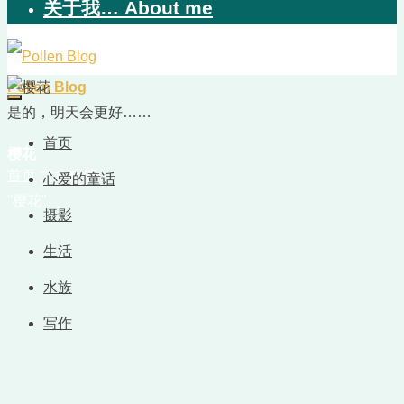
关于我… About me
Pollen Blog
是的，明天会更好……
首页
樱花
首页
文章标签
心爱的童话
"樱花"
摄影
生活
水族
写作