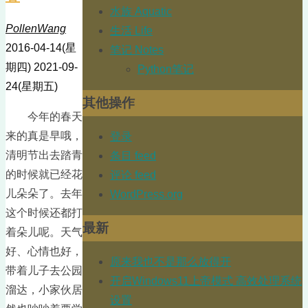
水族 Aquatic
PollenWang
生活 Life
2016-04-14(星
笔记 Notes
期四)
2021-09-
Python笔记
24(星期五)
其他操作
今年的春天
来的真是早哦，
登录
清明节出去踏青
条目 feed
的时候就已经花
评论 feed
儿朵朵了。去年
WordPress.org
这个时候还都打
最新
着朵儿呢。天气
好、心情也好，
原来我也不是那么放得开
带着儿子去公园
开启Windows11上帝模式 高效处理系统
溜达，小家伙居
设置