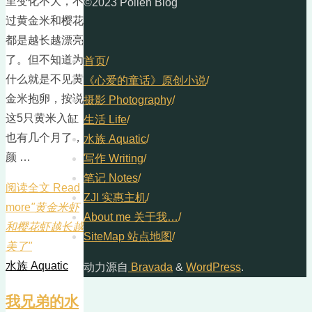
里变化不大，不
©2023 Pollen Blog
过黄金米和樱花
都是越长越漂亮
了。但不知道为
首页
/
什么就是不见黄
《心爱的童话》原创小说
/
金米抱卵，按说
摄影 Photography
/
这5只黄米入缸
生活 Life
/
也有几个月了，
水族 Aquatic
/
颜 …
写作 Writing
/
笔记 Notes
/
阅读全文 Read
ZJI 实惠主机
/
more
"黄金米虾
About me 关于我…
/
和樱花虾越长越
SiteMap 站点地图
/
美了"
水族 Aquatic
动力源自
Bravada
&
WordPress
.
我兄弟的水