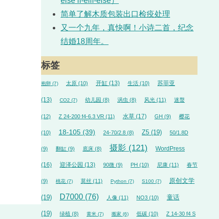
else if-elif-else）
简单了解木质包装出口检疫处理
又一个九年，真快啊！小诗二首，纪念
结婚18周年。
标签
开缸
(13)
苏菲亚
太原
(10)
生活
(10)
抱卵
(7)
(13)
幼儿园
(8)
涡虫
(8)
风光
(11)
迷螯
CO2
(7)
水草
(17)
(12)
Z 24-200 f4-6.3 VR
(11)
GH
(9)
樱花
18-105
(39)
Z5
(19)
(10)
24-70/2.8
(8)
50/1.8D
摄影
(121)
WordPress
(9)
翻缸
(9)
底床
(8)
(16)
迎泽公园
(13)
90微
(9)
PH
(10)
尼康
(11)
春节
原创文学
(9)
莫丝
(11)
桃花
(7)
Python
(7)
S100
(7)
D7000
(76)
(19)
童话
人像
(11)
NO3
(10)
(19)
绿植
(8)
低碳
(10)
Z 14-30 f4 S
黄米
(7)
搬家
(6)