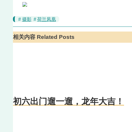
#
摄影
#
荷兰凤凰
相关内容 Related Posts
初六出门遛一遛，龙年大吉！