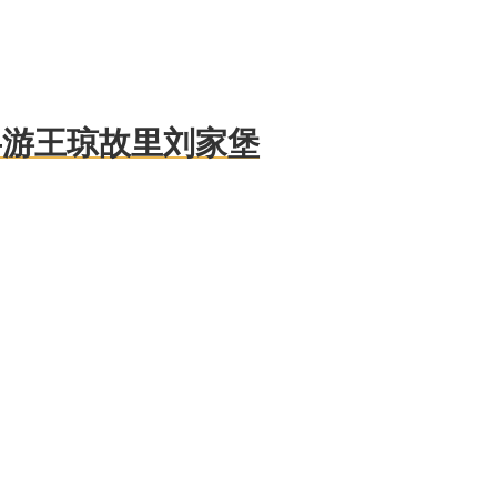
—游王琼故里刘家堡