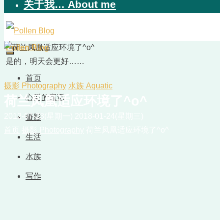
关于我… About me
Pollen Blog
是的，明天会更好……
首页
摄影 Photography
水族 Aquatic
心爱的童话
荷兰凤凰适应环境了^o^
2012-07-23(星期一)
2018-01-24(星期三)
摄影
首页
摄影 Photography
荷兰凤凰适应环境了^o^
生活
水族
写作