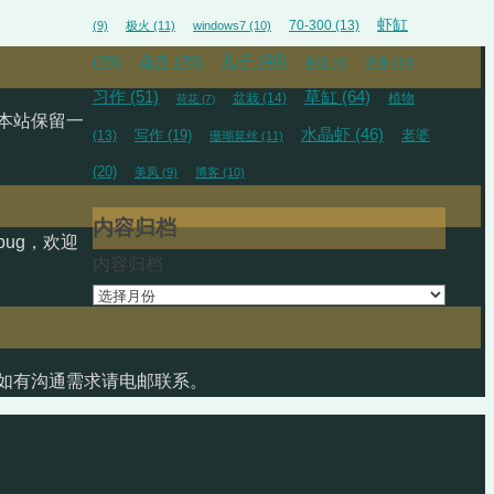
虾缸
70-300
(13)
(9)
极火
(11)
windows7
(10)
儿子
(48)
(29)
花卉
(29)
水培
(8)
环保
(10)
草缸
(64)
习作
(51)
盆栽
(14)
植物
荷花
(7)
本站保留一
水晶虾
(46)
(13)
写作
(19)
老婆
珊瑚莫丝
(11)
(20)
美凤
(9)
博客
(10)
内容归档
ug，欢迎
内容归档
如有沟通需求请电邮联系。