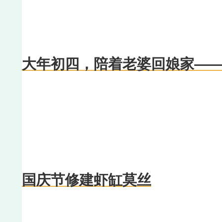
大年初四，陪着老婆回娘家—
国庆节修建虾缸莫丝