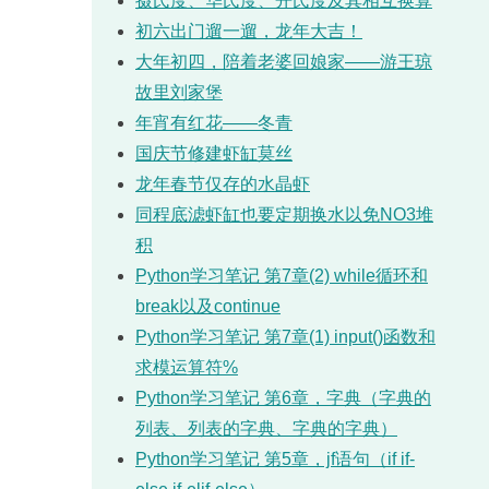
摄氏度、华氏度、开氏度及其相互换算
初六出门遛一遛，龙年大吉！
大年初四，陪着老婆回娘家——游王琼
故里刘家堡
年宵有红花——冬青
国庆节修建虾缸莫丝
龙年春节仅存的水晶虾
同程底滤虾缸也要定期换水以免NO3堆
积
Python学习笔记 第7章(2) while循环和
break以及continue
Python学习笔记 第7章(1) input()函数和
求模运算符%
Python学习笔记 第6章，字典（字典的
列表、列表的字典、字典的字典）
Python学习笔记 第5章，jf语句（if if-