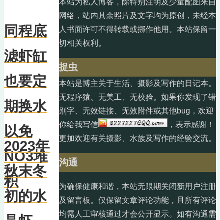
本站为私人博客，除特别注明及少量配图来自
网络，站内其余照片及文字均为原创，未经本
同程底
人书面许可不得转载或挪作他用。本站保留一
切相关权利。
滤虾缸
捉虫
也要定
本站是博主关于生活、摄影及写作的日记本。
无程序猿、无美工、无校验。如果你发现了错
期换水
别字、无效链接、无效附件或其他bug，欢迎
你给我写信
，表示感谢！
以免
更加欢迎有关摄影、水族及写作的经验交流。
2023年
NO3堆
沟通
秋末冬
积
为确保健康和谐，本站无限期关闭新用户注册
初的水
及留言板。仅保留文章评论功能，且所有评论
均需人工审核通过才会公开显示。如有沟通需