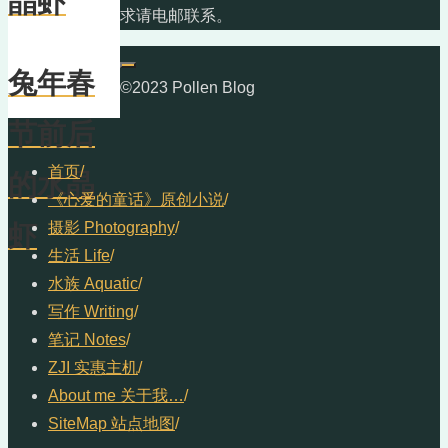
晶虾
求请电邮联系。
兔年春
©2023 Pollen Blog
节前后
首页
/
的水晶
《心爱的童话》原创小说
/
摄影 Photography
/
虾
生活 Life
/
水族 Aquatic
/
写作 Writing
/
笔记 Notes
/
ZJI 实惠主机
/
About me 关于我…
/
SiteMap 站点地图
/