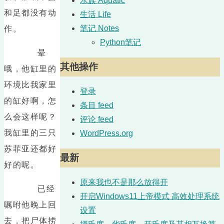
水族 Aquatic
和足都没有动
生活 Life
笔记 Notes
作。
Python笔记
晕
其他操作
哦，他缸里的
环境比我家里
登录
的缸好啊，怎
条目 feed
么会这样呢？
评论 feed
我缸里的三只
WordPress.org
苏菲亚还都好
最新
好的呢。
原来我也不是那么放得开
已经
开启Windows11上帝模式 高效处理系统
嘱咐他晚上回
设置
去，把尸体捞