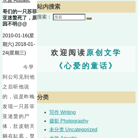
水族 Aquatic
站内搜索
哥们的一只苏菲
搜索：
亚迷螯死了，原
因不明@@
2010-01-16(星
期六)
2018-01-
欢迎阅读
原创文学
24(星期三)
《心爱的童话》
今早
到公司见到他
之后听他说
的，说是昨晚
分类
发现一只苏菲
写作 Writing
亚迷螯的尸
摄影 Photography
体，肚皮朝天
未分类 Uncategorized
躺在缸底，螯