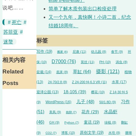
else if-elif-else）
说吧……
简单了解木质包装出口检疫处理
又一个九年，真快啊！小诗二首，纪念
#
死亡
#
结婚18周年。
苏菲亚
#
标签
迷螯
写作
(19)
尼康
(11)
幼儿园
(8)
春节
(9)
环
搬家
(6)
相关内容
D7000
(76)
保
(10)
莫丝
(11)
PH
(10)
涡虫
(8)
Related
摄影
(121)
草缸
(64)
盆栽
(14)
植物
底床
(8)
Posts
(13)
水草
(17)
24-70/2.8
(8)
Z 24-200 f4-6.3 VR
(11)
18-105
(39)
迎泽公园
(13)
樱花
(10)
Z 14-30 f4 S
儿子
(48)
习作
WordPress
(16)
(9)
50/1.8D
(9)
(51)
水晶虾
花卉
(29)
美凤
(9)
抱卵
(7)
(46)
童话
(19)
GH
(9)
绿植
(8)
翻缸
Python
(7)
原创文学
(19)
(9)
博客
(10)
水培
(8)
珊瑚
CO2
(7)