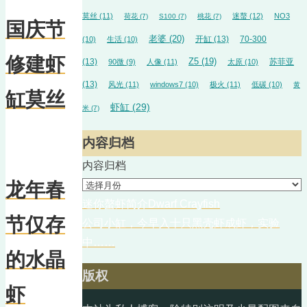
莫丝
(11)
迷螯
(12)
NO3
荷花
(7)
S100
(7)
桃花
(7)
国庆节
老婆
(20)
开缸
(13)
70-300
(10)
生活
(10)
修建虾
(13)
Z5
(19)
苏菲亚
90微
(9)
人像
(11)
太原
(10)
(13)
风光
(11)
windows7
(10)
极火
(11)
低碳
(10)
黄
缸莫丝
虾缸
(29)
米
(7)
内容归档
内容归档
龙年春
迷你螯虾简介Dwarf Crayfish
节仅存
公司小缸，今早入十只黑壳虾成虾，实验
中……
的水晶
版权
虾