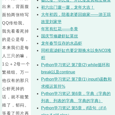
摄氏度、华氏度、开氏度及其相互换算
出来，背面腹
初六出门遛一遛，龙年大吉！
大年初四，陪着老婆回娘家——游王琼
面拍两张特写
故里刘家堡
QQ传给我。
年宵有红花——冬青
我先看看死掉
国庆节修建虾缸莫丝
的是公是母，
龙年春节仅存的水晶虾
本来我们是每
同程底滤虾缸也要定期换水以免NO3堆
人三只的嘛，
积
1公＋2母一个
Python学习笔记 第7章(2) while循环和
break以及continue
繁殖组。万一
Python学习笔记 第7章(1) input()函数和
他仅有的那只
求模运算符%
公虾死掉的
Python学习笔记 第6章，字典（字典的
话，就不能繁
列表、列表的字典、字典的字典）
殖了，郁闷。
Python学习笔记 第5章，jf语句（if if-
等看了照片再