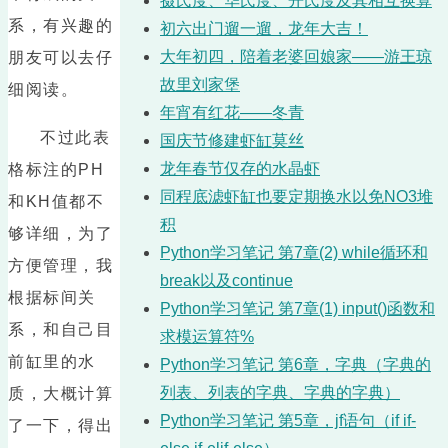
摄氏度、华氏度、开氏度及其相互换算
系，有兴趣的
初六出门遛一遛，龙年大吉！
大年初四，陪着老婆回娘家——游王琼
朋友可以去仔
故里刘家堡
细阅读。
年宵有红花——冬青
不过此表
国庆节修建虾缸莫丝
龙年春节仅存的水晶虾
格标注的PH
同程底滤虾缸也要定期换水以免NO3堆
和KH值都不
积
够详细，为了
Python学习笔记 第7章(2) while循环和
方便管理，我
break以及continue
根据标间关
Python学习笔记 第7章(1) input()函数和
系，和自己目
求模运算符%
前缸里的水
Python学习笔记 第6章，字典（字典的
列表、列表的字典、字典的字典）
质，大概计算
Python学习笔记 第5章，jf语句（if if-
了一下，得出