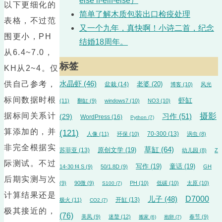
else if-elif-else）
以下更细化的
简单了解木质包装出口检疫处理
表格，不过范
又一个九年，真快啊！小诗二首，纪念
围更小，PH
结婚18周年。
从6.4~7.0，
标签
KH从2~4。仅
供自己参考，
水晶虾
(46)
盆栽
(14)
老婆
(20)
博客
(10)
风光
标间数据时根
虾缸
(11)
翻缸
(9)
windows7
(10)
NO3
(10)
据标间关系计
摄影
习作
(51)
(29)
WordPress
(16)
Python
(7)
算添加的，并
(121)
70-300
(13)
人像
(11)
环保
(10)
涡虫
(8)
非完全根据实
草缸
(64)
苏菲亚
(13)
原创文学
(19)
幼儿园
(8)
Z
际测试。不过
写作
(19)
童话
(19)
14-30 f4 S
(9)
50/1.8D
(9)
GH
后期实测与次
(9)
90微
(9)
PH
(10)
低碳
(10)
太原
(10)
S100
(7)
计算结果还是
D7000
儿子
(48)
开缸
(13)
极火
(11)
CO2
(7)
极其接近的，
(76)
美凤
(9)
迷螯
(12)
春节
(9)
搬家
(6)
抱卵
(7)