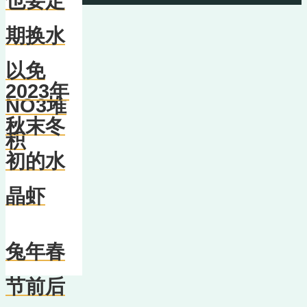
也要定
期换水
以免
2023年
NO3堆
秋末冬
积
初的水
晶虾
兔年春
节前后