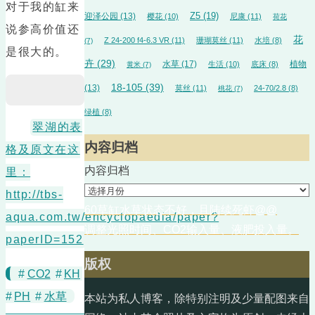
对于我的缸来
迎泽公园
(13)
Z5
(19)
樱花
(10)
尼康
(11)
荷花
说参高价值还
花
Z 24-200 f4-6.3 VR
(11)
珊瑚莫丝
(11)
水培
(8)
(7)
是很大的。
卉
(29)
水草
(17)
植物
生活
(10)
底床
(8)
黄米
(7)
18-105
(39)
(13)
莫丝
(11)
24-70/2.8
(8)
桃花
(7)
绿植
(8)
翠湖的表
内容归档
格及原文在这
内容归档
里：
http://tbs-
60草缸水草状态不好，且陆续死虾@@
aqua.com.tw/encyclopaedia/paper?
调整光照时间、CO2输入量、液肥投入量。
paperID=152
版权
#
CO2
#
KH
#
PH
#
水草
本站为私人博客，除特别注明及少量配图来自