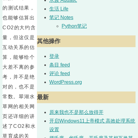
水族 Aquatic
的测试结果，
生活 Life
笔记 Notes
也能够估算出
Python笔记
CO2的大约含
量，但这仅是
其他操作
互动关系的估
登录
算，能够给个
条目 feed
大差不离的参
评论 feed
考，并不是绝
WordPress.org
对的，也不是
常数。翠湖水
最新
草网的相关网
原来我也不是那么放得开
页还详细的讲
开启Windows11上帝模式 高效处理系统
述了CO2和水
设置
草育成的关