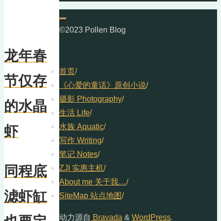
©2023 Pollen Blog
龙年春
首页
/
节仅存
《心爱的童话》原创小说
/
摄影 Photography
/
的水晶
生活 Life
/
水族 Aquatic
/
虾
写作 Writing
/
笔记 Notes
/
同程底
ZJI 实惠主机
/
About me 关于我…
/
滤虾缸
SiteMap 站点地图
/
动力源自
Bravada
&
WordPress
.