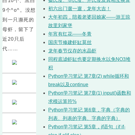
摄氏度、华氏度、开氏度及其相互换算
白10个、黑白
初六出门遛一遛，龙年大吉！
9个^o^。没想
大年初四，陪着老婆回娘家——游王琼
到一只濒死的
故里刘家堡
母虾，留下了
年宵有红花——冬青
近20只后
国庆节修建虾缸莫丝
代……
龙年春节仅存的水晶虾
同程底滤虾缸也要定期换水以免NO3堆
积
Python学习笔记 第7章(2) while循环和
break以及continue
Python学习笔记 第7章(1) input()函数和
求模运算符%
Python学习笔记 第6章，字典（字典的
列表、列表的字典、字典的字典）
Python学习笔记 第5章，jf语句（if if-