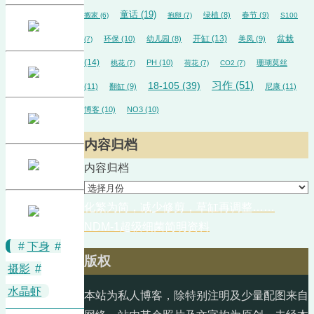
童话
(19)
绿植
(8)
春节
(9)
搬家
(6)
抱卵
(7)
S100
开缸
(13)
盆栽
环保
(10)
幼儿园
(8)
美凤
(9)
(7)
(14)
PH
(10)
珊瑚莫丝
桃花
(7)
荷花
(7)
CO2
(7)
18-105
(39)
习作
(51)
(11)
翻缸
(9)
尼康
(11)
博客
(10)
NO3
(10)
内容归档
内容归档
化繁为简，减少修剪，草缸再调整……
NDM-1超级细菌简明资料
#
下身
#
版权
摄影
#
水晶虾
本站为私人博客，除特别注明及少量配图来自