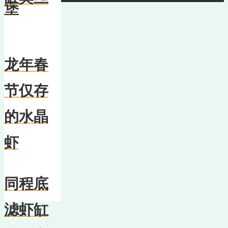
堡
龙年春
节仅存
的水晶
虾
同程底
滤虾缸