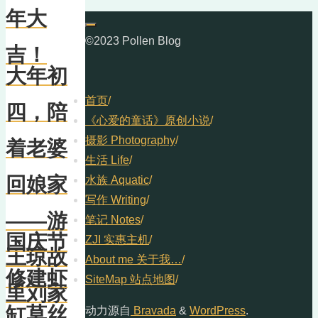
年大
©2023 Pollen Blog
吉！
大年初
首页
/
四，陪
《心爱的童话》原创小说
/
摄影 Photography
/
着老婆
生活 Life
/
回娘家
水族 Aquatic
/
写作 Writing
/
——游
笔记 Notes
/
国庆节
ZJI 实惠主机
/
王琼故
About me 关于我…
/
修建虾
SiteMap 站点地图
/
里刘家
缸莫丝
动力源自
Bravada
&
WordPress
.