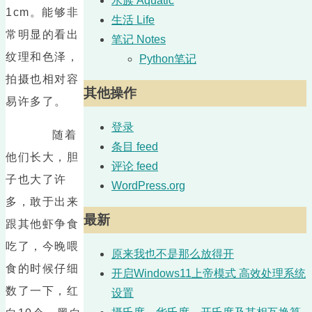
水族 Aquatic
1cm。能够非
生活 Life
常明显的看出
笔记 Notes
纹理和色泽，
Python笔记
拍摄也相对容
其他操作
易许多了。
登录
随着
条目 feed
他们长大，胆
评论 feed
子也大了许
WordPress.org
多，敢于出来
最新
跟其他虾争食
吃了，今晚喂
原来我也不是那么放得开
食的时候仔细
开启Windows11上帝模式 高效处理系统
数了一下，红
设置