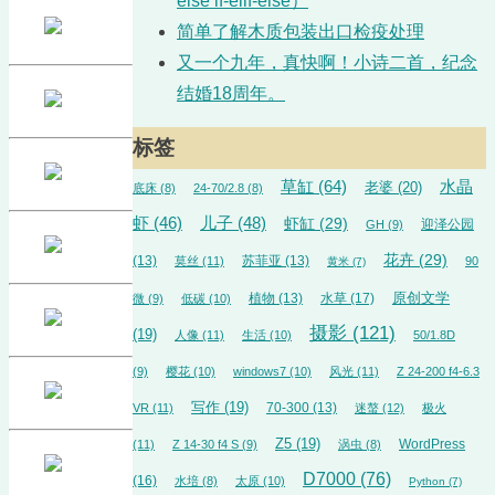
else if-elif-else）
简单了解木质包装出口检疫处理
又一个九年，真快啊！小诗二首，纪念
结婚18周年。
标签
草缸
(64)
水晶
老婆
(20)
底床
(8)
24-70/2.8
(8)
虾
(46)
儿子
(48)
虾缸
(29)
迎泽公园
GH
(9)
花卉
(29)
(13)
苏菲亚
(13)
莫丝
(11)
90
黄米
(7)
植物
(13)
水草
(17)
原创文学
微
(9)
低碳
(10)
摄影
(121)
(19)
人像
(11)
生活
(10)
50/1.8D
(9)
樱花
(10)
windows7
(10)
风光
(11)
Z 24-200 f4-6.3
写作
(19)
70-300
(13)
VR
(11)
迷螯
(12)
极火
Z5
(19)
WordPress
(11)
Z 14-30 f4 S
(9)
涡虫
(8)
D7000
(76)
(16)
水培
(8)
太原
(10)
Python
(7)