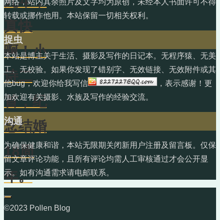
九年，
网络，站内其余照片及文字均为原创，未经本人书面许可不得
转载或挪作他用。本站保留一切相关权利。
真快
捉虫
啊！小
本站是博主关于生活、摄影及写作的日记本。无程序猿、无美
工、无校验。如果你发现了错别字、无效链接、无效附件或其
诗二
他bug，欢迎你给我写信
，表示感谢！更
加欢迎有关摄影、水族及写作的经验交流。
首，纪
沟通
念结婚
为确保健康和谐，本站无限期关闭新用户注册及留言板。仅保
18周
留文章评论功能，且所有评论均需人工审核通过才会公开显
示。如有沟通需求请电邮联系。
年。
©2023 Pollen Blog