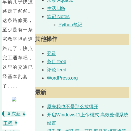
水族 Aquatic
车辆几乎快没
生活 Life
路走了@@。
笔记 Notes
这条路修完，
Python笔记
至少是有一条
其他操作
宽敞平坦的道
路走了，快点
登录
完工通车吧，
条目 feed
这里的交通已
评论 feed
经基本乱套
WordPress.org
了……
最新
原来我也不是那么放得开
#
东延
#
开启Windows11上帝模式 高效处理系统
设置
工程
#