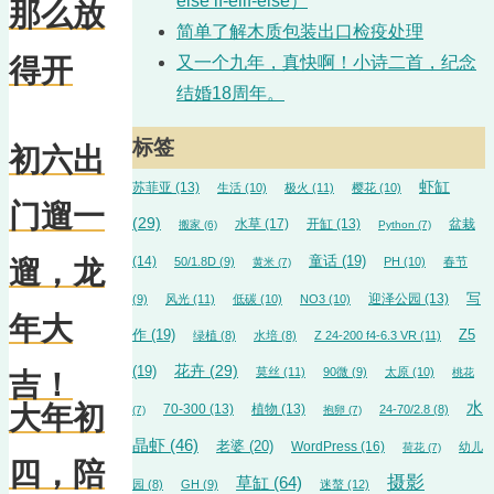
else if-elif-else）
那么放
简单了解木质包装出口检疫处理
又一个九年，真快啊！小诗二首，纪念
得开
结婚18周年。
标签
初六出
虾缸
苏菲亚
(13)
生活
(10)
极火
(11)
樱花
(10)
门遛一
(29)
水草
(17)
开缸
(13)
盆栽
搬家
(6)
Python
(7)
(14)
童话
(19)
50/1.8D
(9)
PH
(10)
春节
遛，龙
黄米
(7)
迎泽公园
(13)
写
(9)
风光
(11)
低碳
(10)
NO3
(10)
年大
作
(19)
Z5
绿植
(8)
水培
(8)
Z 24-200 f4-6.3 VR
(11)
花卉
(29)
(19)
莫丝
(11)
90微
(9)
太原
(10)
桃花
吉！
水
大年初
70-300
(13)
植物
(13)
24-70/2.8
(8)
(7)
抱卵
(7)
晶虾
(46)
老婆
(20)
WordPress
(16)
幼儿
荷花
(7)
四，陪
摄影
草缸
(64)
园
(8)
GH
(9)
迷螯
(12)