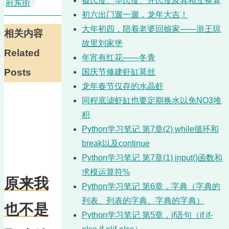
摄氏度、华氏度、开氏度及其相互换算
府东街
初六出门遛一遛，龙年大吉！
大年初四，陪着老婆回娘家——游王琼
相关内容
故里刘家堡
Related
年宵有红花——冬青
Posts
国庆节修建虾缸莫丝
龙年春节仅存的水晶虾
同程底滤虾缸也要定期换水以免NO3堆
积
Python学习笔记 第7章(2) while循环和
break以及continue
Python学习笔记 第7章(1) input()函数和
求模运算符%
原来我
Python学习笔记 第6章，字典（字典的
列表、列表的字典、字典的字典）
也不是
Python学习笔记 第5章，jf语句（if if-