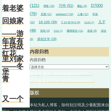
(121)
D7000
习作
(51)
着老婆
博客
(10)
翻缸
(9)
(76)
尼康
(11)
windows7
(10)
人像
(11)
环保
回娘家
18-105
(39)
儿子
(10)
Z 14-30 f4 S
(9)
S100
(7)
(48)
美凤
(9)
珊瑚莫丝
(11)
底床
(8)
涡虫
CO2
(7)
——游
年宵有
原创文学
(19)
(8)
王琼故
内容归档
红花
里刘家
内容归档
——冬
堡
塞班岛-霞光（好友旅游我发片^o^）
青
儿子会写字了^o^（D7000 50/1.8D）
版权
又一个
本站为私人博客，除特别注明及少量配图来自