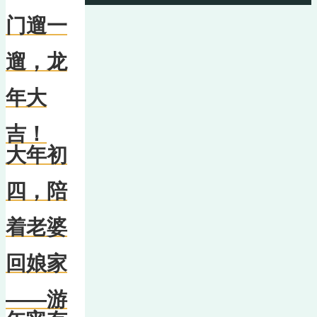
门遛一
遛，龙
年大
吉！
大年初
四，陪
着老婆
回娘家
——游