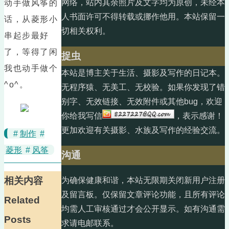
网络，站内其余照片及文字均为原创，未经本
动手做风筝的
人书面许可不得转载或挪作他用。本站保留一
话，从菱形小
切相关权利。
串起步最好
了，等得了闲
捉虫
我也动手做个
本站是博主关于生活、摄影及写作的日记本。
^o^。
无程序猿、无美工、无校验。如果你发现了错
别字、无效链接、无效附件或其他bug，欢迎
你给我写信
，表示感谢！
更加欢迎有关摄影、水族及写作的经验交流。
#
制作
#
菱形
#
风筝
沟通
相关内容
为确保健康和谐，本站无限期关闭新用户注册
及留言板。仅保留文章评论功能，且所有评论
Related
均需人工审核通过才会公开显示。如有沟通需
Posts
求请电邮联系。