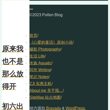
©2023 Pollen Blog
首页
/
《心爱的童话》原创小说
/
原来我
摄影 Photography
/
生活 Life
/
也不是
水族 Aquatic
/
写作 Writing
/
那么放
笔记 Notes
/
ZJI 实惠主机
/
得开
About me 关于我…
/
SiteMap 站点地图
/
初六出
动力源自
Bravada
&
WordPress
.