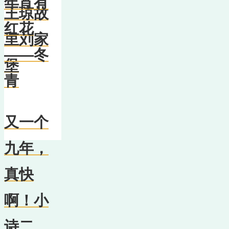
年宵有
王琼故
红花
里刘家
——冬
堡
青
又一个
九年，
真快
啊！小
诗二