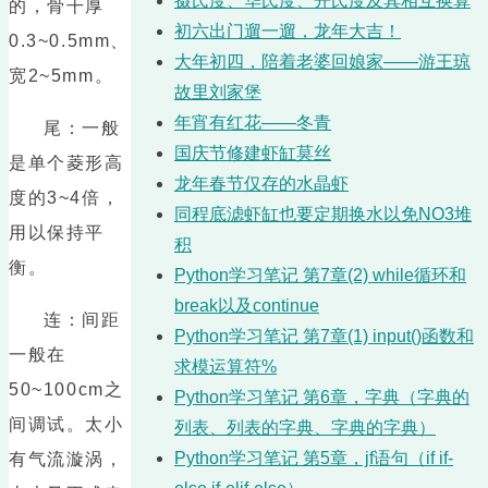
摄氏度、华氏度、开氏度及其相互换算
的，骨干厚
初六出门遛一遛，龙年大吉！
0.3~0.5mm、
大年初四，陪着老婆回娘家——游王琼
宽2~5mm。
故里刘家堡
年宵有红花——冬青
尾：一般
国庆节修建虾缸莫丝
是单个菱形高
龙年春节仅存的水晶虾
度的3~4倍，
同程底滤虾缸也要定期换水以免NO3堆
用以保持平
积
衡。
Python学习笔记 第7章(2) while循环和
break以及continue
连：间距
Python学习笔记 第7章(1) input()函数和
一般在
求模运算符%
50~100cm之
Python学习笔记 第6章，字典（字典的
间调试。太小
列表、列表的字典、字典的字典）
Python学习笔记 第5章，jf语句（if if-
有气流漩涡，