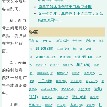
else if-elif-else）
太大又不成串
简单了解木质包装出口检疫处理
各自乱飞。
又一个九年，真快啊！小诗二首，纪念
结婚18周年。
粘：面与
骨之间用乳胶
标签
粘贴，乳胶涂
童话
(19)
尼康
(11)
PH
(10)
春节
(9)
涡虫
(8)
荷花
在主杆的背
18-105
(39)
盆栽
(14)
翻缸
(9)
90微
(7)
面。
WordPress
(16)
迎泽公园
(13)
(9)
环保
(10)
CO2
绘：表面
花卉
(29)
生活
(10)
水培
(8)
风光
(7)
S100
(7)
的绘制随意，
Z5
(11)
珊瑚莫丝
(11)
NO3
(10)
迷螯
(12)
桃花
(7)
颜料一般用广
儿子
(48)
(19)
樱花
(10)
幼儿园
(8)
低
Python
(7)
告色或纺织颜
摄影
开缸
(13)
碳
(10)
windows7
(10)
50/1.8D
(9)
料。
(121)
草缸
(64)
水草
(17)
博客
(10)
美凤
(9)
比例：
虾
写作
(19)
老婆
(20)
底床
(8)
抱卵
(7)
黄米
(7)