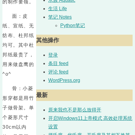
水族 Aquatic
的制作要领。
生活 Life
面：皮
笔记 Notes
Python笔记
纸、宣纸、无
纺布、杜邦纸
其他操作
均可。其中杜
邦纸最贵了，
登录
条目 feed
用来做盘鹰的
评论 feed
^o^
WordPress.org
骨：小菱
最新
形穿都是用竹
子做骨架。单
原来我也不是那么放得开
个菱形尺寸
开启Windows11上帝模式 高效处理系统
设置
30cm以内