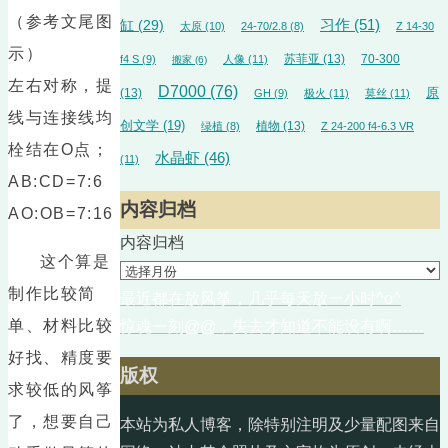
（参考文尾图
习作
(51)
缸
(29)
太原
(10)
24-70/2.8
(8)
Z 14-30
示）
苏菲亚
(13)
70-300
f4 S
(9)
人像
(11)
搬家
(6)
左右对称，提
D7000
(76)
(13)
原
GH
(9)
极火
(11)
莫丝
(11)
线与连接线均
创文学
(19)
植物
(13)
绿植
(8)
Z 24-200 f4-6.3 VR
栓结在O点；
水晶虾
(46)
(11)
AB:CD=7:6
内容归档
AO:OB=7:16
内容归档
这个算是
制作比较简
最近都在放风筝，几乎每天放一小时^o^
单、材料比较
惊魂一刻@@，失去才知道不能没有啊……
好找、精度要
版权
求较低的风筝
了，想要自己
本站为私人博客，除特别注明及少量配图来自