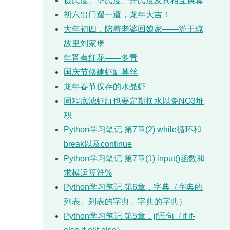
摄氏度、华氏度、开氏度及其相互换算
初六出门遛一遛，龙年大吉！
大年初四，陪着老婆回娘家——游王琼
故里刘家堡
年宵有红花——冬青
国庆节修建虾缸莫丝
龙年春节仅存的水晶虾
同程底滤虾缸也要定期换水以免NO3堆
积
Python学习笔记 第7章(2) while循环和
break以及continue
Python学习笔记 第7章(1) input()函数和
求模运算符%
Python学习笔记 第6章，字典（字典的
列表、列表的字典、字典的字典）
Python学习笔记 第5章，jf语句（if if-