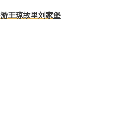
—游王琼故里刘家堡