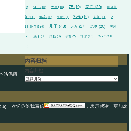
花卉
(29)
Z5
(19)
NO3
(10)
太原
(10)
珊瑚莫
(7)
写作
(19)
丝
(11)
低碳
(10)
90微
(9)
人像
(11)
Z
儿子
(48)
水草
(17)
老婆
(20)
14-30 f4 S
(9)
美凤
(9)
底床
(8)
绿植
(8)
博客
(10)
24-70/2.8
桃花
(7)
(8)
内容归档
内容归档
本站保留一
ug，欢迎你给我写信
，表示感谢！更加欢