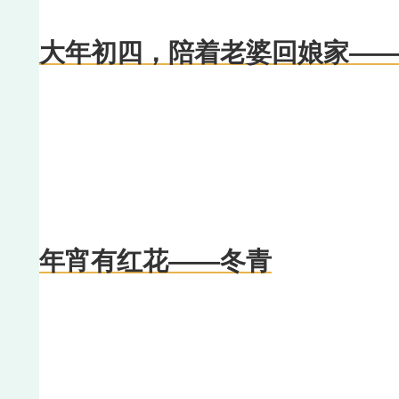
大年初四，陪着老婆回娘家—
年宵有红花——冬青