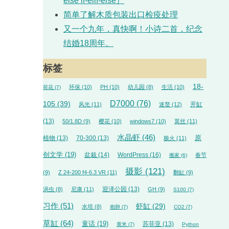
else if-elif-else）
简单了解木质包装出口检疫处理
又一个九年，真快啊！小诗二首，纪念
结婚18周年。
标签
18-
环保
(10)
PH
(10)
幼儿园
(8)
生活
(10)
荷花
(7)
D7000
(76)
105
(39)
开缸
风光
(11)
迷螯
(12)
(13)
50/1.8D
(9)
樱花
(10)
windows7
(10)
莫丝
(11)
水晶虾
(46)
植物
(13)
70-300
(13)
原
极火
(11)
创文学
(19)
盆栽
(14)
WordPress
(16)
春节
搬家
(6)
摄影
(121)
(9)
Z 24-200 f4-6.3 VR
(11)
翻缸
(9)
迎泽公园
(13)
涡虫
(8)
尼康
(11)
GH
(9)
S100
(7)
习作
(51)
虾缸
(29)
水培
(8)
抱卵
(7)
CO2
(7)
草缸
(64)
童话
(19)
苏菲亚
(13)
黄米
(7)
Python