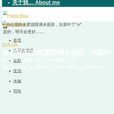
关于我… About me
Pollen Blog
是的，明天会更好……
首页
生活 Life
心爱的童话
办公室的水肥混陪滴水观音，出新叶了
2013-04-15(星期一)
2021-09-24(星期五)
摄影
首页
生活 Life
办公室的水肥混陪滴水观音，出新叶了^o^
生活
水族
写作