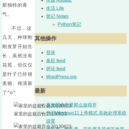
水族 Aquatic
那独特的香
生活 Life
气。
笔记 Notes
Python笔记
不过，这
几天，种球刚
其他操作
刚发芽开始生
登录
长，虽然没有
条目 feed
花苞，但仅仅
评论 feed
是叶子已经很
WordPress.org
美丽、很清新
最新
了^o^
原来我也不是那么放得开
开启Windows11上帝模式 高效处理系统
家里的盆栽百合20130623
设置