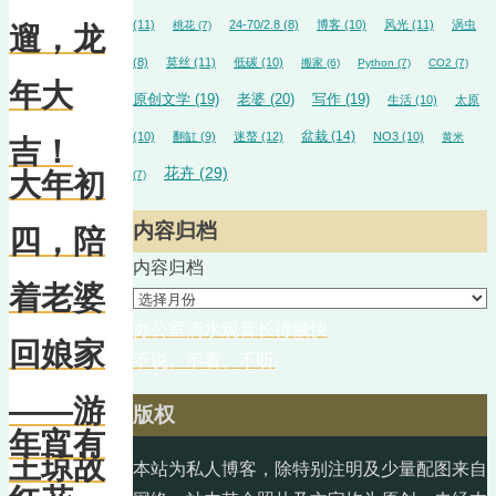
(11)
24-70/2.8
(8)
博客
(10)
风光
(11)
涡虫
桃花
(7)
遛，龙
(8)
莫丝
(11)
低碳
(10)
搬家
(6)
Python
(7)
CO2
(7)
年大
原创文学
(19)
老婆
(20)
写作
(19)
生活
(10)
太原
盆栽
(14)
(10)
翻缸
(9)
迷螯
(12)
NO3
(10)
黄米
吉！
花卉
(29)
大年初
(7)
内容归档
四，陪
内容归档
着老婆
办公室滴水观音长得贼快
回娘家
不说、不看、不听
——游
版权
年宵有
王琼故
本站为私人博客，除特别注明及少量配图来自