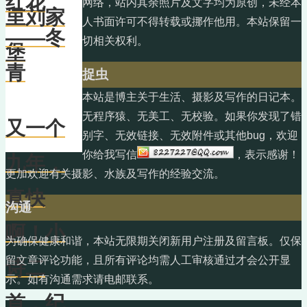
红花
网络，站内其余照片及文字均为原创，未经本
里刘家
人书面许可不得转载或挪作他用。本站保留一
——冬
切相关权利。
堡
青
捉虫
本站是博主关于生活、摄影及写作的日记本。
无程序猿、无美工、无校验。如果你发现了错
又一个
别字、无效链接、无效附件或其他bug，欢迎
你给我写信
，表示感谢！
九年，
更加欢迎有关摄影、水族及写作的经验交流。
真快
沟通
啊！小
为确保健康和谐，本站无限期关闭新用户注册及留言板。仅保
留文章评论功能，且所有评论均需人工审核通过才会公开显
诗二
示。如有沟通需求请电邮联系。
首，纪