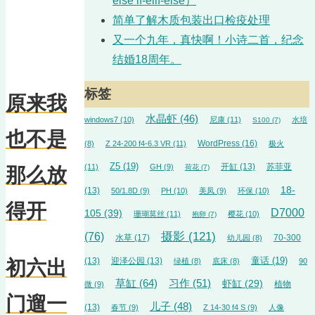
else if-elif-else）
简单了解木质包装出口检疫处理
又一个九年，真快啊！小诗二首，纪念
结婚18周年。
标签
原来我
水晶虾
(46)
windows7
(10)
尼康
(11)
水培
S100
(7)
也不是
WordPress
(16)
(8)
Z 24-200 f4-6.3 VR
(11)
极火
Z5
(19)
开缸
(13)
苏菲亚
(11)
GH
(9)
荷花
(7)
那么放
18-
(13)
50/1.8D
(9)
PH
(10)
美凤
(9)
环保
(10)
得开
D7000
105
(39)
珊瑚莫丝
(11)
樱花
(10)
抱卵
(7)
摄影
(121)
(76)
水草
(17)
70-300
幼儿园
(8)
(13)
迎泽公园
(13)
童话
(19)
绿植
(8)
底床
(8)
90
初六出
草缸
(64)
习作
(51)
虾缸
(29)
植物
微
(9)
门遛一
儿子
(48)
(13)
春节
(9)
Z 14-30 f4 S
(9)
人像