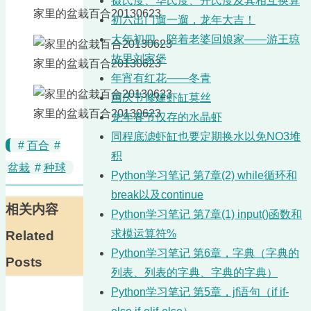
摄氏度、华氏度、开氏度及其相互换算
家里的盆栽百合20130623
初六出门遛一遛，龙年大吉！
大年初四，陪着老婆回娘家——游王琼
故里刘家堡
家里的盆栽百合20130623
年宵有红花——冬青
国庆节修建虾缸莫丝
家里的盆栽百合20130623
龙年春节仅存的水晶虾
同程底滤虾缸也要定期换水以免NO3堆
#
百合
#
积
盆栽
#
种球
Python学习笔记 第7章(2) while循环和
break以及continue
相关内容
Python学习笔记 第7章(1) input()函数和
求模运算符%
Related
Python学习笔记 第6章，字典（字典的
Posts
列表、列表的字典、字典的字典）
Python学习笔记 第5章，jf语句（if if-