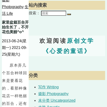
摄影
站内搜索
Photography
生
搜索：
活 Life
家里盆栽百合开
始生长了，不开
花也美丽^o^
欢迎阅读
原创文学
2013-06-24(星
期一)
2021-09-
《心爱的童话》
25(星期六)
原本弄几
个百合种球回
分类
来是要看花
写作 Writing
的，看那种像
摄影 Photography
花店一样艳丽
未分类 Uncategorized
的百合，还有