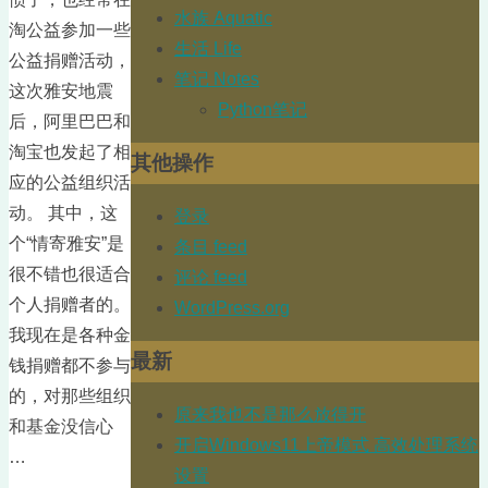
水族 Aquatic
淘公益参加一些
生活 Life
公益捐赠活动，
笔记 Notes
这次雅安地震
Python笔记
后，阿里巴巴和
淘宝也发起了相
其他操作
应的公益组织活
动。 其中，这
登录
个“情寄雅安”是
条目 feed
很不错也很适合
评论 feed
个人捐赠者的。
WordPress.org
我现在是各种金
最新
钱捐赠都不参与
的，对那些组织
原来我也不是那么放得开
和基金没信心
开启Windows11上帝模式 高效处理系统
…
设置