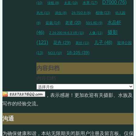
D7000
(76)
水草
(17)
(10)
绿植
(8)
太原
(10)
植物
(13)
风光
(11)
涡虫
(8)
24-70/2.8
(8)
幼儿园
水晶虾
盆栽
(14)
老婆
(20)
(8)
50/1.8D
(9)
摄影
(46)
Z 24-200 f4-6.3 VR
(11)
人像
(11)
(121)
儿子
(48)
花卉
(29)
迎泽公园
莫丝
(11)
18-105
(39)
(13)
NO3
(10)
内容归档
内容归档
，表示感谢！更加欢迎有关摄影、水族及
写作的经验交流。
沟通
为确保健康和谐，本站无限期关闭新用户注册及留言板。仅保