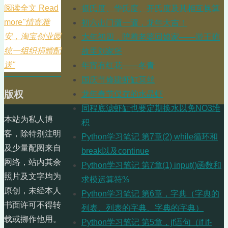
阅读全文 Read
摄氏度、华氏度、开氏度及其相互换算
more
"情寄雅
初六出门遛一遛，龙年大吉！
安，淘宝创业园
大年初四，陪着老婆回娘家——游王琼
统一组织捐赠配
故里刘家堡
送"
年宵有红花——冬青
国庆节修建虾缸莫丝
版权
龙年春节仅存的水晶虾
同程底滤虾缸也要定期换水以免NO3堆
本站为私人博
积
客，除特别注明
Python学习笔记 第7章(2) while循环和
及少量配图来自
break以及continue
网络，站内其余
Python学习笔记 第7章(1) input()函数和
照片及文字均为
求模运算符%
原创，未经本人
Python学习笔记 第6章，字典（字典的
书面许可不得转
列表、列表的字典、字典的字典）
载或挪作他用。
Python学习笔记 第5章，jf语句（if if-