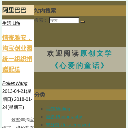
阿里巴巴
站内搜索
搜索：
生活 Life
情寄雅安，
淘宝创业园
欢迎阅读
原创文学
统一组织捐
《心爱的童话》
赠配送
PollenWang
2013-04-21(星
分类
期日)
2018-01-
24(星期三)
写作 Writing
摄影 Photography
这些年淘宝
未分类 Uncategorized
惯了，也经常在