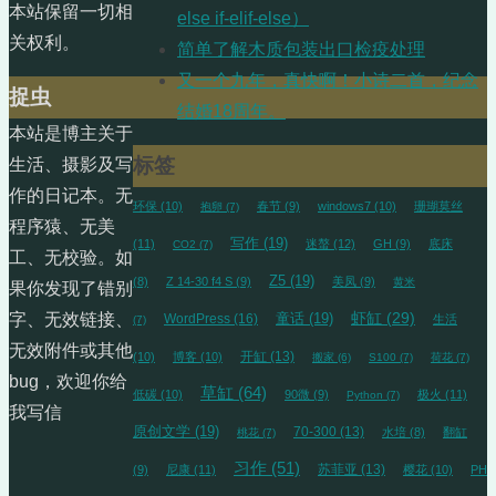
本站保留一切相
else if-elif-else）
关权利。
简单了解木质包装出口检疫处理
又一个九年，真快啊！小诗二首，纪念
捉虫
结婚18周年。
本站是博主关于
标签
生活、摄影及写
作的日记本。无
环保
(10)
春节
(9)
windows7
(10)
珊瑚莫丝
抱卵
(7)
程序猿、无美
写作
(19)
(11)
迷螯
(12)
GH
(9)
底床
CO2
(7)
工、无校验。如
Z5
(19)
(8)
Z 14-30 f4 S
(9)
美凤
(9)
黄米
果你发现了错别
虾缸
(29)
字、无效链接、
WordPress
(16)
童话
(19)
生活
(7)
无效附件或其他
开缸
(13)
(10)
博客
(10)
搬家
(6)
S100
(7)
荷花
(7)
bug，欢迎你给
草缸
(64)
低碳
(10)
90微
(9)
极火
(11)
Python
(7)
我写信
原创文学
(19)
70-300
(13)
水培
(8)
翻缸
桃花
(7)
习作
(51)
苏菲亚
(13)
(9)
尼康
(11)
樱花
(10)
PH