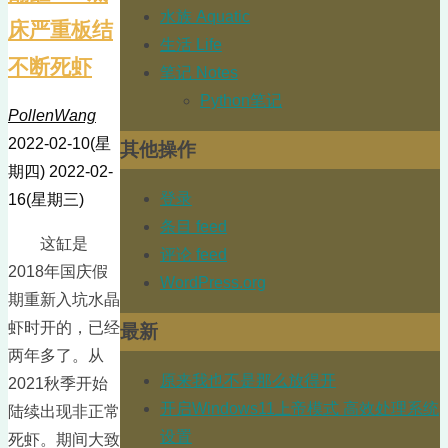
水族 Aquatic
床严重板结
生活 Life
不断死虾
笔记 Notes
Python笔记
PollenWang
2022-02-10(星
其他操作
期四)
2022-02-
登录
16(星期三)
条目 feed
这缸是
评论 feed
2018年国庆假
WordPress.org
期重新入坑水晶
虾时开的，已经
最新
两年多了。从
原来我也不是那么放得开
2021秋季开始
开启Windows11上帝模式 高效处理系统
陆续出现非正常
设置
死虾。期间大致