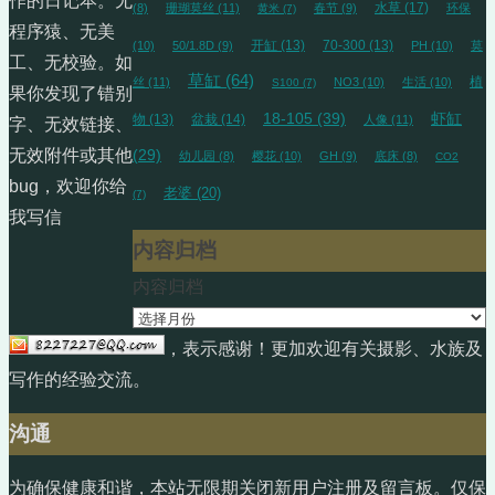
作的日记本。无
水草
(17)
(8)
珊瑚莫丝
(11)
春节
(9)
环保
黄米
(7)
程序猿、无美
开缸
(13)
70-300
(13)
(10)
50/1.8D
(9)
PH
(10)
莫
工、无校验。如
草缸
(64)
植
丝
(11)
NO3
(10)
生活
(10)
S100
(7)
果你发现了错别
18-105
(39)
虾缸
物
(13)
盆栽
(14)
人像
(11)
字、无效链接、
无效附件或其他
(29)
幼儿园
(8)
樱花
(10)
GH
(9)
底床
(8)
CO2
bug，欢迎你给
老婆
(20)
(7)
我写信
内容归档
内容归档
，表示感谢！更加欢迎有关摄影、水族及
写作的经验交流。
沟通
为确保健康和谐，本站无限期关闭新用户注册及留言板。仅保