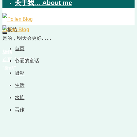
关于我… About me
Pollen Blog
是的，明天会更好……
首页
板结
首页
文章标签
心爱的童话
"板结"
摄影
生活
水族
写作