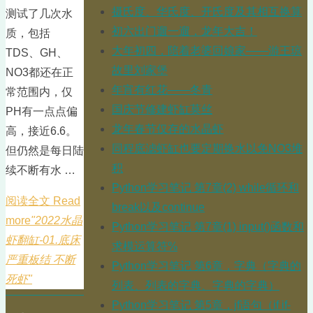
摄氏度、华氏度、开氏度及其相互换算
测试了几次水
初六出门遛一遛，龙年大吉！
质，包括
大年初四，陪着老婆回娘家——游王琼
TDS、GH、
故里刘家堡
NO3都还在正
年宵有红花——冬青
常范围内，仅
国庆节修建虾缸莫丝
PH有一点点偏
龙年春节仅存的水晶虾
高，接近6.6。
同程底滤虾缸也要定期换水以免NO3堆
但仍然是每日陆
积
续不断有水 …
Python学习笔记 第7章(2) while循环和
阅读全文 Read
break以及continue
more
"2022水晶
Python学习笔记 第7章(1) input()函数和
虾翻缸-01.底床
求模运算符%
严重板结 不断
Python学习笔记 第6章，字典（字典的
死虾"
列表、列表的字典、字典的字典）
Python学习笔记 第5章，jf语句（if if-