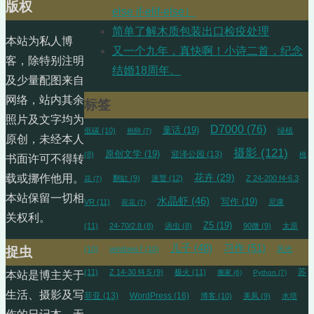
版权
else if-elif-else）
简单了解木质包装出口检疫处理
本站为私人博
又一个九年，真快啊！小诗二首，纪念
客，除特别注明
结婚18周年。
及少量配图来自
网络，站内其余
标签
照片及文字均为
D7000
(76)
童话
(19)
低碳
(10)
绿植
抱卵
(7)
原创，未经本人
摄影
(121)
原创文学
(19)
迎泽公园
(13)
(8)
桃
书面许可不得转
花卉
(29)
载或挪作他用。
翻缸
(9)
迷螯
(12)
Z 24-200 f4-6.3
花
(7)
本站保留一切相
水晶虾
(46)
写作
(19)
VR
(11)
尼康
荷花
(7)
关权利。
Z5
(19)
(11)
24-70/2.8
(8)
涡虫
(8)
90微
(9)
太原
儿子
(48)
习作
(51)
(10)
windows7
(10)
风光
捉虫
苏
(11)
Z 14-30 f4 S
(9)
极火
(11)
搬家
(6)
Python
(7)
本站是博主关于
生活、摄影及写
菲亚
(13)
WordPress
(16)
博客
(10)
美凤
(9)
水培