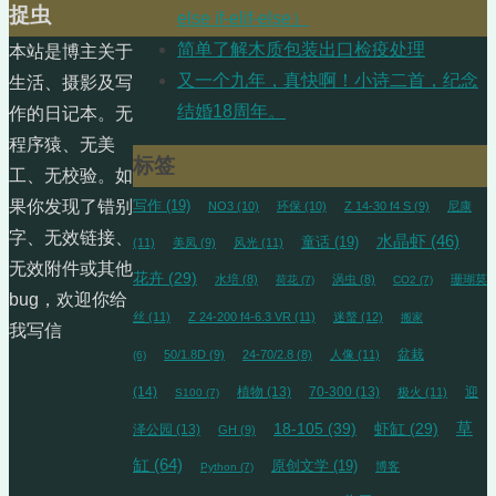
捉虫
else if-elif-else）
简单了解木质包装出口检疫处理
本站是博主关于
又一个九年，真快啊！小诗二首，纪念
生活、摄影及写
结婚18周年。
作的日记本。无
程序猿、无美
标签
工、无校验。如
果你发现了错别
写作
(19)
NO3
(10)
环保
(10)
Z 14-30 f4 S
(9)
尼康
字、无效链接、
水晶虾
(46)
童话
(19)
(11)
美凤
(9)
风光
(11)
无效附件或其他
花卉
(29)
水培
(8)
涡虫
(8)
珊瑚莫
荷花
(7)
CO2
(7)
bug，欢迎你给
丝
(11)
Z 24-200 f4-6.3 VR
(11)
迷螯
(12)
搬家
我写信
盆栽
50/1.8D
(9)
24-70/2.8
(8)
人像
(11)
(6)
(14)
植物
(13)
70-300
(13)
迎
极火
(11)
S100
(7)
草
18-105
(39)
虾缸
(29)
泽公园
(13)
GH
(9)
缸
(64)
原创文学
(19)
博客
Python
(7)