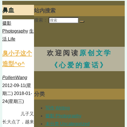
鼻血
站内搜索
搜索：
摄影
Photography
生
活 Life
欢迎阅读
原创文学
臭小子这个
造型^o^
《心爱的童话》
PollenWang
2012-09-11(星
分类
期二)
2018-01-
24(星期三)
写作 Writing
儿子又
摄影 Photography
长大点了，越来
未分类 Uncategorized