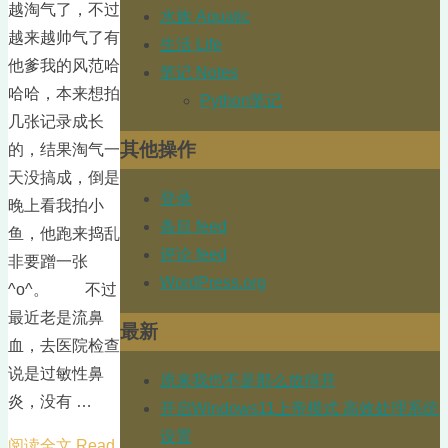
越淘气了，不过
水族 Aquatic
越来越帅气了有
生活 Life
他爹我的风范哈
笔记 Notes
哈哈，本来想拍
Python笔记
几张记录成长
其他操作
的，结果淘气一
天没搞成，倒是
登录
晚上看我拍小
条目 feed
鱼，他跑来捣乱
评论 feed
非要蹭一张
WordPress.org
^o^。 不过
最近老是流鼻
最新
血，去医院检查
说是过敏性鼻
原来我也不是那么放得开
炎，没有 …
开启Windows11上帝模式 高效处理系统
设置
阅读全文 Read