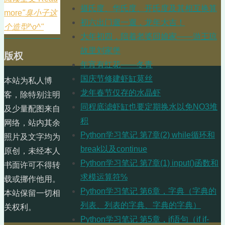
摄氏度、华氏度、开氏度及其相互换算
more
"臭小子这
初六出门遛一遛，龙年大吉！
个造型^o^"
大年初四，陪着老婆回娘家——游王琼
故里刘家堡
版权
年宵有红花——冬青
国庆节修建虾缸莫丝
本站为私人博
龙年春节仅存的水晶虾
客，除特别注明
同程底滤虾缸也要定期换水以免NO3堆
及少量配图来自
积
网络，站内其余
Python学习笔记 第7章(2) while循环和
照片及文字均为
break以及continue
原创，未经本人
Python学习笔记 第7章(1) input()函数和
书面许可不得转
求模运算符%
载或挪作他用。
Python学习笔记 第6章，字典（字典的
本站保留一切相
列表、列表的字典、字典的字典）
关权利。
Python学习笔记 第5章，jf语句（if if-