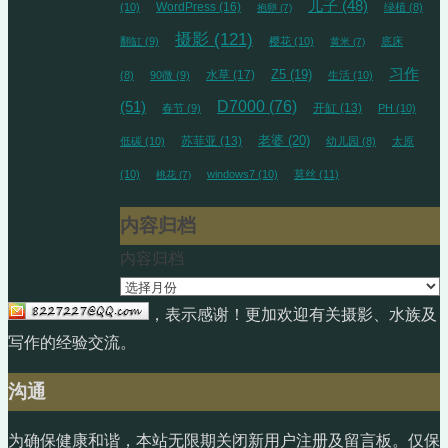
儿子
(48)
WordPress
(16)
(10)
绿植
(8)
抱卵
(7)
摄影
(121)
翻缸
(9)
樱花
(10)
底床
黄米
(7)
习作
水草
(17)
Z5
(19)
(8)
90微
(9)
生活
(10)
D7000
(76)
(51)
开缸
(13)
春节
(9)
PH
(10)
苏菲亚
(13)
老婆
(20)
低碳
(10)
幼儿园
(8)
太原
(10)
windows7
(10)
莫丝
(11)
桃花
(7)
内容归档
内容归档
，表示感谢！更加欢迎有关摄影、水族及
写作的经验交流。
沟通
为确保健康和谐，本站无限期关闭新用户注册及留言板。仅保