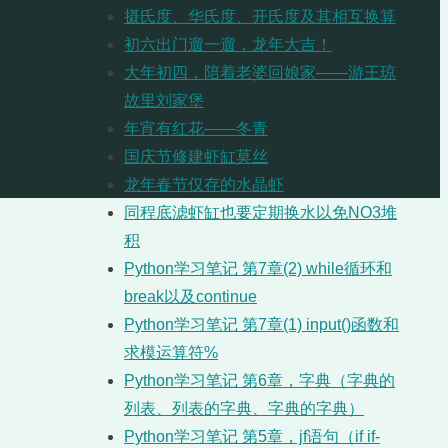
摄氏度、华氏度、开氏度及其相互换算
初六出门遛一遛，龙年大吉！
大年初四，陪着老婆回娘家——游王琼
故里刘家堡
年宵有红花——冬青
国庆节修建虾缸莫丝
龙年春节仅存的水晶虾
同程底滤虾缸也要定期换水以免NO3堆
积
Python学习笔记 第7章(2) while循环和
break以及continue
Python学习笔记 第7章(1) input()函数和
求模运算符%
Python学习笔记 第6章，字典（字典的
列表、列表的字典、字典的字典）
Python学习笔记 第5章，jf语句（if if-