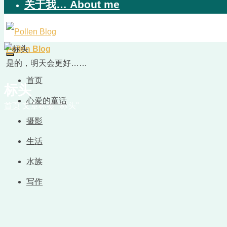
关于我… About me
Pollen Blog
是的，明天会更好……
首页
标头
心爱的童话
首页
文章标签 "标头"
摄影
生活
水族
写作