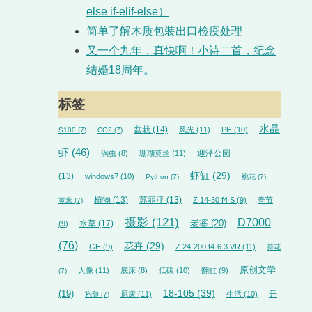
else if-elif-else）
简单了解木质包装出口检疫处理
又一个九年，真快啊！小诗二首，纪念
结婚18周年。
标签
水晶
盆栽
(14)
风光
(11)
PH
(10)
S100
(7)
CO2
(7)
虾
(46)
迎泽公园
涡虫
(8)
珊瑚莫丝
(11)
虾缸
(29)
(13)
windows7
(10)
Python
(7)
桃花
(7)
植物
(13)
苏菲亚
(13)
Z 14-30 f4 S
(9)
春节
黄米
(7)
摄影
(121)
D7000
水草
(17)
老婆
(20)
(9)
(76)
花卉
(29)
GH
(9)
Z 24-200 f4-6.3 VR
(11)
荷花
原创文学
人像
(11)
底床
(8)
低碳
(10)
翻缸
(9)
(7)
18-105
(39)
(19)
开
尼康
(11)
生活
(10)
抱卵
(7)