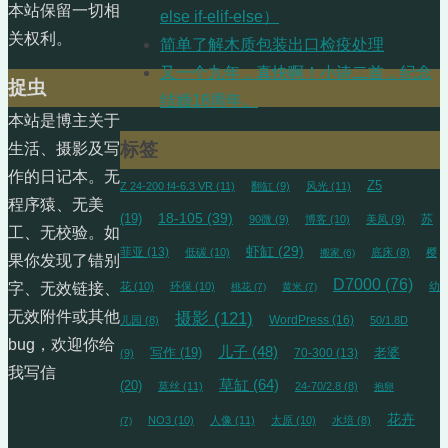
本站保留一切相
else if-elif-else）
关权利。
简单了解木质包装出口检疫处理
又一个九年，真快啊！小诗二首，纪念
捉虫
结婚18周年。
本站是博主关于
标签
生活、摄影及写
作的日记本。无
Z5
Z 24-200 f4-6.3 VR
(11)
翻缸
(9)
风光
(11)
程序猿、无美
18-105
(39)
(19)
苏
90微
(9)
博客
(10)
美凤
(9)
工、无校验。如
虾缸
(29)
菲亚
(13)
低碳
(10)
底床
(8)
樱
搬家
(6)
果你发现了错别
D7000
(76)
花
(10)
环保
(10)
幼
字、无效链接、
桃花
(7)
黄米
(7)
无效附件或其他
摄影
(121)
WordPress
(16)
儿园
(8)
50/1.8D
bug，欢迎你给
儿子
(48)
写作
(19)
70-300
(13)
老婆
(9)
我写信
草缸
(64)
(20)
莫丝
(11)
24-70/2.8
(8)
抱卵
花卉
NO3
(10)
人像
(11)
太原
(10)
水培
(8)
(7)