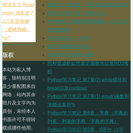
阅读全文 Read
摄氏度、华氏度、开氏度及其相互换算
more
"朋友送了
初六出门遛一遛，龙年大吉！
2只彩蛋角螺
大年初四，陪着老婆回娘家——游王琼
（蜜蜂角螺）
故里刘家堡
^o^"
年宵有红花——冬青
国庆节修建虾缸莫丝
版权
龙年春节仅存的水晶虾
同程底滤虾缸也要定期换水以免NO3堆
本站为私人博
积
客，除特别注明
Python学习笔记 第7章(2) while循环和
及少量配图来自
break以及continue
网络，站内其余
Python学习笔记 第7章(1) input()函数和
照片及文字均为
求模运算符%
原创，未经本人
Python学习笔记 第6章，字典（字典的
书面许可不得转
列表、列表的字典、字典的字典）
载或挪作他用。
Python学习笔记 第5章，jf语句（if if-