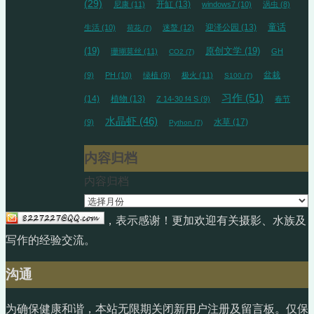
(29)
开缸
(13)
尼康
(11)
windows7
(10)
涡虫
(8)
迎泽公园
(13)
童话
生活
(10)
迷螯
(12)
荷花
(7)
(19)
原创文学
(19)
珊瑚莫丝
(11)
GH
CO2
(7)
盆栽
(9)
PH
(10)
绿植
(8)
极火
(11)
S100
(7)
习作
(51)
(14)
植物
(13)
Z 14-30 f4 S
(9)
春节
水晶虾
(46)
水草
(17)
(9)
Python
(7)
内容归档
内容归档
，表示感谢！更加欢迎有关摄影、水族及
写作的经验交流。
沟通
为确保健康和谐，本站无限期关闭新用户注册及留言板。仅保