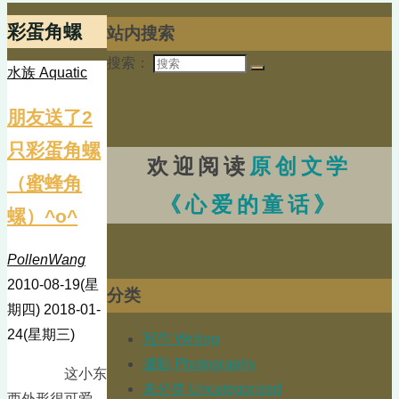
彩蛋角螺
站内搜索
搜索：
水族 Aquatic
朋友送了2
只彩蛋角螺
欢迎阅读
原创文学
（蜜蜂角
《心爱的童话》
螺）^o^
PollenWang
2010-08-19(星
分类
期四)
2018-01-
24(星期三)
写作 Writing
摄影 Photography
这小东
未分类 Uncategorized
西外形很可爱，