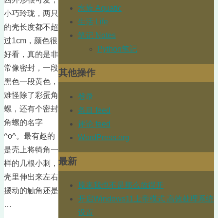
水族 Aquatic
小巧玲珑，两只
生活 Life
的壳长度都不超
笔记 Notes
过1cm，颜色很
Python笔记
好看，真的是非
常像密封，一段
其他操作
黑色一段黄色，
难怪除了彩蛋角
登录
螺，还有个密封
条目 feed
角螺的名字
评论 feed
^o^。最有趣的
WordPress.org
是壳上将犄角一
最新
样的几根小刺，
壳里伸出来左右
原来我也不是那么放得开
摆动的触角还是
开启Windows11上帝模式 高效处理系统
…
设置