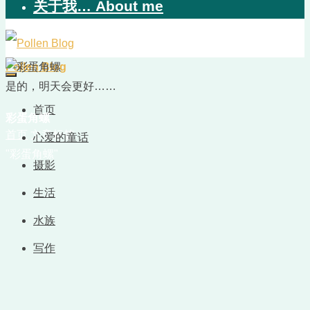
关于我… About me
Pollen Blog
是的，明天会更好……
首页
彩蛋角螺
首页
文章标签
心爱的童话
"彩蛋角螺"
摄影
生活
水族
写作