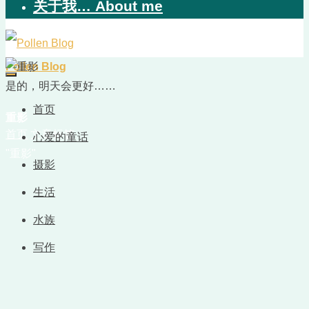
关于我… About me
Pollen Blog
是的，明天会更好……
首页
重影
首页
文章标签
心爱的童话
"重影"
摄影
生活
水族
写作