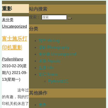
重影
站内搜索
搜索：
未分类
Uncategorized
分类
富士施乐打
写作 Writing
印机重影
摄影 Photography
未分类 Uncategorized
PollenWang
水族 Aquatic
2010-02-20(星
生活 Life
期六)
2021-09-
笔记 Notes
13(星期一)
Python笔记
这年过
其他操作
的有趣，我的打
印机关机休息了
登录