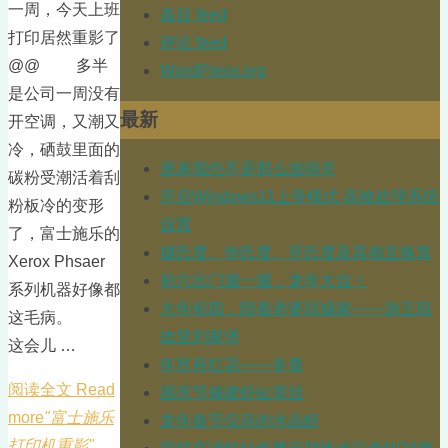
一周，今天上班
条目 feed
打印居然重影了
评论 feed
@@ 多半
WordPress.org
是公司一周没有
最新
开空调，又潮又
冷，硒鼓里面的
原来我也不是那么放得开
碳粉受潮活着刮
开启Windows11上帝模式 高效处理系统
粉板冷的变形
设置
了，富士施乐的
摄氏度、华氏度、开氏度及其相互换算
Xerox Phsaer
初六出门遛一遛，龙年大吉！
系列机器好像都
大年初四，陪着老婆回娘家——游王琼
这毛病。
故里刘家堡
这会儿 …
年宵有红花——冬青
阅读全文 Read
国庆节修建虾缸莫丝
more
"富士施乐
龙年春节仅存的水晶虾
打印机重影"