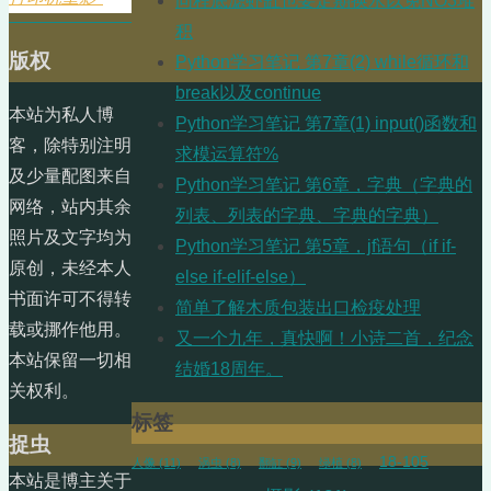
同程底滤虾缸也要定期换水以免NO3堆
积
版权
Python学习笔记 第7章(2) while循环和
break以及continue
本站为私人博
Python学习笔记 第7章(1) input()函数和
客，除特别注明
求模运算符%
及少量配图来自
Python学习笔记 第6章，字典（字典的
网络，站内其余
列表、列表的字典、字典的字典）
照片及文字均为
Python学习笔记 第5章，jf语句（if if-
原创，未经本人
else if-elif-else）
书面许可不得转
简单了解木质包装出口检疫处理
载或挪作他用。
又一个九年，真快啊！小诗二首，纪念
本站保留一切相
结婚18周年。
关权利。
标签
捉虫
18-105
人像
(11)
涡虫
(8)
翻缸
(9)
绿植
(8)
本站是博主关于