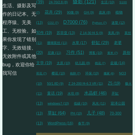
摄影
(121)
(39)
24-70/2.8
(8)
生活
(10)
S100
生活、摄影及写
花卉
(29)
植物
90微
(9)
GH
(9)
底床
(8)
(7)
作的日记本。无
D7000
(76)
程序猿、无美
(13)
迷螯
(12)
CO2
(7)
Python
(7)
工、无校验。如
写作
(19)
苏菲亚
(13)
Z 14-30 f4 S
(9)
美凤
(9)
莫丝
果你发现了错别
虾缸
(29)
水草
(17)
老婆
(11)
珊瑚莫丝
(11)
字、无效链接、
习作
(51)
(20)
原创
尼康
(11)
博客
(10)
黄米
(7)
无效附件或其他
文学
(19)
盆栽
(14)
太原
(10)
幼儿园
(8)
桃花
(7)
bug，欢迎你给
我写信
樱花
(10)
环保
(10)
NO3
荷花
(7)
抱卵
(7)
搬家
(6)
Z5
(19)
(10)
50/1.8D
(9)
Z 24-200 f4-6.3 VR
(11)
极火
水晶虾
(46)
童话
(19)
开缸
(11)
水培
(8)
(13)
迎泽公园
windows7
(10)
低碳
(10)
风光
(11)
草缸
(64)
儿子
(48)
(13)
70-300
PH
(10)
(13)
WordPress
(16)
春节
(9)