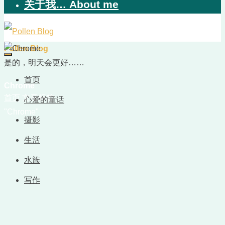
关于我… About me
Pollen Blog
是的，明天会更好……
首页
Chrome
首页
文章标签
心爱的童话
"Chrome"
摄影
生活
水族
写作