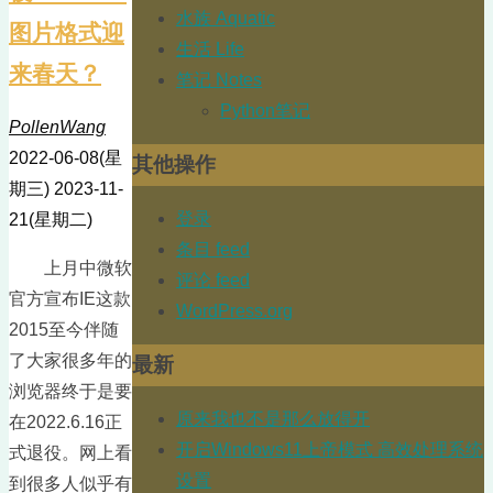
水族 Aquatic
图片格式迎
生活 Life
来春天？
笔记 Notes
Python笔记
PollenWang
2022-06-08(星
其他操作
期三)
2023-11-
登录
21(星期二)
条目 feed
上月中微软
评论 feed
官方宣布IE这款
WordPress.org
2015至今伴随
了大家很多年的
最新
浏览器终于是要
原来我也不是那么放得开
在2022.6.16正
开启Windows11上帝模式 高效处理系统
式退役。网上看
设置
到很多人似乎有