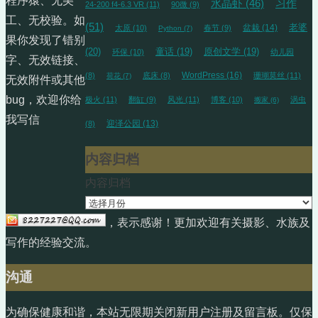
程序猿、无美
水晶虾
(46)
习作
24-200 f4-6.3 VR
(11)
90微
(9)
工、无校验。如
(51)
盆栽
(14)
老婆
太原
(10)
春节
(9)
Python
(7)
果你发现了错别
(20)
童话
(19)
原创文学
(19)
环保
(10)
幼儿园
字、无效链接、
WordPress
(16)
(8)
底床
(8)
珊瑚莫丝
(11)
荷花
(7)
无效附件或其他
bug，欢迎你给
极火
(11)
翻缸
(9)
风光
(11)
博客
(10)
涡虫
搬家
(6)
我写信
迎泽公园
(13)
(8)
内容归档
内容归档
，表示感谢！更加欢迎有关摄影、水族及
写作的经验交流。
沟通
为确保健康和谐，本站无限期关闭新用户注册及留言板。仅保