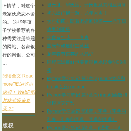
摄氏度、华氏度、开氏度及其相互换算
IE情节，对这个
初六出门遛一遛，龙年大吉！
老家伙恋恋不舍
大年初四，陪着老婆回娘家——游王琼
的。 这些年孩
故里刘家堡
子学校推荐的各
年宵有红花——冬青
种需要注册答题
国庆节修建虾缸莫丝
的网站、各家银
龙年春节仅存的水晶虾
行的网银、公司
同程底滤虾缸也要定期换水以免NO3堆
…
积
阅读全文 Read
Python学习笔记 第7章(2) while循环和
more
"IE浏览器
break以及continue
退役！ WebP图
Python学习笔记 第7章(1) input()函数和
片格式迎来春
求模运算符%
天？"
Python学习笔记 第6章，字典（字典的
列表、列表的字典、字典的字典）
版权
Python学习笔记 第5章，jf语句（if if-