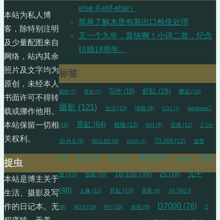
else if-elif-else）
本站为私人博
简单了解木质包装出口检疫处理
客，除特别注明
又一个九年，真快啊！小诗二首，纪念
及少量配图来自
结婚18周年。
网络，站内其余
照片及文字均为
标签
原创，未经本人
虾缸
(29)
写作
(19)
樱花
(10)
抱卵
(7)
黄米
(7)
书面许可不得转
摄影
(121)
生活
(10)
绿植
(8)
windows7
CO2
(7)
载或挪作他用。
草缸
(64)
本站保留一切相
植物
(13)
(10)
GH
(9)
尼康
(11)
Z 14-
关权利。
70-300
(13)
30 f4 S
(9)
50/1.8D
(9)
迷螯
S100
(7)
花卉
(29)
水草
(17)
苏菲
(12)
莫丝
(11)
桃花
(7)
捉虫
18-105
(39)
儿子
亚
(13)
Z5
(19)
低碳
(10)
本站是博主关于
(48)
开缸
(13)
人像
(11)
美凤
(9)
24-70/2.8
生活、摄影及写
D7000
(76)
作的日记本。无
(8)
NO3
(10)
PH
(10)
水培
(8)
Z