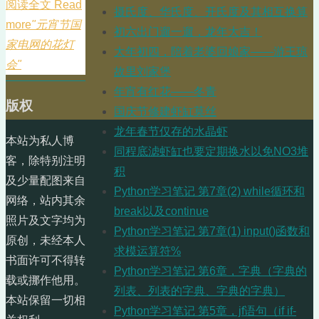
阅读全文 Read
摄氏度、华氏度、开氏度及其相互换算
more
"元宵节国
初六出门遛一遛，龙年大吉！
家电网的花灯
大年初四，陪着老婆回娘家——游王琼
会"
故里刘家堡
年宵有红花——冬青
版权
国庆节修建虾缸莫丝
龙年春节仅存的水晶虾
本站为私人博
同程底滤虾缸也要定期换水以免NO3堆
客，除特别注明
积
及少量配图来自
Python学习笔记 第7章(2) while循环和
网络，站内其余
break以及continue
照片及文字均为
Python学习笔记 第7章(1) input()函数和
原创，未经本人
求模运算符%
书面许可不得转
Python学习笔记 第6章，字典（字典的
载或挪作他用。
列表、列表的字典、字典的字典）
本站保留一切相
Python学习笔记 第5章，jf语句（if if-