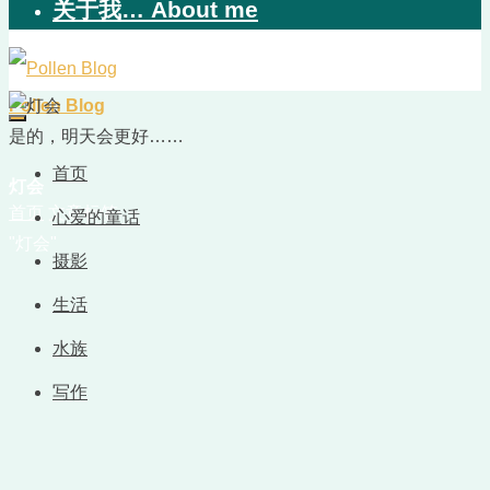
关于我… About me
Pollen Blog
是的，明天会更好……
首页
灯会
首页
文章标签
心爱的童话
"灯会"
摄影
生活
水族
写作