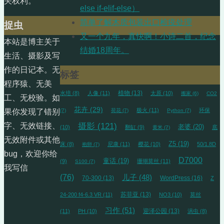
关权利。
else if-elif-else）
简单了解木质包装出口检疫处理
捉虫
又一个九年，真快啊！小诗二首，纪念
本站是博主关于
结婚18周年。
生活、摄影及写
作的日记本。无
标签
程序猿、无美
植物
(13)
水培
(8)
人像
(11)
太原
(10)
搬家
(6)
CO2
工、无校验。如
花卉
(29)
极火
(11)
环保
(7)
荷花
(7)
Python
(7)
果你发现了错别
摄影
(121)
字、无效链接、
老婆
(20)
(10)
翻缸
(9)
底
黄米
(7)
无效附件或其他
Z5
(19)
床
(8)
尼康
(11)
樱花
(10)
50/1.8D
抱卵
(7)
bug，欢迎你给
D7000
童话
(19)
(9)
珊瑚莫丝
(11)
S100
(7)
我写信
(76)
儿子
(48)
70-300
(13)
WordPress
(16)
Z
苏菲亚
(13)
24-200 f4-6.3 VR
(11)
NO3
(10)
莫丝
习作
(51)
迎泽公园
(13)
(11)
PH
(10)
涡虫
(8)