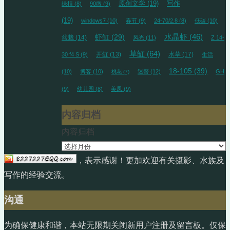
原创文学
(19)
写作
绿植
(8)
90微
(9)
(19)
windows7
(10)
春节
(9)
24-70/2.8
(8)
低碳
(10)
水晶虾
(46)
虾缸
(29)
盆栽
(14)
风光
(11)
Z 14-
草缸
(64)
开缸
(13)
水草
(17)
30 f4 S
(9)
生活
18-105
(39)
(10)
博客
(10)
迷螯
(12)
GH
桃花
(7)
(9)
幼儿园
(8)
美凤
(9)
内容归档
内容归档
，表示感谢！更加欢迎有关摄影、水族及
写作的经验交流。
沟通
为确保健康和谐，本站无限期关闭新用户注册及留言板。仅保