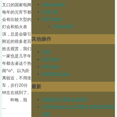
水族 Aquatic
叉口的国家电网
生活 Life
每年的元宵节都
笔记 Notes
会有比较大型的
Python笔记
灯会和焰火表
演，总是会吸引
其他操作
附近的很多老百
姓去观赏，我们
登录
一家也是几乎年
条目 feed
年都去凑这个热
评论 feed
闹^o^。以为距
WordPress.org
离较近，不用坐
车，步行20分
最新
钟左右就到了。
原来我也不是那么放得开
昨晚，我
开启Windows11上帝模式 高效处理系统
…
设置