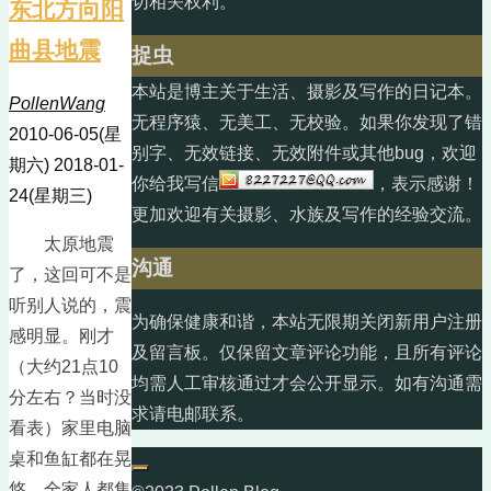
切相关权利。
东北方向阳
曲县地震
捉虫
本站是博主关于生活、摄影及写作的日记本。
PollenWang
无程序猿、无美工、无校验。如果你发现了错
2010-06-05(星
别字、无效链接、无效附件或其他bug，欢迎
期六)
2018-01-
你给我写信
，表示感谢！
24(星期三)
更加欢迎有关摄影、水族及写作的经验交流。
太原地震
沟通
了，这回可不是
听别人说的，震
为确保健康和谐，本站无限期关闭新用户注册
感明显。刚才
及留言板。仅保留文章评论功能，且所有评论
（大约21点10
均需人工审核通过才会公开显示。如有沟通需
分左右？当时没
求请电邮联系。
看表）家里电脑
桌和鱼缸都在晃
悠，全家人都集