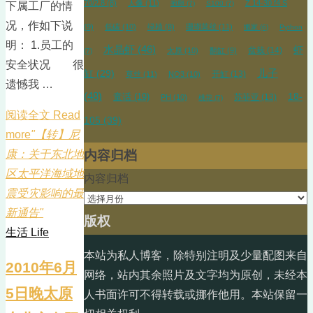
70/2.8
(8)
人像
(11)
Z 14-30 f4 S
抱卵
(7)
S100
(7)
下属工厂的情
况，作如下说
(9)
低碳
(10)
绿植
(8)
珊瑚莫丝
(11)
搬家
(6)
Python
明： 1.员工的
水晶虾
(46)
虾
盆栽
(14)
太原
(10)
翻缸
(9)
(7)
安全状况 很
儿子
缸
(29)
开缸
(13)
莫丝
(11)
NO3
(10)
遗憾我 …
(48)
18-
童话
(19)
苏菲亚
(13)
PH
(10)
桃花
(7)
阅读全文 Read
105
(39)
more
"【转】尼
内容归档
康：关于东北地
区太平洋海域地
内容归档
震受灾影响的最
新通告"
版权
生活 Life
本站为私人博客，除特别注明及少量配图来自
2010年6月
网络，站内其余照片及文字均为原创，未经本
5日晚太原
人书面许可不得转载或挪作他用。本站保留一