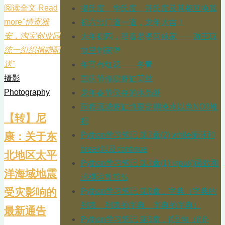
阅读全文 Read
摄氏度、华氏度、开氏度及其相互换算
more
"情寄雅
初六出门遛一遛，龙年大吉！
安，淘宝创业园
大年初四，陪着老婆回娘家——游王琼
统一组织捐赠配
故里刘家堡
送"
年宵有红花——冬青
摄影
国庆节修建虾缸莫丝
Photography
龙年春节仅存的水晶虾
同程底滤虾缸也要定期换水以免NO3堆
【转】尼
积
康：关于东
Python学习笔记 第7章(2) while循环和
break以及continue
北地区太平
Python学习笔记 第7章(1) input()函数和
洋海域地震
求模运算符%
受灾影响的
Python学习笔记 第6章，字典（字典的
列表、列表的字典、字典的字典）
最新通告
Python学习笔记 第5章，jf语句（if if-