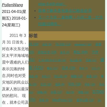
else if-elif-else）
PollenWang
简单了解木质包装出口检疫处理
2011-04-01(星
又一个九年，真快啊！小诗二首，纪念
期五)
2018-01-
结婚18周年。
24(星期三)
标签
2011 年 3
月 31 日首先，
Z5
(19)
70-300
(13)
老婆
水培
(8)
windows7
(10)
对在本次东北地
草缸
(64)
习作
(20)
原创文学
(19)
春节
(9)
区太平洋海域地
摄
(51)
Z 24-200 f4-6.3 VR
(11)
幼儿园
(8)
尼康
(11)
震中遇难的人们
影
(121)
花卉
(29)
极火
(11)
表示沉痛的悼
黄米
(7)
CO2
(7)
念,同时也对受
植物
(13)
涡虫
(8)
50/1.8D
(9)
迷螯
(12)
樱
荷花
(7)
灾地区的民众以
写作
(19)
花
(10)
生活
(10)
底床
(8)
环保
(10)
风光
及家人致以最深
D7000
水草
(17)
(11)
90微
(9)
GH
(9)
博客
(10)
切的慰问。 现
(76)
WordPress
(16)
迎泽公园
(13)
美凤
(9)
24-
在，就本公司及