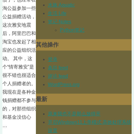
水族 Aquatic
淘公益参加一些
生活 Life
公益捐赠活动，
笔记 Notes
这次雅安地震
Python笔记
后，阿里巴巴和
淘宝也发起了相
其他操作
应的公益组织活
动。 其中，这
登录
个“情寄雅安”是
条目 feed
很不错也很适合
评论 feed
个人捐赠者的。
WordPress.org
我现在是各种金
最新
钱捐赠都不参与
的，对那些组织
原来我也不是那么放得开
和基金没信心
开启Windows11上帝模式 高效处理系统
…
设置