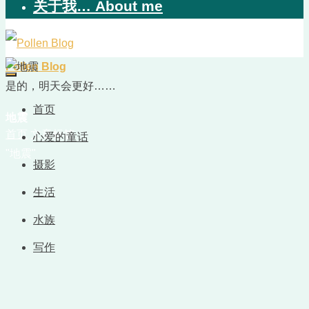
关于我… About me
Pollen Blog
是的，明天会更好……
首页
地震
首页
文章标签
心爱的童话
"地震"
摄影
生活
水族
写作