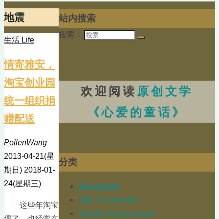
地震
站内搜索
搜索：
生活 Life
情寄雅安，
淘宝创业园
欢迎阅读
原创文学
统一组织捐
《心爱的童话》
赠配送
PollenWang
2013-04-21(星
分类
期日)
2018-01-
24(星期三)
写作 Writing
摄影 Photography
这些年淘宝
未分类 Uncategorized
惯了，也经常在