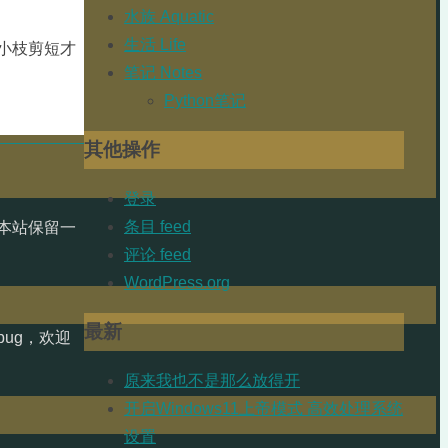
水族 Aquatic
生活 Life
小枝剪短才
笔记 Notes
Python笔记
其他操作
登录
条目 feed
本站保留一
评论 feed
WordPress.org
最新
ug，欢迎
原来我也不是那么放得开
开启Windows11上帝模式 高效处理系统
设置