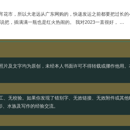
宵花市，所以大老远从广东网购的，快递发运之前都要把过长的
把，插满满一瓶也是红火热闹的。 我对2023一直很好， …
照片及文字均为原创，未经本人书面许可不得转载或挪作他用。
工、无校验。如果你发现了错别字、无效链接、无效附件或其他b
影、水族及写作的经验交流。