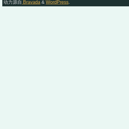
动力源自
Bravada
&
WordPress
.