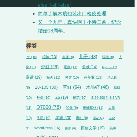
else if-elif-else）
简单了解木质包装出口检疫处理
又一个九年，真快啊！小诗二首，纪念
结婚18周年。
标签
儿子
(48)
植物
(13)
PH
(10)
底床
(8)
绿植
(8)
人
虾缸
(29)
盆栽
(14)
像
(11)
尼康
(11)
Python
(7)
童话
(19)
苏菲亚
(13)
极火
(11)
博客
(10)
幼儿园
草缸
(64)
18-105
(39)
水晶虾
(46)
(8)
低碳
Z5
(19)
(10)
环保
(10)
樱花
(10)
Z 24-200 f4-6.3 VR
D7000
(76)
(11)
90微
(9)
珊瑚莫丝
(11)
太原
老婆
(20)
(10)
生活
(10)
翻缸
(9)
荷花
(7)
CO2
WordPress
(16)
原创文学
(19)
美凤
(7)
搬家
(6)