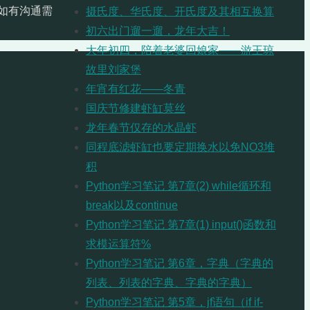
如有沟通需
摄氏度、华氏度、开氏度及其相互换算
初六出门遛一遛，龙年大吉！
大年初四，陪着老婆回娘家——游王琼
故里刘家堡
年宵有红花——冬青
国庆节修建虾缸莫丝
龙年春节仅存的水晶虾
同程底滤虾缸也要定期换水以免NO3堆
积
Python学习笔记 第7章(2) while循环和
break以及continue
Python学习笔记 第7章(1) input()函数和
求模运算符%
Python学习笔记 第6章，字典（字典的
列表、列表的字典、字典的字典）
Python学习笔记 第5章，jf语句（if if-