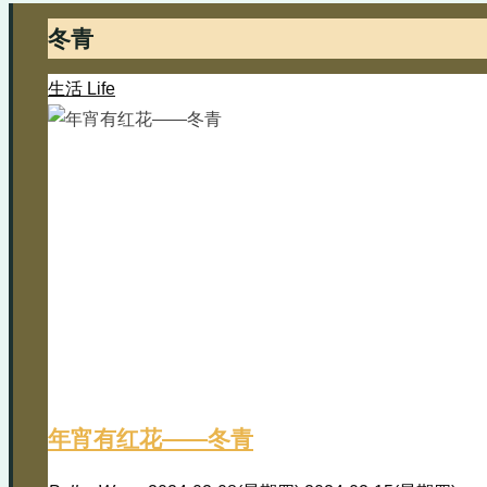
冬青
生活 Life
年宵有红花——冬青