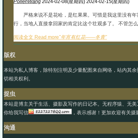
PollenWang
2024-02-08(星期四)
2024-02-15(星期四)
严格来说不是花哈，是红果果。可惜是我这里没有年
行，当地人直接拿回家的肯定比这个壮观多了。 不管怎么说
阅读全文 Read more
"年宵有红花——冬青"
版权
本站为私人博客，除特别注明及少量配图来自网络，站内其余
切相关权利。
捉虫
本站是博主关于生活、摄影及写作的日记本。无程序猿、无美
你给我写信
，表示感谢！更加欢迎有关摄
沟通