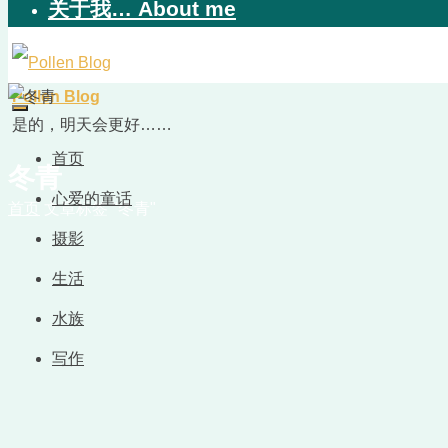
关于我… About me
Pollen Blog
是的，明天会更好……
首页
冬青
心爱的童话
首页
文章标签 "冬青"
摄影
生活
水族
写作