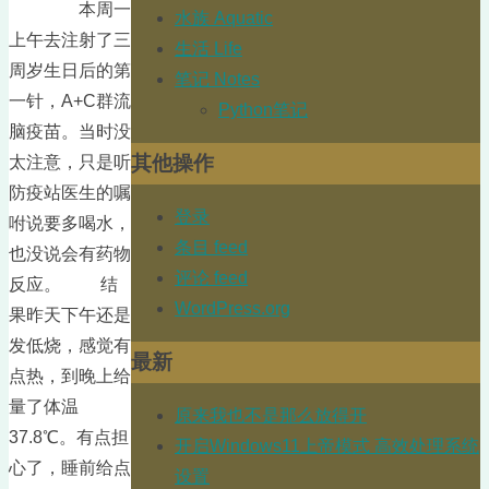
本周一
水族 Aquatic
上午去注射了三
生活 Life
周岁生日后的第
笔记 Notes
一针，A+C群流
Python笔记
脑疫苗。当时没
其他操作
太注意，只是听
防疫站医生的嘱
登录
咐说要多喝水，
条目 feed
也没说会有药物
评论 feed
反应。 结
WordPress.org
果昨天下午还是
发低烧，感觉有
最新
点热，到晚上给
量了体温
原来我也不是那么放得开
37.8℃。有点担
开启Windows11上帝模式 高效处理系统
心了，睡前给点
设置