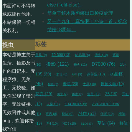
else if-elif-else）
书面许可不得转
简单了解木质包装出口检疫处理
载或挪作他用。
又一个九年，真快啊！小诗二首，纪念
本站保留一切相
结婚18周年。
关权利。
标签
捉虫
本站是博主关于
70-300
(13)
美凤
(9)
幼儿园
(8)
博客
(10)
环保
生活、摄影及写
摄影
(121)
D7000
(76)
18-
(10)
极火
(11)
作的日记本。无
105
(39)
水晶虾
苏菲亚
(13)
水培
(8)
GH
(9)
程序猿、无美
(46)
老婆
(20)
原创文学
(19)
太原
(10)
抱卵
(7)
工、无校验。如
花卉
(29)
Z5
(19)
开缸
迷螯
(12)
黄米
(7)
搬家
(6)
果你发现了错别
字、无效链接、
(13)
人像
(11)
Z 14-30 f4 S
(9)
Z 24-200 f4-6.3 VR
无效附件或其他
习作
(51)
植物
(11)
底床
(8)
翻缸
(9)
低碳
(10)
bug，欢迎你给
草缸
(64)
虾缸
(13)
PH
(10)
NO3
(10)
S100
(7)
我写信