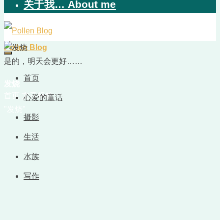
关于我… About me
Pollen Blog
是的，明天会更好……
首页
发烧
首页
文章标签
心爱的童话
"发烧"
摄影
生活
水族
写作