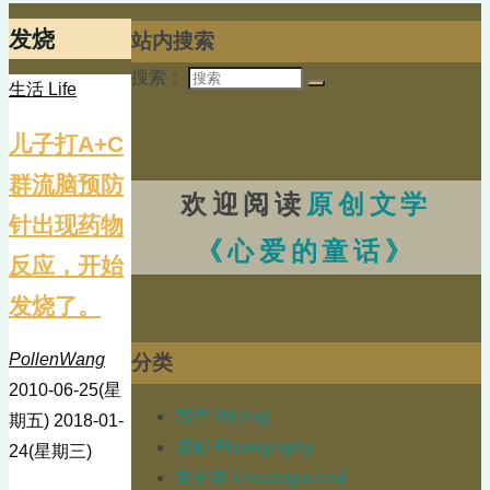
发烧
站内搜索
搜索：
生活 Life
儿子打A+C
群流脑预防
欢迎阅读
原创文学
针出现药物
《心爱的童话》
反应，开始
发烧了。
PollenWang
分类
2010-06-25(星
写作 Writing
期五)
2018-01-
摄影 Photography
24(星期三)
未分类 Uncategorized