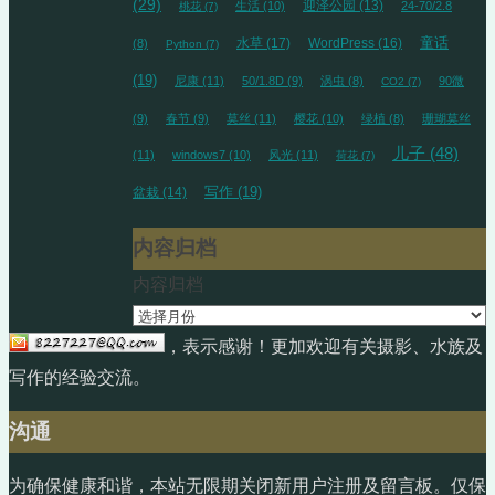
(29)
迎泽公园
(13)
生活
(10)
24-70/2.8
桃花
(7)
水草
(17)
WordPress
(16)
童话
(8)
Python
(7)
(19)
尼康
(11)
50/1.8D
(9)
涡虫
(8)
90微
CO2
(7)
(9)
春节
(9)
莫丝
(11)
樱花
(10)
绿植
(8)
珊瑚莫丝
儿子
(48)
(11)
windows7
(10)
风光
(11)
荷花
(7)
盆栽
(14)
写作
(19)
内容归档
内容归档
，表示感谢！更加欢迎有关摄影、水族及
写作的经验交流。
沟通
为确保健康和谐，本站无限期关闭新用户注册及留言板。仅保