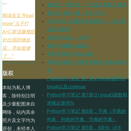
…
摄氏度、华氏度、开氏度及其相互换算
初六出门遛一遛，龙年大吉！
阅读全文 Read
大年初四，陪着老婆回娘家——游王琼
more
"儿子打
故里刘家堡
A+C群流脑预防
年宵有红花——冬青
针出现药物反
国庆节修建虾缸莫丝
应，开始发烧
龙年春节仅存的水晶虾
了。"
同程底滤虾缸也要定期换水以免NO3堆
积
版权
Python学习笔记 第7章(2) while循环和
break以及continue
本站为私人博
Python学习笔记 第7章(1) input()函数和
客，除特别注明
求模运算符%
及少量配图来自
Python学习笔记 第6章，字典（字典的
网络，站内其余
列表、列表的字典、字典的字典）
照片及文字均为
Python学习笔记 第5章，jf语句（if if-
原创，未经本人