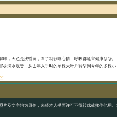
腥味，天色是浅昏黄，看了就影响心情，呼吸都危害健康@@
那株滴水观音，从去年入手时的单株大叶片转型到今年的多株小
^"
照片及文字均为原创，未经本人书面许可不得转载或挪作他用。