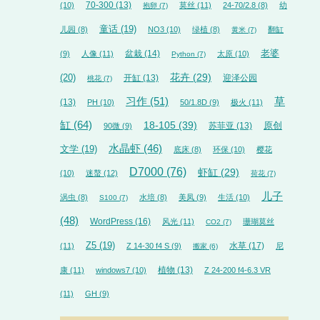
70-300
(13)
(10)
莫丝
(11)
24-70/2.8
(8)
幼
抱卵
(7)
童话
(19)
儿园
(8)
NO3
(10)
绿植
(8)
翻缸
黄米
(7)
盆栽
(14)
老婆
(9)
人像
(11)
太原
(10)
Python
(7)
花卉
(29)
(20)
开缸
(13)
迎泽公园
桃花
(7)
草
习作
(51)
(13)
PH
(10)
50/1.8D
(9)
极火
(11)
缸
(64)
18-105
(39)
苏菲亚
(13)
原创
90微
(9)
水晶虾
(46)
文学
(19)
底床
(8)
环保
(10)
樱花
D7000
(76)
虾缸
(29)
(10)
迷螯
(12)
荷花
(7)
儿子
涡虫
(8)
水培
(8)
美凤
(9)
生活
(10)
S100
(7)
(48)
WordPress
(16)
风光
(11)
珊瑚莫丝
CO2
(7)
Z5
(19)
水草
(17)
(11)
Z 14-30 f4 S
(9)
尼
搬家
(6)
植物
(13)
康
(11)
windows7
(10)
Z 24-200 f4-6.3 VR
(11)
GH
(9)