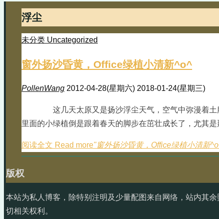
浮尘
未分类 Uncategorized
窗外扬沙昏黄，Office绿植小清新^o^
PollenWang
2012-04-28(星期六)
2018-01-24(星期三)
这几天太原又是扬沙浮尘天气，空气中弥漫着土
里面的小绿植倒是跟着春天的脚步在茁壮成长了，尤其是
阅读全文 Read more
"窗外扬沙昏黄，Office绿植小清新^o
版权
本站为私人博客，除特别注明及少量配图来自网络，站内其余
切相关权利。