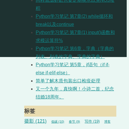
同程底滤虾缸也要定期换水以免NO3堆
积
Python学习笔记 第7章(2) while循环和
break以及continue
Python学习笔记 第7章(1) input()函数和
求模运算符%
Python学习笔记 第6章，字典（字典的
列表、列表的字典、字典的字典）
Python学习笔记 第5章，jf语句（if if-
else if-elif-else）
简单了解木质包装出口检疫处理
又一个九年，真快啊！小诗二首，纪念
结婚18周年。
标签
摄影
(121)
写作
(19)
低碳
(10)
春节
(9)
博客