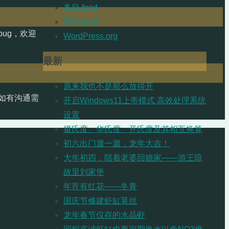
条目 feed
评论 feed
ug，欢迎
WordPress.org
最新
原来我也不是那么放得开
如有沟通需
开启Windows11上帝模式 高效处理系统
设置
摄氏度、华氏度、开氏度及其相互换算
初六出门遛一遛，龙年大吉！
大年初四，陪着老婆回娘家——游王琼
故里刘家堡
年宵有红花——冬青
国庆节修建虾缸莫丝
龙年春节仅存的水晶虾