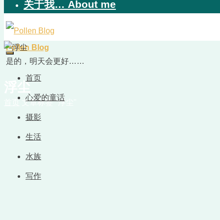
关于我… About me
Pollen Blog
是的，明天会更好……
首页
浮尘
心爱的童话
首页
文章标签 "浮尘"
摄影
生活
水族
写作