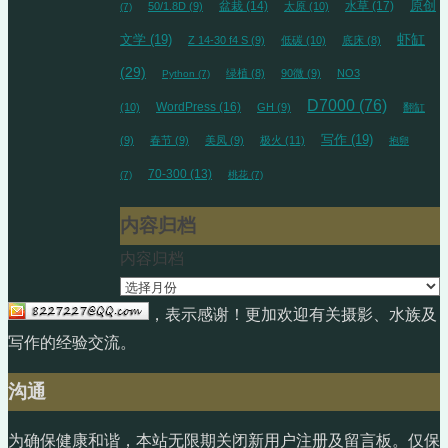
盆栽
(14)
水草
(17)
原创
50/1.8D
(9)
太原
(10)
(7)
虾缸
文学
(19)
Z 14-30 f4 S
(9)
低碳
(10)
底床
(8)
(29)
绿植
(8)
90微
(9)
NO3
Python
(7)
D7000
(76)
WordPress
(16)
(10)
GH
(9)
翻缸
写作
(19)
(9)
春节
(9)
美凤
(9)
极火
(11)
抱卵
70-300
(13)
(7)
桃花
(7)
内容归档
内容归档
，表示感谢！更加欢迎有关摄影、水族及
写作的经验交流。
沟通
为确保健康和谐，本站无限期关闭新用户注册及留言板。仅保