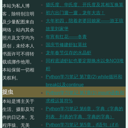
摄氏度、华氏度、开氏度及其相互换算
本站为私人博
初六出门遛一遛，龙年大吉！
客，除特别注明
大年初四，陪着老婆回娘家——游王琼
及少量配图来自
故里刘家堡
网络，站内其余
年宵有红花——冬青
照片及文字均为
国庆节修建虾缸莫丝
原创，未经本人
龙年春节仅存的水晶虾
书面许可不得转
同程底滤虾缸也要定期换水以免NO3堆
载或挪作他用。
积
本站保留一切相
Python学习笔记 第7章(2) while循环和
关权利。
break以及continue
捉虫
Python学习笔记 第7章(1) input()函数和
求模运算符%
本站是博主关于
Python学习笔记 第6章，字典（字典的
生活、摄影及写
列表、列表的字典、字典的字典）
作的日记本。无
Python学习笔记 第5章，jf语句（if if-
程序猿、无美