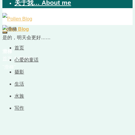
关于我… About me
Pollen Blog
是的，明天会更好……
首页
滑梯
首页
文章标签
心爱的童话
"滑梯"
摄影
生活
水族
写作