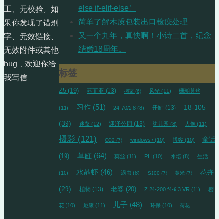
else if-elif-else）
工、无校验。如
简单了解木质包装出口检疫处理
果你发现了错别
又一个九年，真快啊！小诗二首，纪念
字、无效链接、
结婚18周年。
无效附件或其他
bug，欢迎你给
标签
我写信
Z5
(19)
苏菲亚
(13)
风光
(11)
珊瑚莫丝
搬家
(6)
习作
(51)
18-105
开缸
(13)
(11)
24-70/2.8
(8)
(39)
迎泽公园
(13)
迷螯
(12)
幼儿园
(8)
人像
(11)
摄影
(121)
童话
windows7
(10)
博客
(10)
CO2
(7)
草缸
(64)
(19)
莫丝
(11)
PH
(10)
水培
(8)
生活
水晶虾
(46)
花卉
(10)
涡虫
(8)
S100
(7)
黄米
(7)
(29)
植物
(13)
老婆
(20)
Z 24-200 f4-6.3 VR
(11)
樱
儿子
(48)
花
(10)
尼康
(11)
环保
(10)
荷花