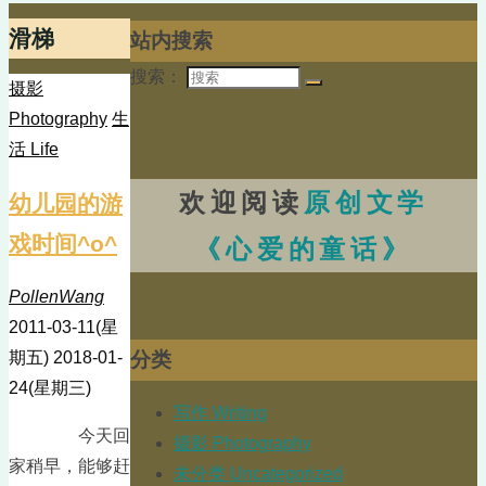
滑梯
站内搜索
搜索：
摄影
Photography
生
活 Life
欢迎阅读
原创文学
幼儿园的游
戏时间^o^
《心爱的童话》
PollenWang
2011-03-11(星
分类
期五)
2018-01-
24(星期三)
写作 Writing
今天回
摄影 Photography
家稍早，能够赶
未分类 Uncategorized