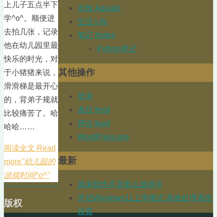
上儿子五点半下
水族 Aquatic
学^o^。顺便进
生活 Life
去拍几张，记录
笔记 Notes
他在幼儿园里最
Python笔记
快乐的时光，对
其他操作
于小猪猪来说，
滑滑梯是最开心
登录
的，背弟子规就
条目 feed
比较痛苦了。哈
评论 feed
哈哈……
WordPress.org
阅读全文 Read
最新
more
"幼儿园的
游戏时间^o^"
原来我也不是那么放得开
开启Windows11上帝模式 高效处理系统
版权
设置