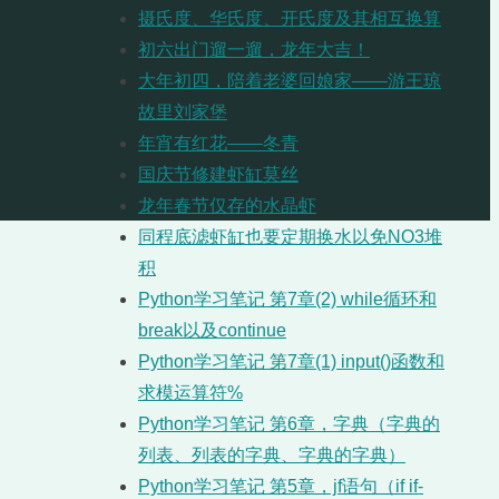
摄氏度、华氏度、开氏度及其相互换算
初六出门遛一遛，龙年大吉！
大年初四，陪着老婆回娘家——游王琼
故里刘家堡
年宵有红花——冬青
国庆节修建虾缸莫丝
龙年春节仅存的水晶虾
同程底滤虾缸也要定期换水以免NO3堆
积
Python学习笔记 第7章(2) while循环和
break以及continue
Python学习笔记 第7章(1) input()函数和
求模运算符%
Python学习笔记 第6章，字典（字典的
列表、列表的字典、字典的字典）
Python学习笔记 第5章，jf语句（if if-