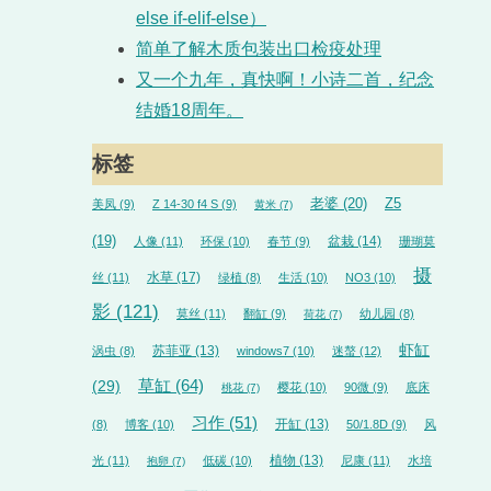
else if-elif-else）
简单了解木质包装出口检疫处理
又一个九年，真快啊！小诗二首，纪念
结婚18周年。
标签
老婆
(20)
Z5
美凤
(9)
Z 14-30 f4 S
(9)
黄米
(7)
(19)
盆栽
(14)
人像
(11)
环保
(10)
春节
(9)
珊瑚莫
摄
水草
(17)
丝
(11)
绿植
(8)
生活
(10)
NO3
(10)
影
(121)
莫丝
(11)
翻缸
(9)
幼儿园
(8)
荷花
(7)
虾缸
苏菲亚
(13)
涡虫
(8)
windows7
(10)
迷螯
(12)
草缸
(64)
(29)
樱花
(10)
90微
(9)
底床
桃花
(7)
习作
(51)
开缸
(13)
(8)
博客
(10)
50/1.8D
(9)
风
植物
(13)
光
(11)
低碳
(10)
尼康
(11)
水培
抱卵
(7)