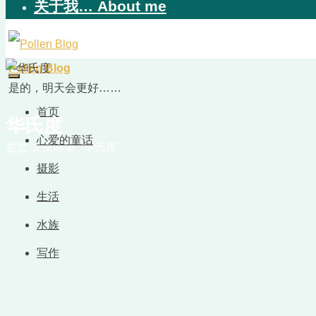
关于我… About me
Pollen Blog
是的，明天会更好……
首页
华氏度
心爱的童话
首页
文章标签 "华氏度"
摄影
生活
水族
写作