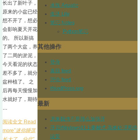
长出了新叶子，
水族 Aquatic
原来的小盆已经
生活 Life
想不开了，想必
笔记 Notes
会影响夏天开花
Python笔记
的。 所以新搞
其他操作
了两个大盆，养
了二周的淤泥，
登录
今天看泥的状态
条目 feed
差不多了，就分
评论 feed
盆种植了。 之
WordPress.org
后再每天慢慢加
水就好了，期待
最新
…
原来我也不是那么放得开
阅读全文 Read
开启Windows11上帝模式 高效处理系统
more
"迷你睡莲
设置
长大了，分盆"