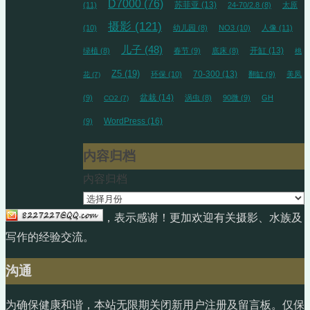
D7000
(76)
苏菲亚
(13)
(11)
24-70/2.8
(8)
太原
摄影
(121)
(10)
幼儿园
(8)
NO3
(10)
人像
(11)
儿子
(48)
开缸
(13)
绿植
(8)
春节
(9)
底床
(8)
桃
Z5
(19)
70-300
(13)
环保
(10)
翻缸
(9)
美凤
花
(7)
盆栽
(14)
(9)
涡虫
(8)
90微
(9)
GH
CO2
(7)
WordPress
(16)
(9)
内容归档
内容归档
，表示感谢！更加欢迎有关摄影、水族及
写作的经验交流。
沟通
为确保健康和谐，本站无限期关闭新用户注册及留言板。仅保