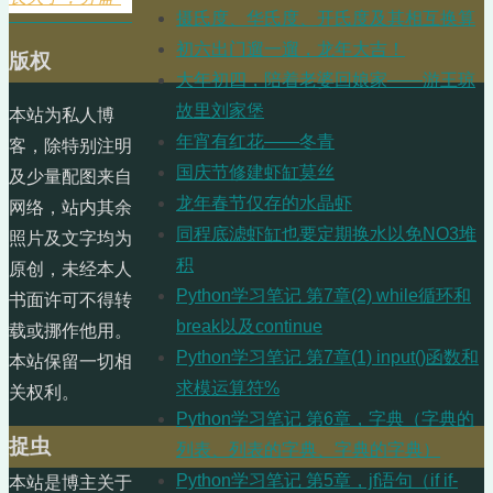
摄氏度、华氏度、开氏度及其相互换算
初六出门遛一遛，龙年大吉！
版权
大年初四，陪着老婆回娘家——游王琼
故里刘家堡
本站为私人博
年宵有红花——冬青
客，除特别注明
国庆节修建虾缸莫丝
及少量配图来自
龙年春节仅存的水晶虾
网络，站内其余
同程底滤虾缸也要定期换水以免NO3堆
照片及文字均为
积
原创，未经本人
Python学习笔记 第7章(2) while循环和
书面许可不得转
break以及continue
载或挪作他用。
Python学习笔记 第7章(1) input()函数和
本站保留一切相
求模运算符%
关权利。
Python学习笔记 第6章，字典（字典的
捉虫
列表、列表的字典、字典的字典）
Python学习笔记 第5章，jf语句（if if-
本站是博主关于