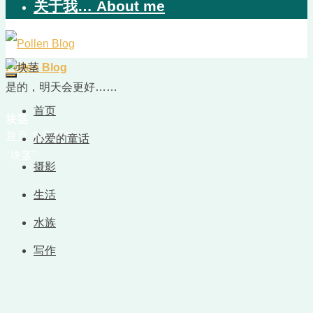
关于我… About me
Pollen Blog
是的，明天会更好……
首页
块茎
首页
文章标签
心爱的童话
"块茎"
摄影
生活
水族
写作