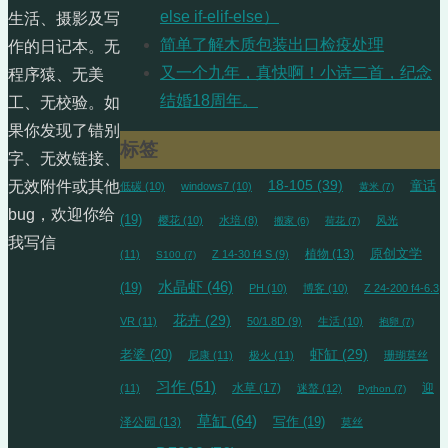
else if-elif-else）
生活、摄影及写
简单了解木质包装出口检疫处理
作的日记本。无
又一个九年，真快啊！小诗二首，纪念
程序猿、无美
结婚18周年。
工、无校验。如
果你发现了错别
标签
字、无效链接、
18-105
(39)
无效附件或其他
童话
低碳
(10)
windows7
(10)
黄米
(7)
bug，欢迎你给
(19)
樱花
(10)
水培
(8)
风光
搬家
(6)
荷花
(7)
我写信
植物
(13)
原创文学
(11)
Z 14-30 f4 S
(9)
S100
(7)
水晶虾
(46)
(19)
PH
(10)
博客
(10)
Z 24-200 f4-6.3
花卉
(29)
VR
(11)
50/1.8D
(9)
生活
(10)
抱卵
(7)
虾缸
(29)
老婆
(20)
尼康
(11)
极火
(11)
珊瑚莫丝
习作
(51)
水草
(17)
迎
(11)
迷螯
(12)
Python
(7)
草缸
(64)
泽公园
(13)
写作
(19)
莫丝