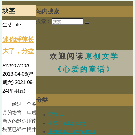
块茎
站内搜索
搜索：
生活 Life
迷你睡莲长
大了，分盆
欢迎阅读
原创文学
PollenWang
《心爱的童话》
2013-04-06(星
期六)
2021-09-
24(星期五)
分类
经过一个多
月的培育，年后
写作 Writing
新入的迷你睡莲
摄影 Photography
块茎已经生根并
未分类 Uncategorized