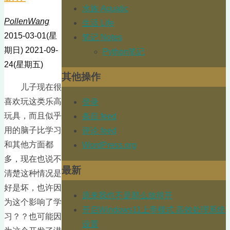
水族 Aquatic
PollenWang
生活 Life
2015-03-01(星
笔记 Notes
期日)
2021-09-
Python笔记
24(星期五)
其他操作
儿子现在很
喜欢玩这类乐高
登录
玩具，而且似乎
条目 feed
用的脑子比学习
评论 feed
和其他方面都
WordPress.org
多，现在也说不
最新
清楚这种情况是
好是坏，也许因
原来我也不是那么放得开
为这个影响了学
开启Windows11上帝模式 高效处理系统
习？？也可能因
设置