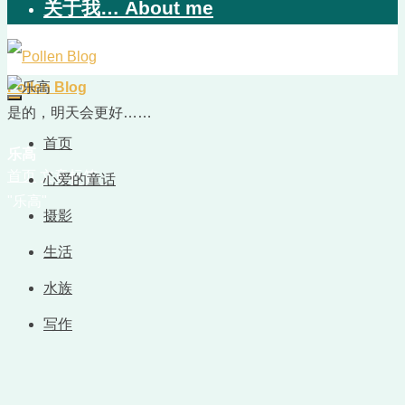
关于我… About me
Pollen Blog
是的，明天会更好……
首页
乐高
首页
文章标签
心爱的童话
"乐高"
摄影
生活
水族
写作