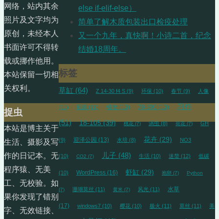
网络，站内其余
else if-elif-else）
照片及文字均为
简单了解木质包装出口检疫处理
原创，未经本人
又一个九年，真快啊！小诗二首，纪念
书面许可不得转
结婚18周年。
载或挪作他用。
标签
本站保留一切相
关权利。
草缸
(64)
Z 14-30 f4 S
(9)
环保
(10)
春节
(9)
人像
习作
植物
(13)
70-300
(13)
(11)
尼康
(11)
捉虫
(51)
18-105
(39)
涡虫
(8)
GH
桃花
(7)
荷花
(7)
本站是博主关于
花卉
(29)
迎泽公园
(13)
(9)
水培
(8)
NO3
生活、摄影及写
儿子
(48)
作的日记本。无
(10)
生活
(10)
迷螯
(12)
低碳
CO2
(7)
程序猿、无美
虾缸
(29)
WordPress
(16)
(10)
抱卵
(7)
Python
工、无校验。如
水草
珊瑚莫丝
(11)
风光
(11)
(7)
黄米
(7)
果你发现了错别
(17)
windows7
(10)
樱花
(10)
极火
(11)
莫丝
(11)
美
字、无效链接、