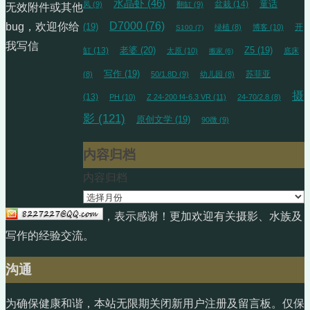
水晶虾
(46)
盆栽
(14)
童话
凤
(9)
翻缸
(9)
无效附件或其他
D7000
(76)
bug，欢迎你给
(19)
开
绿植
(8)
博客
(10)
S100
(7)
我写信
缸
(13)
老婆
(20)
Z5
(19)
太原
(10)
底床
搬家
(6)
写作
(19)
苏菲亚
(8)
50/1.8D
(9)
幼儿园
(8)
摄
(13)
PH
(10)
Z 24-200 f4-6.3 VR
(11)
24-70/2.8
(8)
影
(121)
原创文学
(19)
90微
(9)
内容归档
内容归档
，表示感谢！更加欢迎有关摄影、水族及
写作的经验交流。
沟通
为确保健康和谐，本站无限期关闭新用户注册及留言板。仅保