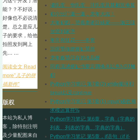
为这个开发了潜
摄氏度、华氏度、开氏度及其相互换算
能？？不好说，
初六出门遛一遛，龙年大吉！
好像也不必说清
大年初四，陪着老婆回娘家——游王琼
楚。总之是应儿
故里刘家堡
子的要求，给他
年宵有红花——冬青
拍照发到网上
国庆节修建虾缸莫丝
先… …
龙年春节仅存的水晶虾
同程底滤虾缸也要定期换水以免NO3堆
阅读全文 Read
积
more
"儿子的拼
Python学习笔记 第7章(2) while循环和
插新作"
break以及continue
Python学习笔记 第7章(1) input()函数和
版权
求模运算符%
本站为私人博
Python学习笔记 第6章，字典（字典的
客，除特别注明
列表、列表的字典、字典的字典）
及少量配图来自
Python学习笔记 第5章，jf语句（if if-