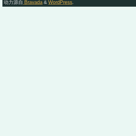
动力源自
Bravada
&
WordPress
.