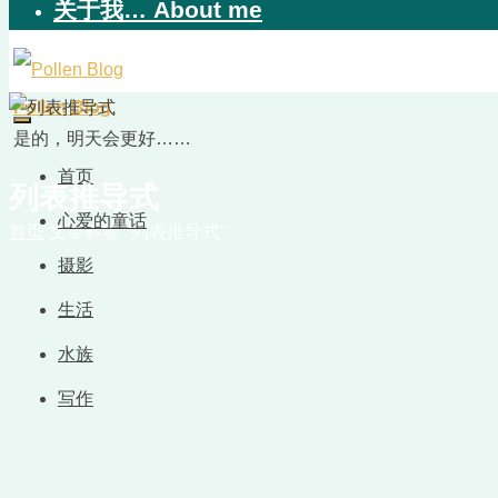
关于我… About me
Pollen Blog
是的，明天会更好……
首页
列表推导式
心爱的童话
首页
文章标签 "列表推导式"
摄影
生活
水族
写作