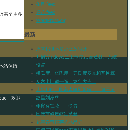
条目 feed
评论 feed
万甚至更多
WordPress.org
最新
原来我也不是那么放得开
开启Windows11上帝模式 高效处理系统
设置
本站保留一
摄氏度、华氏度、开氏度及其相互换算
初六出门遛一遛，龙年大吉！
大年初四，陪着老婆回娘家——游王琼
故里刘家堡
ug，欢迎
年宵有红花——冬青
国庆节修建虾缸莫丝
龙年春节仅存的水晶虾