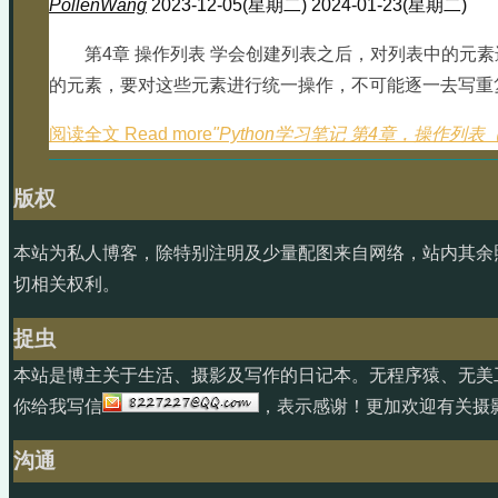
PollenWang
2023-12-05(星期二)
2024-01-23(星期二)
第4章 操作列表 学会创建列表之后，对列表中的元
的元素，要对这些元素进行统一操作，不可能逐一去写重复
阅读全文 Read more
"Python学习笔记 第4章，操作列
版权
本站为私人博客，除特别注明及少量配图来自网络，站内其余
切相关权利。
捉虫
本站是博主关于生活、摄影及写作的日记本。无程序猿、无美
你给我写信
，表示感谢！更加欢迎有关摄
沟通