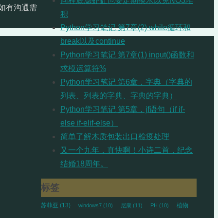
同程底滤虾缸也要定期换水以免NO3堆
如有沟通需
积
Python学习笔记 第7章(2) while循环和
break以及continue
Python学习笔记 第7章(1) input()函数和
求模运算符%
Python学习笔记 第6章，字典（字典的
列表、列表的字典、字典的字典）
Python学习笔记 第5章，jf语句（if if-
else if-elif-else）
简单了解木质包装出口检疫处理
又一个九年，真快啊！小诗二首，纪念
结婚18周年。
标签
苏菲亚
(13)
植物
windows7
(10)
尼康
(11)
PH
(10)