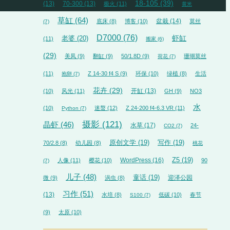
18-105
(39)
(13)
70-300
(13)
极火
(11)
黄米
草缸
(64)
盆栽
(14)
底床
(8)
博客
(10)
莫丝
(7)
D7000
(76)
虾缸
老婆
(20)
(11)
搬家
(6)
(29)
美凤
(9)
翻缸
(9)
50/1.8D
(9)
珊瑚莫丝
荷花
(7)
(11)
Z 14-30 f4 S
(9)
环保
(10)
绿植
(8)
生活
抱卵
(7)
花卉
(29)
开缸
(13)
(10)
风光
(11)
GH
(9)
NO3
水
(10)
迷螯
(12)
Z 24-200 f4-6.3 VR
(11)
Python
(7)
摄影
(121)
晶虾
(46)
水草
(17)
24-
CO2
(7)
原创文学
(19)
写作
(19)
70/2.8
(8)
幼儿园
(8)
桃花
WordPress
(16)
Z5
(19)
人像
(11)
樱花
(10)
90
(7)
儿子
(48)
童话
(19)
迎泽公园
微
(9)
涡虫
(8)
习作
(51)
(13)
水培
(8)
低碳
(10)
春节
S100
(7)
(9)
太原
(10)