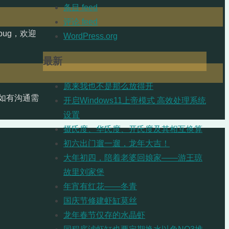
条目 feed
评论 feed
ug，欢迎
WordPress.org
最新
原来我也不是那么放得开
如有沟通需
开启Windows11上帝模式 高效处理系统
设置
摄氏度、华氏度、开氏度及其相互换算
初六出门遛一遛，龙年大吉！
大年初四，陪着老婆回娘家——游王琼
故里刘家堡
年宵有红花——冬青
国庆节修建虾缸莫丝
龙年春节仅存的水晶虾