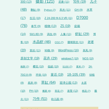
摄影
(121)
儿子
300
(13)
写作
(19)
尼康
(11)
(48)
水草
翻缸
(9)
风光
(11)
GH
(9)
Python
(7)
D7000
(17)
生活
(10)
Z 24-200 f4-6.3 VR
(11)
(76)
植物
(13)
Z5
(19)
盆栽
春节
(9)
虾缸
(29)
(14)
50/1.8D
(9)
涡虫
(8)
人像
(11)
博
水晶虾
(46)
老婆
客
(10)
珊瑚莫丝
(11)
CO2
(7)
(20)
WordPress
(16)
莫丝
(11)
90微
(9)
美凤
(9)
花卉
(29)
原创文学
(19)
windows7
(10)
NO3
(10)
樱花
(10)
低碳
(10)
24-
抱卵
(7)
S100
(7)
黄米
(7)
18-105
(39)
童话
(19)
70/2.8
(8)
环保
(10)
绿植
草缸
(64)
迎泽公园
(13)
(8)
底床
(8)
太原
(10)
PH
(10)
迷螯
(12)
极
搬家
(6)
荷花
(7)
桃花
(7)
习作
(51)
火
(11)
幼儿园
(8)