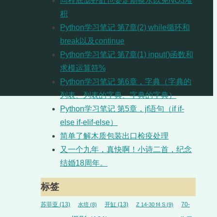
同程底滤虾缸也要定期换水以免NO3堆
积
Python学习笔记 第7章(2) while循环和
break以及continue
Python学习笔记 第7章(1) input()函数和
求模运算符%
Python学习笔记 第6章，字典（字典的
列表、列表的字典、字典的字典）
Python学习笔记 第5章，jf语句（if if-
else if-elif-else）
简单了解木质包装出口检疫处理
又一个九年，真快啊！小诗二首，纪念
结婚18周年。
标签
苏菲亚
(13)
开缸
(13)
70-
水培
(8)
Z 14-30 f4 S
(9)