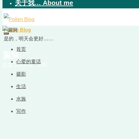
关于我… About me
Pollen Blog
是的，明天会更好……
首页
漏洞
心爱的童话
首页
文章标签 "漏洞"
摄影
生活
水族
写作