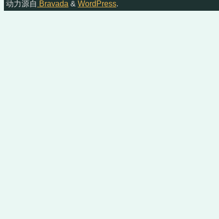
动力源自
Bravada
&
WordPress
.