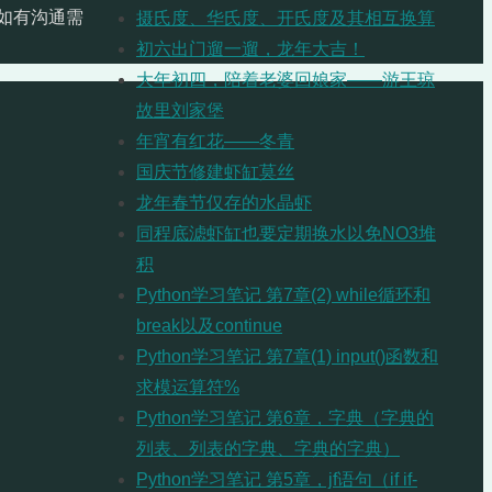
如有沟通需
摄氏度、华氏度、开氏度及其相互换算
初六出门遛一遛，龙年大吉！
大年初四，陪着老婆回娘家——游王琼
故里刘家堡
年宵有红花——冬青
国庆节修建虾缸莫丝
龙年春节仅存的水晶虾
同程底滤虾缸也要定期换水以免NO3堆
积
Python学习笔记 第7章(2) while循环和
break以及continue
Python学习笔记 第7章(1) input()函数和
求模运算符%
Python学习笔记 第6章，字典（字典的
列表、列表的字典、字典的字典）
Python学习笔记 第5章，jf语句（if if-