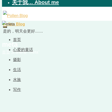
关于我… About me
Pollen Blog
是的，明天会更好……
首页
meta
心爱的童话
首页
文章标签 "meta"
摄影
生活
水族
写作