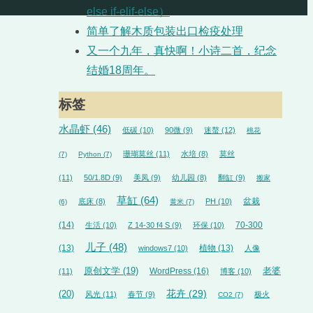
else if-elif-else）
简单了解木质包装出口检疫处理
又一个九年，真快啊！小诗二首，纪念
结婚18周年。
标签
水晶虾
(46)
低碳
(10)
90微
(9)
迷螯
(12)
桃花
珊瑚莫丝
(11)
水培
(8)
莫丝
(7)
Python
(7)
(11)
50/1.8D
(9)
美凤
(9)
幼儿园
(8)
翻缸
(9)
搬家
草缸
(64)
盆栽
底床
(8)
PH
(10)
(6)
黄米
(7)
(14)
70-300
生活
(10)
Z 14-30 f4 S
(9)
环保
(10)
儿子
(48)
(13)
植物
(13)
windows7
(10)
人像
原创文学
(19)
WordPress
(16)
老婆
(11)
博客
(10)
花卉
(29)
(20)
风光
(11)
春节
(9)
极火
CO2
(7)