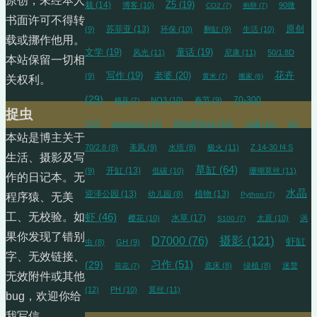
原创，未经本人
栽
(14)
Z5
(19)
博客
(10)
90微
CO2
(7)
抱卵
(7)
书面许可不得转
苏菲亚
(13)
原创
(9)
环保
(10)
翻缸
(9)
生活
(10)
载或挪作他用。
文学
(19)
童话
(19)
风光
(11)
尼康
(11)
50/1.8D
本站保留一切相
花卉
写作
(19)
老婆
(20)
(9)
黄米
(7)
搬家
(6)
关权利。
(29)
70-300
NO3
(10)
春节
(9)
桃花
(7)
捉虫
(13)
WordPress
(16)
windows7
(10)
人像
(11)
24-
本站是博主关于
70/2.8
(8)
美凤
(9)
水培
(8)
极火
(11)
Z 14-30 f4 S
生活、摄影及写
草缸
(64)
开缸
(13)
(9)
低碳
(10)
珊瑚莫丝
(11)
作的日记本。无
水晶
迎泽公园
(13)
植物
(13)
幼儿园
(8)
Python
(7)
程序猿、无美
工、无校验。如
虾
(46)
水草
(17)
樱花
(10)
太原
(10)
涡
S100
(7)
果你发现了错别
摄影
(121)
D7000
(76)
虾缸
虫
(8)
GH
(9)
字、无效链接、
习作
(51)
(29)
底床
(8)
绿植
(8)
迷螯
荷花
(7)
无效附件或其他
(12)
PH
(10)
莫丝
(11)
bug，欢迎你给
我写信