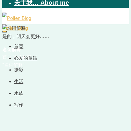
关于我… About me
Pollen Blog
是的，明天会更好……
首页
名词解释
首页
文章标签
心爱的童话
"名词解释"
摄影
生活
水族
写作