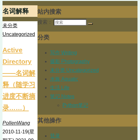
名词解释
站内搜索
搜索：
未分类
Uncategorized
分类
Active
写作 Writing
Directory
摄影 Photography
未分类 Uncategorized
——名词解
水族 Aquatic
释（随学习
生活 Life
进度不断摘
笔记 Notes
Python笔记
录……）
其他操作
PollenWang
2010-11-19(星
登录