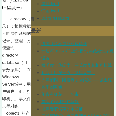
期五)
2021-09-
条目 feed
06(星期一)
评论 feed
WordPress.org
directory（目
录）：根据数据
最新
不同属性系统的
记录、整理，方
原来我也不是那么放得开
便查询。
开启Windows11上帝模式 高效处理系统
directory
设置
database（目
摄氏度、华氏度、开氏度及其相互换算
录数据库）：在
初六出门遛一遛，龙年大吉！
Windows
大年初四，陪着老婆回娘家——游王琼
Server域中，用
故里刘家堡
户账户、组、打
年宵有红花——冬青
印机、共享文件
国庆节修建虾缸莫丝
夹等对象
龙年春节仅存的水晶虾
（object）的存