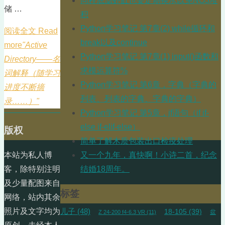
同程底滤虾缸也要定期换水以免NO3堆
储 …
积
Python学习笔记 第7章(2) while循环和
阅读全文 Read
break以及continue
more
"Active
Python学习笔记 第7章(1) input()函数和
Directory——名
求模运算符%
词解释（随学习
Python学习笔记 第6章，字典（字典的
进度不断摘
列表、列表的字典、字典的字典）
录……）"
Python学习笔记 第5章，jf语句（if if-
else if-elif-else）
版权
简单了解木质包装出口检疫处理
又一个九年，真快啊！小诗二首，纪念
本站为私人博
结婚18周年。
客，除特别注明
及少量配图来自
标签
网络，站内其余
照片及文字均为
儿子
(48)
18-105
(39)
盆
Z 24-200 f4-6.3 VR
(11)