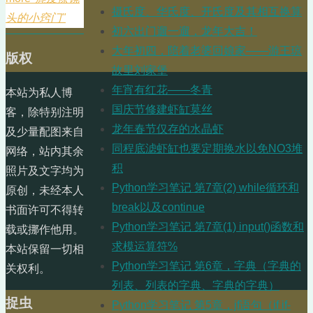
摄氏度、华氏度、开氏度及其相互换算
头的小窍门"
初六出门遛一遛，龙年大吉！
大年初四，陪着老婆回娘家——游王琼
版权
故里刘家堡
年宵有红花——冬青
本站为私人博
国庆节修建虾缸莫丝
客，除特别注明
龙年春节仅存的水晶虾
及少量配图来自
同程底滤虾缸也要定期换水以免NO3堆
网络，站内其余
积
照片及文字均为
Python学习笔记 第7章(2) while循环和
原创，未经本人
break以及continue
书面许可不得转
Python学习笔记 第7章(1) input()函数和
载或挪作他用。
求模运算符%
本站保留一切相
Python学习笔记 第6章，字典（字典的
关权利。
列表、列表的字典、字典的字典）
捉虫
Python学习笔记 第5章，jf语句（if if-