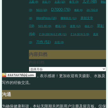
儿子
(48)
儿园
(8)
太原
(10)
春节
(9)
翻缸
荷花
(7)
D7000
(76)
(9)
NO3
(10)
24-70/2.8
搬家
(6)
WordPress
(16)
原创文学
(8)
珊瑚莫丝
(11)
草缸
(19)
50/1.8D
(9)
樱花
(10)
迷螯
(12)
桃花
(7)
(64)
Z 24-200 f4-6.3 VR
(11)
Z 14-30 f4 S
(9)
底床
习作
(51)
(8)
水培
(8)
内容归档
内容归档
，表示感谢！更加欢迎有关摄影、水族及
写作的经验交流。
沟通
为确保健康和谐，本站无限期关闭新用户注册及留言板。仅保