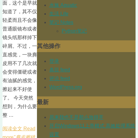
面，这个是早就
水族 Aquatic
知道了，其不仅
生活 Life
轻柔而且不会像
笔记 Notes
普通眼镜布或者
Python笔记
镜头纸那样掉下
其他操作
碎屑。不过，一
直感觉，一块麂
登录
皮用不了几次就
条目 feed
会变得僵硬或者
评论 feed
有油腻的感觉，
WordPress.org
擦起来不好使
了。 今天突然
最新
想到，为什么要
整 …
原来我也不是那么放得开
开启Windows11上帝模式 高效处理系统
阅读全文 Read
设置
more
"麂皮擦镜