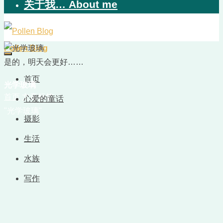
关于我… About me
Pollen Blog
是的，明天会更好……
首页
光学玻璃
首页
文章标签
心爱的童话
"光学玻璃"
摄影
生活
水族
写作