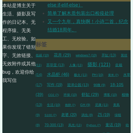
else if-elif-else）
本站是博主关于
简单了解木质包装出口检疫处理
生活、摄影及写
又一个九年，真快啊！小诗二首，纪念
作的日记本。无
结婚18周年。
程序猿、无美
工、无校验。如
标签
果你发现了错别
花卉
(29)
字、无效链接、
开缸
(13)
低碳
(10)
windows7
(10)
莫丝
无效附件或其他
摄影
(121)
苏菲亚
(13)
盆栽
(11)
人像
(11)
bug，欢迎你给
水晶虾
(46)
(14)
水草
极火
(11)
PH
(10)
黄米
(7)
我写信
18-105
(17)
写作
(19)
迎泽公园
(13)
90微
(9)
(39)
虾缸
(29)
植物
环保
(10)
博客
(10)
CO2
(7)
(13)
生活
(10)
GH
(9)
尼康
(11)
美凤
抱卵
(7)
老婆
(20)
Z5
(19)
(9)
涡虫
(8)
绿植
S100
(7)
70-300
(13)
童话
(19)
(8)
风光
(11)
幼
Python
(7)