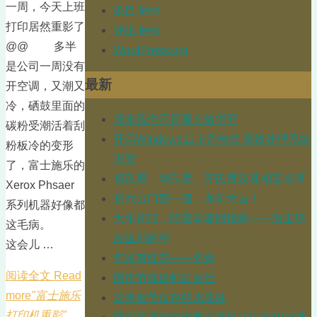
一周，今天上班
条目 feed
打印居然重影了
评论 feed
@@ 多半
WordPress.org
是公司一周没有
最新
开空调，又潮又
冷，硒鼓里面的
原来我也不是那么放得开
碳粉受潮活着刮
开启Windows11上帝模式 高效处理系统
粉板冷的变形
设置
了，富士施乐的
摄氏度、华氏度、开氏度及其相互换算
Xerox Phsaer
初六出门遛一遛，龙年大吉！
系列机器好像都
大年初四，陪着老婆回娘家——游王琼
这毛病。
故里刘家堡
这会儿 …
年宵有红花——冬青
阅读全文 Read
国庆节修建虾缸莫丝
more
"富士施乐
龙年春节仅存的水晶虾
打印机重影"