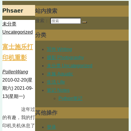
Phsaer
站内搜索
搜索：
未分类
Uncategorized
分类
富士施乐打
写作 Writing
印机重影
摄影 Photography
未分类 Uncategorized
PollenWang
水族 Aquatic
2010-02-20(星
生活 Life
期六)
2021-09-
笔记 Notes
13(星期一)
Python笔记
这年过
其他操作
的有趣，我的打
印机关机休息了
登录