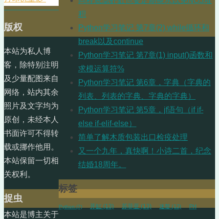
同程底滤虾缸也要定期换水以免NO3堆
积
版权
Python学习笔记 第7章(2) while循环和
break以及continue
本站为私人博
Python学习笔记 第7章(1) input()函数和
客，除特别注明
求模运算符%
及少量配图来自
Python学习笔记 第6章，字典（字典的
网络，站内其余
列表、列表的字典、字典的字典）
照片及文字均为
Python学习笔记 第5章，jf语句（if if-
原创，未经本人
else if-elif-else）
书面许可不得转
简单了解木质包装出口检疫处理
载或挪作他用。
又一个九年，真快啊！小诗二首，纪念
本站保留一切相
结婚18周年。
关权利。
标签
捉虫
开缸
(13)
苏菲亚
(13)
迷螯
(12)
PH
Python
(7)
本站是博主关于