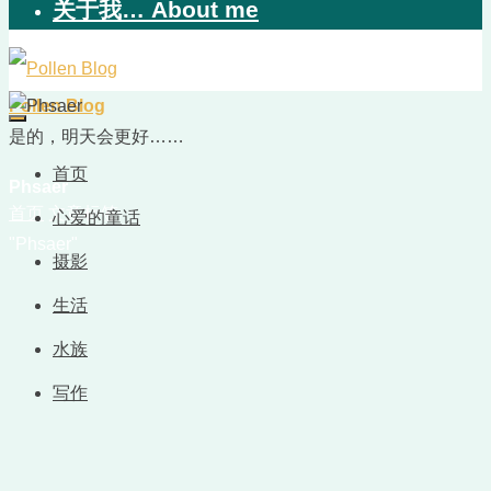
关于我… About me
Pollen Blog
是的，明天会更好……
首页
Phsaer
首页
文章标签
心爱的童话
"Phsaer"
摄影
生活
水族
写作