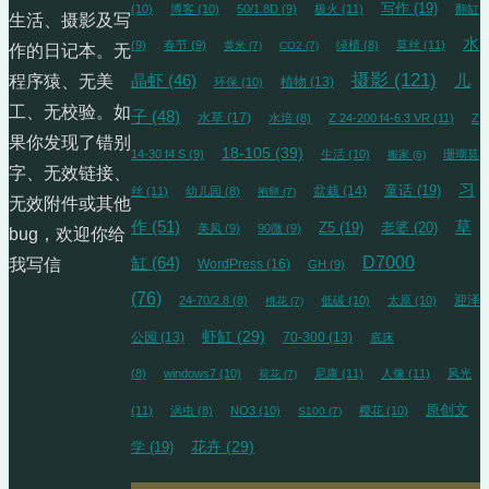
写作
(19)
(10)
博客
(10)
50/1.8D
(9)
极火
(11)
翻缸
生活、摄影及写
水
(9)
春节
(9)
绿植
(8)
莫丝
(11)
黄米
(7)
CO2
(7)
作的日记本。无
摄影
(121)
晶虾
(46)
儿
程序猿、无美
植物
(13)
环保
(10)
工、无校验。如
子
(48)
水草
(17)
水培
(8)
Z 24-200 f4-6.3 VR
(11)
Z
果你发现了错别
18-105
(39)
14-30 f4 S
(9)
生活
(10)
珊瑚莫
搬家
(6)
字、无效链接、
习
盆栽
(14)
童话
(19)
丝
(11)
幼儿园
(8)
抱卵
(7)
无效附件或其他
草
作
(51)
Z5
(19)
老婆
(20)
美凤
(9)
90微
(9)
bug，欢迎你给
缸
(64)
D7000
我写信
WordPress
(16)
GH
(9)
(76)
迎泽
24-70/2.8
(8)
低碳
(10)
太原
(10)
桃花
(7)
虾缸
(29)
公园
(13)
70-300
(13)
底床
(8)
windows7
(10)
尼康
(11)
人像
(11)
风光
荷花
(7)
原创文
(11)
涡虫
(8)
NO3
(10)
樱花
(10)
S100
(7)
花卉
(29)
学
(19)