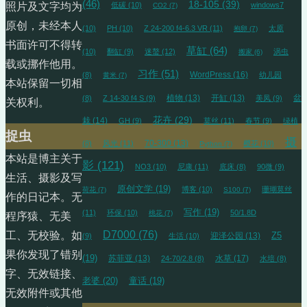
(46)
18-105
(39)
低碳
(10)
windows7
照片及文字均为
CO2
(7)
原创，未经本人
(10)
PH
(10)
Z 24-200 f4-6.3 VR
(11)
太原
抱卵
(7)
书面许可不得转
草缸
(64)
(10)
翻缸
(9)
迷螯
(12)
涡虫
搬家
(6)
载或挪作他用。
习作
(51)
WordPress
(16)
(8)
幼儿园
黄米
(7)
本站保留一切相
植物
(13)
开缸
(13)
盆
(8)
Z 14-30 f4 S
(9)
美凤
(9)
关权利。
花卉
(29)
栽
(14)
GH
(9)
莫丝
(11)
春节
(9)
绿植
捉虫
摄
70-300
(13)
(8)
风光
(11)
樱花
(10)
Python
(7)
本站是博主关于
影
(121)
NO3
(10)
尼康
(11)
底床
(8)
90微
(9)
生活、摄影及写
原创文学
(19)
博客
(10)
珊瑚莫丝
荷花
(7)
S100
(7)
作的日记本。无
写作
(19)
(11)
环保
(10)
50/1.8D
桃花
(7)
程序猿、无美
D7000
(76)
工、无校验。如
迎泽公园
(13)
Z5
(9)
生活
(10)
果你发现了错别
(19)
苏菲亚
(13)
水草
(17)
24-70/2.8
(8)
水培
(8)
字、无效链接、
老婆
(20)
童话
(19)
无效附件或其他