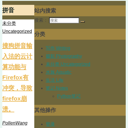
拼音
站内搜索
搜索：
未分类
Uncategorized
分类
搜狗拼音输
写作 Writing
入法的云计
摄影 Photography
未分类 Uncategorized
算功能与
水族 Aquatic
Firefox有
生活 Life
冲突，导致
笔记 Notes
Python笔记
firefox崩
溃。
其他操作
PollenWang
登录