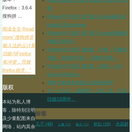
同程底滤虾缸也要定期换水以免NO3堆
Firefox：3.6.4
积
搜狗拼 …
Python学习笔记 第7章(2) while循环和
break以及continue
阅读全文 Read
Python学习笔记 第7章(1) input()函数和
more
"搜狗拼音
求模运算符%
输入法的云计算
Python学习笔记 第6章，字典（字典的
功能与Firefox
列表、列表的字典、字典的字典）
有冲突，导致
Python学习笔记 第5章，jf语句（if if-
firefox崩溃。"
else if-elif-else）
简单了解木质包装出口检疫处理
版权
又一个九年，真快啊！小诗二首，纪念
结婚18周年。
本站为私人博
客，除特别注明
标签
及少量配图来自
儿子
(48)
水晶虾
虾缸
(29)
人像
(11)
极火
(11)
网络，站内其余