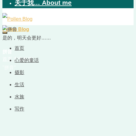
关于我… About me
Pollen Blog
是的，明天会更好……
首页
拼音
首页
文章标签
心爱的童话
"拼音"
摄影
生活
水族
写作