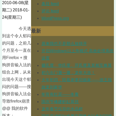
2010-06-08(星
条目 feed
期二)
2018-01-
评论 feed
24(星期三)
WordPress.org
今天遇
最新
到这个令人郁闷
的问题，之前几
原来我也不是那么放得开
个月至今一直在
开启Windows11上帝模式 高效处理系统
用Firefox + 搜
设置
狗拼音输入法的
摄氏度、华氏度、开氏度及其相互换算
组合上网，从未
初六出门遛一遛，龙年大吉！
出现今天这个郁
大年初四，陪着老婆回娘家——游王琼
闷的问题——搜
故里刘家堡
狗拼音输入法会
年宵有红花——冬青
导致firefox崩溃
国庆节修建虾缸莫丝
@@ 我的软件
龙年春节仅存的水晶虾
版本：