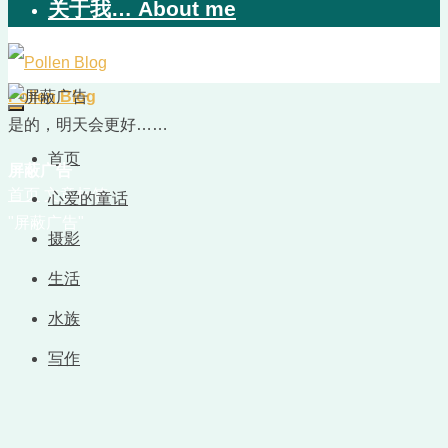
关于我… About me
Pollen Blog
是的，明天会更好……
首页
屏蔽广告
首页
文章标签
心爱的童话
"屏蔽广告"
摄影
生活
水族
写作