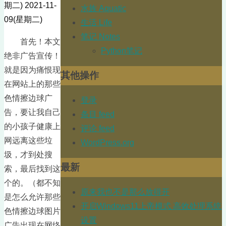
期二)
2021-11-
水族 Aquatic
09(星期二)
生活 Life
笔记 Notes
首先！本文
Python笔记
绝非广告宣传！
就是因为痛恨现
其他操作
在网站上的那些
色情擦边球广
登录
告，要让我自己
条目 feed
的小孩子健康上
评论 feed
网远离这些垃
WordPress.org
圾，才到处搜
最新
索，最后找到这
个的。（都不知
原来我也不是那么放得开
是怎么允许那些
开启Windows11上帝模式 高效处理系统
色情擦边球图片
设置
广告出现在网络