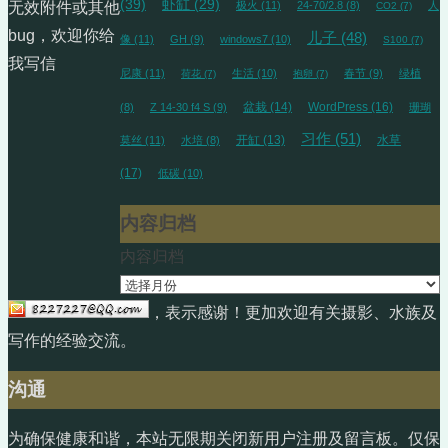
(39)
虾缸
(29)
极火
(11)
24-70/2.8
(8)
人
无效附件或其他
CO2
(7)
bug，欢迎你给
儿子
(48)
像
(11)
GH
(9)
windows7
(10)
S100
(7)
我写信
尼康
(11)
生活
(10)
春节
(9)
绿植
荷花
(7)
抱卵
(7)
盆栽
(14)
WordPress
(16)
(8)
Z 14-30 f4 S
(9)
珊瑚
习作
(51)
开缸
(13)
水草
莫丝
(11)
水培
(8)
(17)
低碳
(10)
内容归档
内容归档
，表示感谢！更加欢迎有关摄影、水族及
写作的经验交流。
沟通
为确保健康和谐，本站无限期关闭新用户注册及留言板。仅保