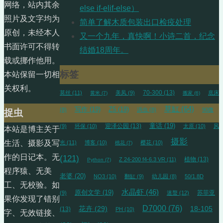
网络，站内其余
else if-elif-else）
照片及文字均为
简单了解木质包装出口检疫处理
原创，未经本人
又一个九年，真快啊！小诗二首，纪念
书面许可不得转
结婚18周年。
载或挪作他用。
标签
本站保留一切相
关权利。
70-300
(13)
莫丝
(11)
美凤
(9)
底床
黄米
(7)
搬家
(6)
草缸
(64)
写作
(19)
Z5
(19)
(8)
涡虫
(8)
90微
捉虫
迎泽公园
(13)
童话
(19)
(9)
环保
(10)
太原
(10)
风
本站是博主关于
摄影
生活、摄影及写
光
(11)
博客
(10)
樱花
(10)
桃花
(7)
作的日记本。无
(121)
植物
(13)
Z 24-200 f4-6.3 VR
(11)
Python
(7)
程序猿、无美
老婆
(20)
NO3
(10)
翻缸
(9)
幼儿园
(8)
50/1.8D
工、无校验。如
水晶虾
(46)
原创文学
(19)
苏菲亚
(9)
迷螯
(12)
果你发现了错别
D7000
(76)
18-105
花卉
(29)
(13)
PH
(10)
字、无效链接、