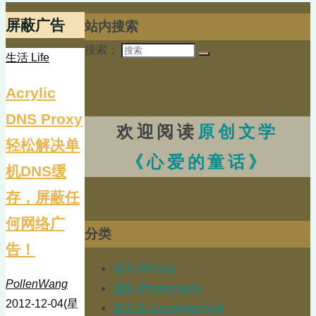
屏蔽广告
站内搜索
搜索：
生活 Life
Acrylic
DNS Proxy
欢迎阅读
原创文学
轻松解决单
《心爱的童话》
机DNS缓
存，屏蔽任
何网络广
分类
告！
写作 Writing
PollenWang
摄影 Photography
2012-12-04(星
未分类 Uncategorized