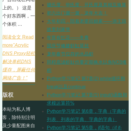
摄氏度、华氏度、开氏度及其相互换算
上的。） 这是
初六出门遛一遛，龙年大吉！
个好东西啊，一
大年初四，陪着老婆回娘家——游王琼
个体积 …
故里刘家堡
阅读全文 Read
年宵有红花——冬青
more
"Acrylic
国庆节修建虾缸莫丝
DNS Proxy轻松
龙年春节仅存的水晶虾
解决单机DNS
同程底滤虾缸也要定期换水以免NO3堆
缓存，屏蔽任何
积
网络广告！"
Python学习笔记 第7章(2) while循环和
break以及continue
版权
Python学习笔记 第7章(1) input()函数和
求模运算符%
本站为私人博
Python学习笔记 第6章，字典（字典的
客，除特别注明
列表、列表的字典、字典的字典）
及少量配图来自
Python学习笔记 第5章，jf语句（if if-