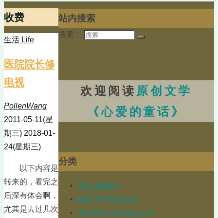
收费
站内搜索
搜索：
生活 Life
医院院长修
电视
欢迎阅读
原创文学
PollenWang
《心爱的童话》
2011-05-11(星
期三)
2018-01-
24(星期三)
分类
以下内容是
转来的，看完之
写作 Writing
后深有体会啊，
摄影 Photography
尤其是去过几次
未分类 Uncategorized