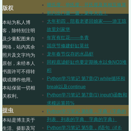
摄氏度、华氏度、开氏度及其相互换算
版权
初六出门遛一遛，龙年大吉！
大年初四，陪着老婆回娘家——游王琼
本站为私人博
故里刘家堡
客，除特别注明
年宵有红花——冬青
及少量配图来自
国庆节修建虾缸莫丝
网络，站内其余
龙年春节仅存的水晶虾
照片及文字均为
同程底滤虾缸也要定期换水以免NO3堆
原创，未经本人
积
书面许可不得转
Python学习笔记 第7章(2) while循环和
载或挪作他用。
break以及continue
本站保留一切相
Python学习笔记 第7章(1) input()函数和
关权利。
求模运算符%
捉虫
Python学习笔记 第6章，字典（字典的
列表、列表的字典、字典的字典）
本站是博主关于
Python学习笔记 第5章，jf语句（if if-
生活、摄影及写