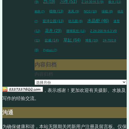
习作
(51)
Z5
(19)
(9)
Z 14-30 f4 S
(9)
极火
(11)
植物
(13)
美凤
(9)
NO3
(10)
绿植
(8)
抱卵
(7)
桃花
水晶虾
(46)
迎泽公园
(13)
幼儿园
(8)
迷螯
(7)
花卉
(29)
(12)
珊瑚莫丝
(11)
Z 24-200 f4-6.3 VR
草缸
(64)
盆栽
(14)
(11)
博客
(10)
24-70/2.8
(8)
Python
(7)
内容归档
内容归档
，表示感谢！更加欢迎有关摄影、水族及
写作的经验交流。
沟通
为确保健康和谐，本站无限期关闭新用户注册及留言板。仅保