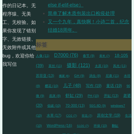
else if-elif-else）
作的日记本。无
简单了解木质包装出口检疫处理
程序猿、无美
又一个九年，真快啊！小诗二首，纪念
工、无校验。如
结婚18周年。
果你发现了错别
字、无效链接、
标签
无效附件或其他
D7000
(76)
18-105
bug，欢迎你给
人像
(11)
春节
(9)
黄米
(7)
我写信
摄影
(121)
(39)
莫丝
(11)
太原
(10)
风光
(11)
苏菲亚
(13)
GH
(9)
涡虫
(8)
尼康
(11)
水培
搬家
(6)
儿子
(48)
写作
(19)
童话
(19)
(8)
樱花
(10)
90
虾缸
(29)
开缸
(13)
老婆
微
(9)
底床
(8)
PH
(10)
(20)
70-300
(13)
低碳
(10)
50/1.8D
(9)
windows7
水草
(17)
原创文学
(19)
(10)
生活
CO2
(7)
荷花
(7)
WordPress
(16)
(10)
环保
(10)
翻缸
S100
(7)