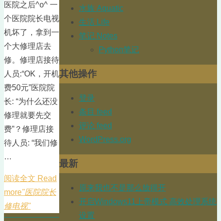
医院之后^o^ 一
水族 Aquatic
个医院院长电视
生活 Life
机坏了，拿到一
笔记 Notes
个大修理店去
Python笔记
修。修理店接待
其他操作
人员:“OK，开机
费50元”医院院
登录
长: “为什么还没
条目 feed
修理就要先交
评论 feed
费”？修理店接
WordPress.org
待人员: “我们修
…
最新
阅读全文 Read
原来我也不是那么放得开
more
"医院院长
开启Windows11上帝模式 高效处理系统
修电视"
设置