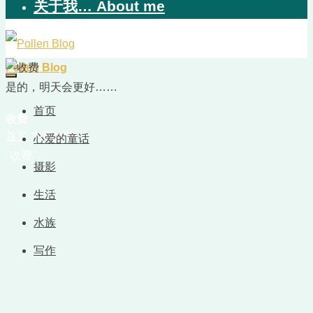
关于我… About me
Pollen Blog
是的，明天会更好……
首页
收费
首页
文章标签
心爱的童话
"收费"
摄影
生活
水族
写作