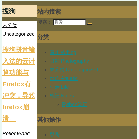
搜狗
站内搜索
搜索：
未分类
Uncategorized
分类
搜狗拼音输
写作 Writing
入法的云计
摄影 Photography
未分类 Uncategorized
算功能与
水族 Aquatic
Firefox有
生活 Life
冲突，导致
笔记 Notes
Python笔记
firefox崩
溃。
其他操作
PollenWang
登录