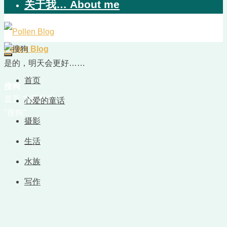
关于我… About me
Pollen Blog
是的，明天会更好……
首页
搜狗
首页
文章标签
心爱的童话
"搜狗"
摄影
生活
水族
写作