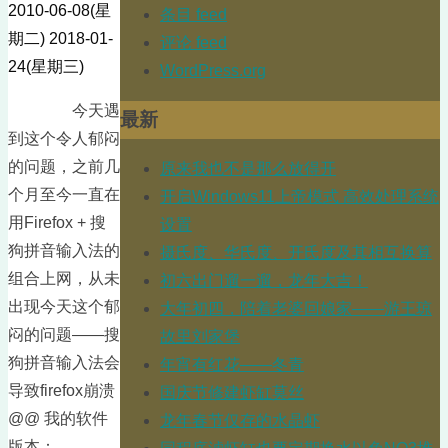
2010-06-08(星
条目 feed
期二)
2018-01-
评论 feed
24(星期三)
WordPress.org
今天遇
最新
到这个令人郁闷
的问题，之前几
原来我也不是那么放得开
个月至今一直在
开启Windows11上帝模式 高效处理系统
用Firefox + 搜
设置
狗拼音输入法的
摄氏度、华氏度、开氏度及其相互换算
组合上网，从未
初六出门遛一遛，龙年大吉！
出现今天这个郁
大年初四，陪着老婆回娘家——游王琼
闷的问题——搜
故里刘家堡
狗拼音输入法会
年宵有红花——冬青
导致firefox崩溃
国庆节修建虾缸莫丝
@@ 我的软件
龙年春节仅存的水晶虾
版本：