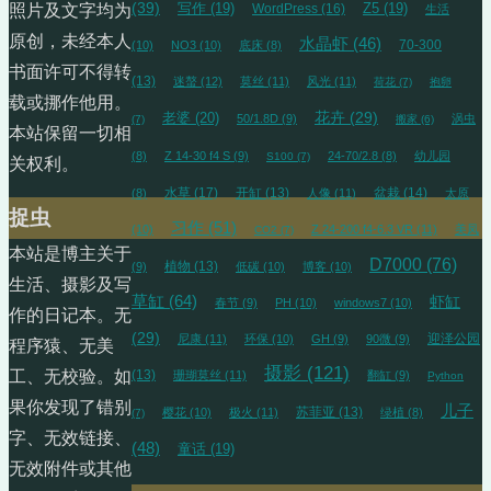
(39)
写作
(19)
WordPress
(16)
Z5
(19)
照片及文字均为
生活
原创，未经本人
水晶虾
(46)
70-300
(10)
NO3
(10)
底床
(8)
书面许可不得转
(13)
迷螯
(12)
莫丝
(11)
风光
(11)
荷花
(7)
抱卵
载或挪作他用。
花卉
(29)
老婆
(20)
50/1.8D
(9)
涡虫
(7)
搬家
(6)
本站保留一切相
(8)
Z 14-30 f4 S
(9)
24-70/2.8
(8)
幼儿园
S100
(7)
关权利。
水草
(17)
开缸
(13)
盆栽
(14)
(8)
人像
(11)
太原
捉虫
习作
(51)
(10)
Z 24-200 f4-6.3 VR
(11)
美凤
CO2
(7)
本站是博主关于
D7000
(76)
植物
(13)
(9)
低碳
(10)
博客
(10)
生活、摄影及写
草缸
(64)
虾缸
春节
(9)
PH
(10)
windows7
(10)
作的日记本。无
(29)
迎泽公园
尼康
(11)
环保
(10)
GH
(9)
90微
(9)
程序猿、无美
摄影
(121)
(13)
工、无校验。如
珊瑚莫丝
(11)
翻缸
(9)
Python
果你发现了错别
儿子
苏菲亚
(13)
樱花
(10)
极火
(11)
绿植
(8)
(7)
字、无效链接、
(48)
童话
(19)
无效附件或其他