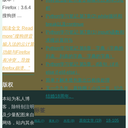
同程底滤虾缸也要定期换水以免NO3堆
Firefox：3.6.4
积
搜狗拼 …
Python学习笔记 第7章(2) while循环和
break以及continue
阅读全文 Read
Python学习笔记 第7章(1) input()函数和
more
"搜狗拼音
求模运算符%
输入法的云计算
Python学习笔记 第6章，字典（字典的
功能与Firefox
列表、列表的字典、字典的字典）
有冲突，导致
Python学习笔记 第5章，jf语句（if if-
firefox崩溃。"
else if-elif-else）
简单了解木质包装出口检疫处理
版权
又一个九年，真快啊！小诗二首，纪念
结婚18周年。
本站为私人博
客，除特别注明
标签
及少量配图来自
18-105
原创文学
(19)
水培
(8)
桃花
(7)
黄米
(7)
网络，站内其余