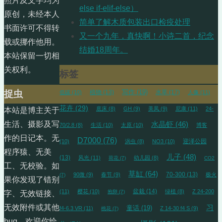
照片及文字均为
else if-elif-else）
原创，未经本人
简单了解木质包装出口检疫处理
书面许可不得转
又一个九年，真快啊！小诗二首，纪念
载或挪作他用。
结婚18周年。
本站保留一切相
关权利。
标签
植物
(13)
写作
(19)
水草
(17)
捉虫
低碳
(10)
人像
(11)
花卉
(29)
底床
(8)
GH
(9)
美凤
(9)
尼康
(11)
24-
本站是博主关于
生活、摄影及写
水晶虾
(46)
70/2.8
(8)
生活
(10)
太原
(10)
博客
作的日记本。无
D7000
(76)
迎泽公园
(10)
涡虫
(8)
NO3
(10)
程序猿、无美
儿子
(48)
(13)
风光
(11)
幼儿园
(8)
荷花
(7)
CO2
工、无校验。如
草缸
(64)
70-300
(13)
90微
(9)
春节
(9)
极火
(7)
果你发现了错别
盆栽
(14)
(11)
樱花
(10)
绿植
(8)
Z 24-200
抱卵
(7)
字、无效链接、
无效附件或其他
习
童话
(19)
f4-6.3 VR
(11)
Z 14-30 f4 S
(9)
桃花
(7)
bug，欢迎你给