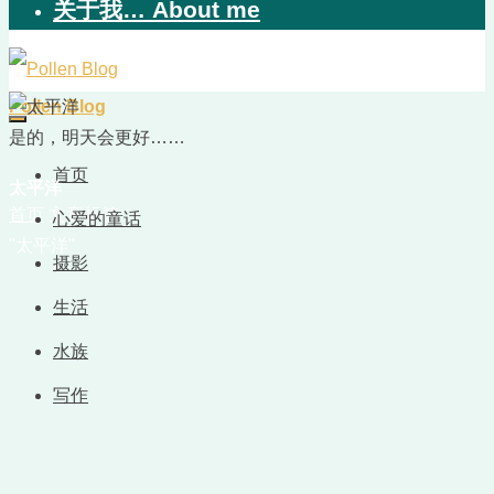
关于我… About me
Pollen Blog
是的，明天会更好……
首页
太平洋
首页
文章标签
心爱的童话
"太平洋"
摄影
生活
水族
写作