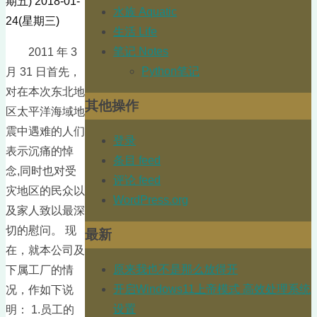
期五)
2018-01-
水族 Aquatic
24(星期三)
生活 Life
笔记 Notes
2011 年 3
Python笔记
月 31 日首先，
对在本次东北地
其他操作
区太平洋海域地
震中遇难的人们
登录
表示沉痛的悼
条目 feed
念,同时也对受
评论 feed
灾地区的民众以
WordPress.org
及家人致以最深
切的慰问。 现
最新
在，就本公司及
原来我也不是那么放得开
下属工厂的情
开启Windows11上帝模式 高效处理系统
况，作如下说
设置
明： 1.员工的