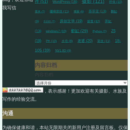
摄影
(121)
作
(51)
WordPress
(16)
环保
(10)
我写信
苏菲亚
(13)
珊瑚莫丝
(11)
翻缸
黄米
(7)
搬家
(6)
原创文学
(19)
开缸
(9)
迷螯
(12)
S100
(7)
虾缸
(29)
(13)
Z5
windows7
(10)
Python
(7)
18-
(19)
老婆
(20)
PH
(10)
水培
(8)
莫丝
(11)
105
(39)
50/1.8D
(9)
内容归档
内容归档
，表示感谢！更加欢迎有关摄影、水族及
写作的经验交流。
沟通
为确保健康和谐，本站无限期关闭新用户注册及留言板。仅保