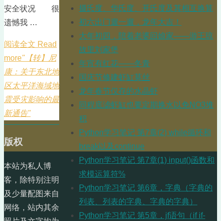
摄氏度、华氏度、开氏度及其相互换算
安全状况 很
初六出门遛一遛，龙年大吉！
遗憾我 …
大年初四，陪着老婆回娘家——游王琼
阅读全文 Read
故里刘家堡
more
"【转】尼
年宵有红花——冬青
康：关于东北地
国庆节修建虾缸莫丝
区太平洋海域地
龙年春节仅存的水晶虾
震受灾影响的最
同程底滤虾缸也要定期换水以免NO3堆
新通告"
积
Python学习笔记 第7章(2) while循环和
版权
break以及continue
Python学习笔记 第7章(1) input()函数和
本站为私人博
求模运算符%
客，除特别注明
Python学习笔记 第6章，字典（字典的
及少量配图来自
列表、列表的字典、字典的字典）
网络，站内其余
Python学习笔记 第5章，jf语句（if if-