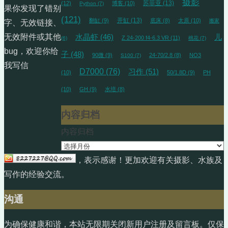
摄影
苏菲亚
(13)
(12)
博客
(10)
Python
(7)
果你发现了错别
(121)
开缸
(13)
翻缸
(9)
底床
(8)
太原
(10)
搬家
字、无效链接、
无效附件或其他
水晶虾
(46)
儿
Z 24-200 f4-6.3 VR
(11)
(6)
桃花
(7)
bug，欢迎你给
子
(48)
90微
(9)
24-70/2.8
(8)
NO3
S100
(7)
我写信
D7000
(76)
习作
(51)
(10)
50/1.8D
(9)
PH
(10)
GH
(9)
水培
(8)
内容归档
内容归档
，表示感谢！更加欢迎有关摄影、水族及
写作的经验交流。
沟通
为确保健康和谐，本站无限期关闭新用户注册及留言板。仅保