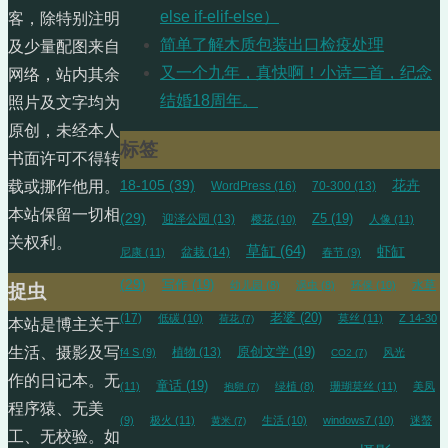
else if-elif-else）
客，除特别注明
简单了解木质包装出口检疫处理
及少量配图来自
又一个九年，真快啊！小诗二首，纪念
网络，站内其余
结婚18周年。
照片及文字均为
原创，未经本人
标签
书面许可不得转
18-105
(39)
花卉
载或挪作他用。
WordPress
(16)
70-300
(13)
本站保留一切相
(29)
迎泽公园
(13)
Z5
(19)
樱花
(10)
人像
(11)
关权利。
草缸
(64)
虾缸
盆栽
(14)
尼康
(11)
春节
(9)
(29)
写作
(19)
水草
幼儿园
(8)
涡虫
(8)
环保
(10)
捉虫
(17)
老婆
(20)
低碳
(10)
莫丝
(11)
Z 14-30
荷花
(7)
本站是博主关于
生活、摄影及写
植物
(13)
原创文学
(19)
f4 S
(9)
风光
CO2
(7)
作的日记本。无
童话
(19)
(11)
绿植
(8)
珊瑚莫丝
(11)
美凤
抱卵
(7)
程序猿、无美
(9)
极火
(11)
生活
(10)
windows7
(10)
迷螯
黄米
(7)
工、无校验。如