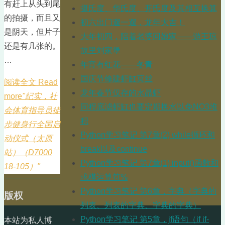
有赶上从头到尾
摄氏度、华氏度、开氏度及其相互换算
的拍摄，而且又
初六出门遛一遛，龙年大吉！
是阴天，但片子
大年初四，陪着老婆回娘家——游王琼
还是有几张的。
故里刘家堡
…
年宵有红花——冬青
国庆节修建虾缸莫丝
阅读全文 Read
龙年春节仅存的水晶虾
more
"纪实，社
同程底滤虾缸也要定期换水以免NO3堆
会体育指导员徒
积
步健身行全国启
Python学习笔记 第7章(2) while循环和
动仪式（太原
break以及continue
站）（D7000
Python学习笔记 第7章(1) input()函数和
18-105）"
求模运算符%
Python学习笔记 第6章，字典（字典的
版权
列表、列表的字典、字典的字典）
Python学习笔记 第5章，jf语句（if if-
本站为私人博