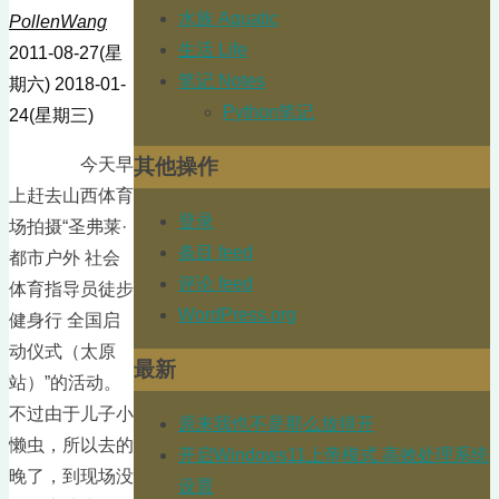
水族 Aquatic
PollenWang
生活 Life
2011-08-27(星
笔记 Notes
期六)
2018-01-
Python笔记
24(星期三)
其他操作
今天早
上赶去山西体育
登录
场拍摄“圣弗莱·
条目 feed
都市户外 社会
评论 feed
体育指导员徒步
WordPress.org
健身行 全国启
动仪式（太原
最新
站）”的活动。
不过由于儿子小
原来我也不是那么放得开
懒虫，所以去的
开启Windows11上帝模式 高效处理系统
晚了，到现场没
设置