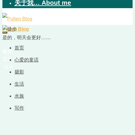
关于我… About me
Pollen Blog
是的，明天会更好……
首页
徒步
首页
文章标签
心爱的童话
"徒步"
摄影
生活
水族
写作