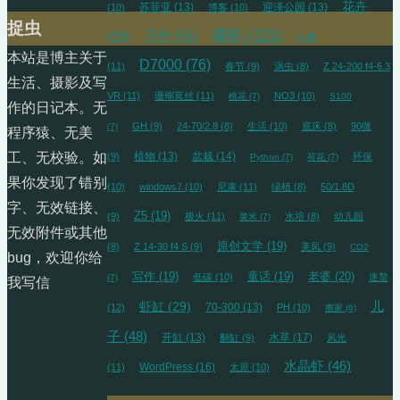
花卉
苏菲亚
(13)
迎泽公园
(13)
(10)
博客
(10)
捉虫
摄影
(121)
习作
(51)
(29)
人像
本站是博主关于
D7000
(76)
(11)
春节
(9)
涡虫
(8)
Z 24-200 f4-6.3
生活、摄影及写
VR
(11)
珊瑚莫丝
(11)
NO3
(10)
桃花
(7)
S100
作的日记本。无
GH
(9)
24-70/2.8
(8)
生活
(10)
底床
(8)
90微
(7)
程序猿、无美
植物
(13)
盆栽
(14)
工、无校验。如
(9)
环保
Python
(7)
荷花
(7)
果你发现了错别
(10)
windows7
(10)
尼康
(11)
绿植
(8)
50/1.8D
字、无效链接、
Z5
(19)
(9)
极火
(11)
水培
(8)
幼儿园
黄米
(7)
无效附件或其他
原创文学
(19)
(8)
Z 14-30 f4 S
(9)
美凤
(9)
CO2
bug，欢迎你给
写作
(19)
童话
(19)
老婆
(20)
低碳
(10)
迷螯
(7)
我写信
儿
虾缸
(29)
70-300
(13)
(12)
PH
(10)
搬家
(6)
子
(48)
开缸
(13)
水草
(17)
翻缸
(9)
风光
水晶虾
(46)
WordPress
(16)
(11)
太原
(10)