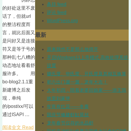
条目 feed
的好处这里不废
评论 feed
话了，但就url
WordPress.org
的整洁程度而
言，就比后面又
最新
是问好又是连接
符又是等于号的
原来我也不是那么放得开
那种乱七八糟的
开启Windows11上帝模式 高效处理系统
动态地址看着舒
设置
服许多。 用
摄氏度、华氏度、开氏度及其相互换算
bo-blog2.1.1重
初六出门遛一遛，龙年大吉！
新建博之后发
大年初四，陪着老婆回娘家——游王琼
现，单纯
故里刘家堡
的/post/xx/可以
年宵有红花——冬青
通过ISAPI …
国庆节修建虾缸莫丝
龙年春节仅存的水晶虾
阅读全文 Read