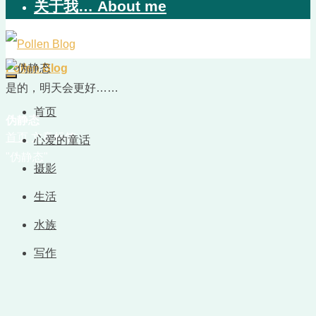
关于我… About me
Pollen Blog
是的，明天会更好……
首页
伪静态
首页
文章标签
心爱的童话
"伪静态"
摄影
生活
水族
写作