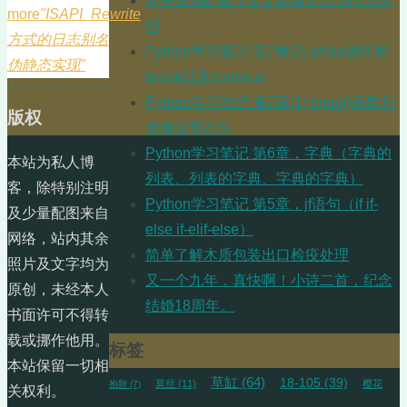
同程底滤虾缸也要定期换水以免NO3堆
more
"ISAPI_Rewrite
积
方式的日志别名
Python学习笔记 第7章(2) while循环和
伪静态实现"
break以及continue
Python学习笔记 第7章(1) input()函数和
版权
求模运算符%
Python学习笔记 第6章，字典（字典的
本站为私人博
列表、列表的字典、字典的字典）
客，除特别注明
Python学习笔记 第5章，jf语句（if if-
及少量配图来自
else if-elif-else）
网络，站内其余
简单了解木质包装出口检疫处理
照片及文字均为
又一个九年，真快啊！小诗二首，纪念
原创，未经本人
结婚18周年。
书面许可不得转
载或挪作他用。
标签
本站保留一切相
草缸
(64)
18-105
(39)
莫丝
(11)
樱花
抱卵
(7)
关权利。