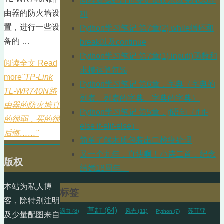
同程底滤虾缸也要定期换水以免NO3堆
由器的防火墙设
积
置，进行一些设
Python学习笔记 第7章(2) while循环和
备的 …
break以及continue
Python学习笔记 第7章(1) input()函数和
阅读全文 Read
求模运算符%
more
"TP-Link
Python学习笔记 第6章，字典（字典的
TL-WR740N路
列表、列表的字典、字典的字典）
由器的防火墙真
Python学习笔记 第5章，jf语句（if if-
的很弱，买的很
else if-elif-else）
后悔……"
简单了解木质包装出口检疫处理
又一个九年，真快啊！小诗二首，纪念
版权
结婚18周年。
本站为私人博
标签
客，除特别注明
草缸
(64)
苏菲亚
涡虫
(8)
风光
(11)
Python
(7)
及少量配图来自