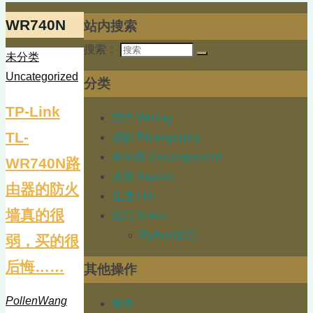
WR740N
站内搜索
搜索：
未分类
Uncategorized
分类
TP-Link
写作 Writing
TL-
摄影 Photography
未分类 Uncategorized
WR740N路
水族 Aquatic
由器的防火
生活 Life
墙真的很
笔记 Notes
Python笔记
弱，买的很
后悔……
其他操作
PollenWang
登录