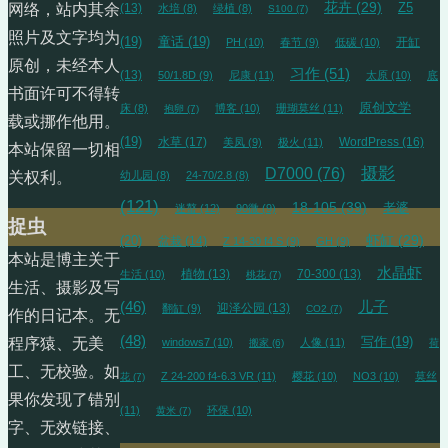
花卉
(29)
(13)
Z5
网络，站内其余
水培
(8)
绿植
(8)
S100
(7)
照片及文字均为
(19)
童话
(19)
开缸
PH
(10)
春节
(9)
低碳
(10)
原创，未经本人
习作
(51)
(13)
50/1.8D
(9)
尼康
(11)
太原
(10)
底
书面许可不得转
原创文学
床
(8)
博客
(10)
珊瑚莫丝
(11)
抱卵
(7)
载或挪作他用。
(19)
水草
(17)
WordPress
(16)
美凤
(9)
极火
(11)
本站保留一切相
摄影
D7000
(76)
幼儿园
(8)
24-70/2.8
(8)
关权利。
(121)
18-105
(39)
老婆
迷螯
(12)
90微
(9)
捉虫
虾缸
(29)
(20)
盆栽
(14)
Z 14-30 f4 S
(9)
GH
(9)
本站是博主关于
水晶虾
植物
(13)
70-300
(13)
生活
(10)
桃花
(7)
生活、摄影及写
(46)
儿子
迎泽公园
(13)
翻缸
(9)
CO2
(7)
作的日记本。无
(48)
写作
(19)
程序猿、无美
windows7
(10)
人像
(11)
搬家
(6)
荷
工、无校验。如
Z 24-200 f4-6.3 VR
(11)
樱花
(10)
NO3
(10)
莫丝
花
(7)
果你发现了错别
(11)
环保
(10)
黄米
(7)
字、无效链接、