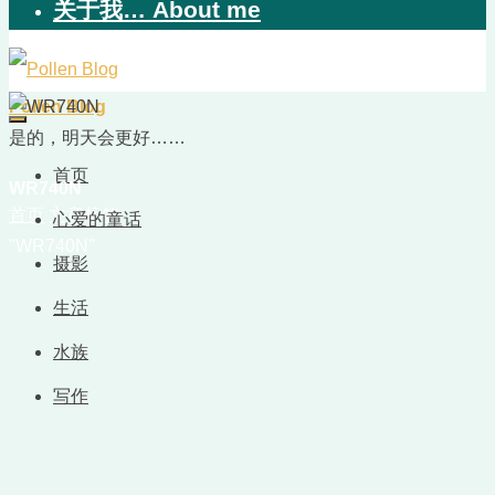
关于我… About me
Pollen Blog
是的，明天会更好……
首页
WR740N
首页
文章标签
心爱的童话
"WR740N"
摄影
生活
水族
写作