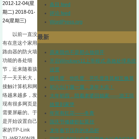
2012-12-04(星
条目 feed
期二)
2018-01-
评论 feed
24(星期三)
WordPress.org
以前一直没
最新
有在意这个家用
路由器的防火墙
原来我也不是那么放得开
功能的各处细
开启Windows11上帝模式 高效处理系统
节，近来随着孩
设置
子一天天长大，
摄氏度、华氏度、开氏度及其相互换算
接触计算机和网
初六出门遛一遛，龙年大吉！
络越来越多，发
大年初四，陪着老婆回娘家——游王琼
现有很多网页是
故里刘家堡
需要屏蔽的。于
年宵有红花——冬青
是开始设置自己
国庆节修建虾缸莫丝
家的TP-Link
龙年春节仅存的水晶虾
TL-WR740N路