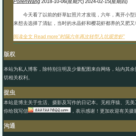
PollenWang
2018-10-06(星期六)
2024-02-15(星期四)
今天看了以前的虾草缸照片才发现，六年，离开小型
来想去选择了清缸，当时的水晶虾和樱花虾都养的又肥又
阅读全文 Read more
"时隔六年再次转型入坑观赏虾"
版权
本站为私人博客，除特别注明及少量配图来自网络，站内其余
切相关权利。
捉虫
本站是博主关于生活、摄影及写作的日记本。无程序猿、无美
你给我写信
，表示感谢！更加欢迎有关摄
沟通