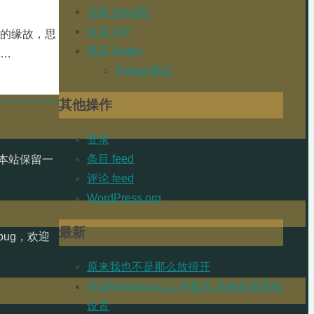
水族 Aquatic
生活 Life
熟的缘故，思
笔记 Notes
 …
Python笔记
其他操作
登录
条目 feed
本站保留一
评论 feed
WordPress.org
最新
ug，欢迎
原来我也不是那么放得开
开启Windows11上帝模式 高效处理系统
设置