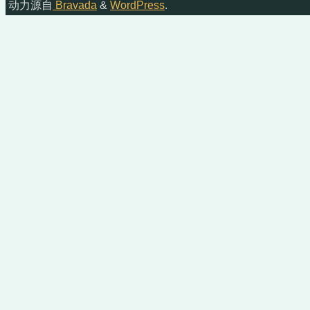
动力源自
Bravada
&
WordPress
.