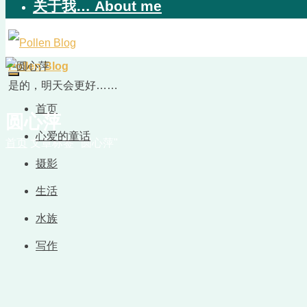
关于我… About me
Pollen Blog
是的，明天会更好……
首页
圆心萍
心爱的童话
首页
文章标签 "圆心萍"
摄影
生活
水族
写作