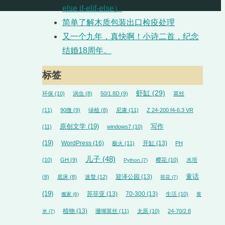
else if-elif-else）
简单了解木质包装出口检疫处理
又一个九年，真快啊！小诗二首，纪念
结婚18周年。
标签
虾缸
(29)
环保
(10)
涡虫
(8)
50/1.8D
(9)
莫丝
(11)
90微
(9)
绿植
(8)
尼康
(11)
Z 24-200 f4-6.3 VR
原创文学
(19)
写作
(11)
windows7
(10)
(19)
WordPress
(16)
开缸
(13)
极火
(11)
PH
儿子
(48)
(10)
GH
(9)
樱花
(10)
水培
Python
(7)
迎泽公园
(13)
童话
(8)
底床
(8)
迷螯
(12)
荷花
(7)
(19)
苏菲亚
(13)
70-300
(13)
生活
(10)
搬家
(6)
黄
植物
(13)
珊瑚莫丝
(11)
太原
(10)
24-70/2.8
米
(7)