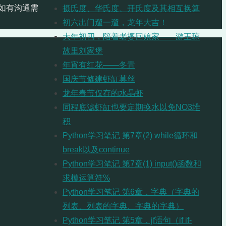
如有沟通需
摄氏度、华氏度、开氏度及其相互换算
初六出门遛一遛，龙年大吉！
大年初四，陪着老婆回娘家——游王琼
故里刘家堡
年宵有红花——冬青
国庆节修建虾缸莫丝
龙年春节仅存的水晶虾
同程底滤虾缸也要定期换水以免NO3堆
积
Python学习笔记 第7章(2) while循环和
break以及continue
Python学习笔记 第7章(1) input()函数和
求模运算符%
Python学习笔记 第6章，字典（字典的
列表、列表的字典、字典的字典）
Python学习笔记 第5章，jf语句（if if-