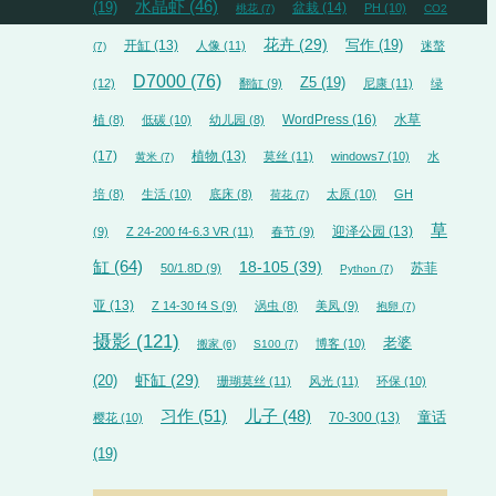
水晶虾
(46)
(19)
盆栽
(14)
PH
(10)
桃花
(7)
CO2
花卉
(29)
开缸
(13)
写作
(19)
人像
(11)
迷螯
(7)
D7000
(76)
Z5
(19)
(12)
翻缸
(9)
尼康
(11)
绿
WordPress
(16)
水草
植
(8)
低碳
(10)
幼儿园
(8)
(17)
植物
(13)
莫丝
(11)
windows7
(10)
水
黄米
(7)
培
(8)
生活
(10)
底床
(8)
太原
(10)
GH
荷花
(7)
草
迎泽公园
(13)
(9)
Z 24-200 f4-6.3 VR
(11)
春节
(9)
缸
(64)
18-105
(39)
苏菲
50/1.8D
(9)
Python
(7)
亚
(13)
Z 14-30 f4 S
(9)
涡虫
(8)
美凤
(9)
抱卵
(7)
摄影
(121)
老婆
博客
(10)
搬家
(6)
S100
(7)
虾缸
(29)
(20)
珊瑚莫丝
(11)
风光
(11)
环保
(10)
习作
(51)
儿子
(48)
70-300
(13)
童话
樱花
(10)
(19)