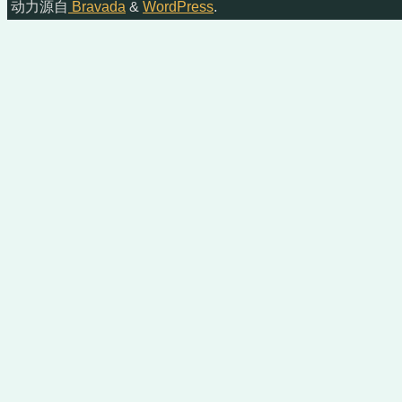
动力源自
Bravada
&
WordPress
.