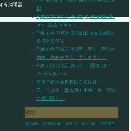
同程底滤虾缸也要定期换水以免NO3堆
如有沟通需
积
Python学习笔记 第7章(2) while循环和
break以及continue
Python学习笔记 第7章(1) input()函数和
求模运算符%
Python学习笔记 第6章，字典（字典的
列表、列表的字典、字典的字典）
Python学习笔记 第5章，jf语句（if if-
else if-elif-else）
简单了解木质包装出口检疫处理
又一个九年，真快啊！小诗二首，纪念
结婚18周年。
标签
原创文学
NO3
(10)
24-70/2.8
(8)
90微
(9)
极火
(11)