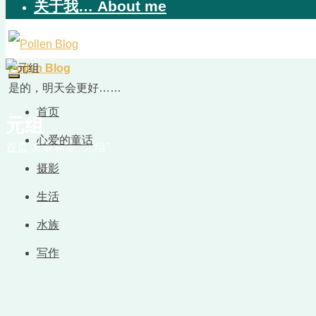
关于我… About me
Pollen Blog
是的，明天会更好……
首页
元组
心爱的童话
首页
文章标签 "元组"
摄影
生活
水族
写作