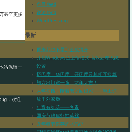
条目 feed
评论 feed
万甚至更多
WordPress.org
最新
原来我也不是那么放得开
开启Windows11上帝模式 高效处理系统
设置
本站保留一
摄氏度、华氏度、开氏度及其相互换算
初六出门遛一遛，龙年大吉！
大年初四，陪着老婆回娘家——游王琼
故里刘家堡
ug，欢迎
年宵有红花——冬青
国庆节修建虾缸莫丝
龙年春节仅存的水晶虾