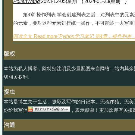
PollenWang
2023-12-05(星期二)
2024-01-23(星期二)
第4章 操作列表 学会创建列表之后，对列表中的元
的元素，要对这些元素进行统一操作，不可能逐一去写重复
阅读全文 Read more
"Python学习笔记 第4章，操作列
版权
本站为私人博客，除特别注明及少量配图来自网络，站内其余
切相关权利。
捉虫
本站是博主关于生活、摄影及写作的日记本。无程序猿、无美
你给我写信
，表示感谢！更加欢迎有关摄
沟通