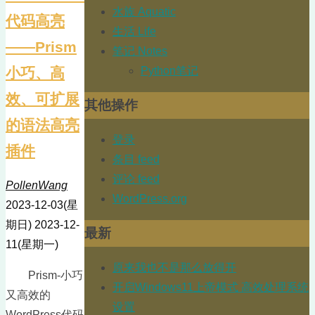
水族 Aquatic
代码高亮
生活 Life
——Prism
笔记 Notes
Python笔记
小巧、高
效、可扩展
其他操作
的语法高亮
登录
插件
条目 feed
评论 feed
PollenWang
WordPress.org
2023-12-03(星
期日)
2023-12-
最新
11(星期一)
原来我也不是那么放得开
Prism-小巧
开启Windows11上帝模式 高效处理系统
又高效的
设置
WordPress代码