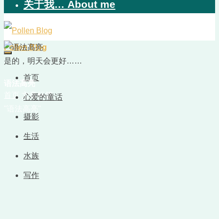
关于我… About me
Pollen Blog
是的，明天会更好……
首页
语法高亮
首页
文章标签
心爱的童话
"语法高亮"
摄影
生活
水族
写作