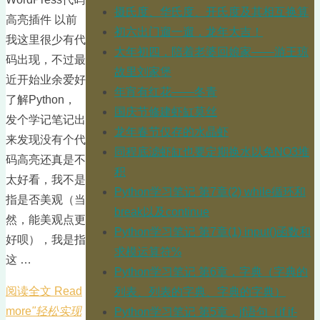
摄氏度、华氏度、开氏度及其相互换算
高亮插件 以前
初六出门遛一遛，龙年大吉！
我这里很少有代
大年初四，陪着老婆回娘家——游王琼
码出现，不过最
故里刘家堡
近开始业余爱好
年宵有红花——冬青
了解Python，
国庆节修建虾缸莫丝
发个学记笔记出
龙年春节仅存的水晶虾
来发现没有个代
同程底滤虾缸也要定期换水以免NO3堆
码高亮还真是不
积
太好看，我不是
Python学习笔记 第7章(2) while循环和
指是否美观（当
break以及continue
然，能美观点更
Python学习笔记 第7章(1) input()函数和
好呗），我是指
求模运算符%
这 …
Python学习笔记 第6章，字典（字典的
阅读全文 Read
列表、列表的字典、字典的字典）
more
"轻松实现
Python学习笔记 第5章，jf语句（if if-