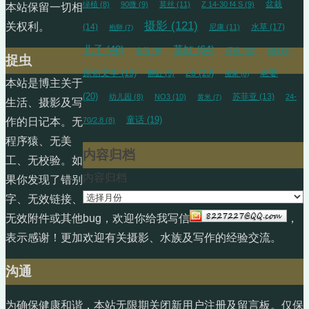
盆栽
绿植
(8)
90微
(9)
莫丝
(11)
Z 14-30 f4 S
(9)
本站保留一切相
摄影
(121)
关权利。
(14)
水草
(17)
尼康
(11)
抱卵
(7)
草缸
(64)
儿子
(48)
春节
(9)
环保
(10)
GH
(9)
捉虫
原创文学
(19)
Z5
(19)
老婆
翻缸
(9)
搬家
(6)
本站是博主关于
(20)
苏菲亚
(13)
幼儿园
(8)
NO3
(10)
24-
黄米
(7)
生活、摄影及写
童话
(19)
70/2.8
(8)
作的日记本。无
程序猿、无美
内容归档
工、无校验。如
内容归档
果你发现了错别
字、无效链接、
无效附件或其他bug，欢迎你给我写信
，
表示感谢！更加欢迎有关摄影、水族及写作的经验交流。
沟通
为确保健康和谐，本站无限期关闭新用户注册及留言板。仅保