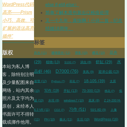
WordPress代码
else if-elif-else）
高亮——Prism
简单了解木质包装出口检疫处理
小巧、高效、可
又一个九年，真快啊！小诗二首，纪念
扩展的语法高亮
结婚18周年。
插件"
标签
版权
花卉
风光
(11)
珊瑚莫丝
(11)
博客
(10)
樱花
(10)
水
(29)
虾缸
(29)
植物
(13)
涡虫
(8)
S100
(7)
本站为私人博
D7000
(76)
晶虾
(46)
迎泽公园
(13)
美凤
(9)
客，除特别注明
18-105
(39)
迷螯
(12)
太原
Python
(7)
荷花
(7)
及少量配图来自
网络，站内其余
写作
(19)
开缸
(13)
70-300
(13)
(10)
低
桃花
(7)
照片及文字均为
碳
(10)
水培
(8)
windows7
(10)
底床
(8)
Z 24-200 f4-
原创，未经本人
习作
(51)
6.3 VR
(11)
50/1.8D
(9)
人像
CO2
(7)
书面许可不得转
WordPress
(16)
(11)
PH
(10)
极火
(11)
生活
(10)
载或挪作他用。